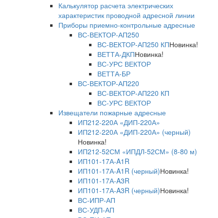
Калькулятор расчета электрических
характеристик проводной адресной линии
Приборы приемно-контрольные адресные
ВС-ВЕКТОР-АП250
ВС-ВЕКТОР-АП250 КП
Новинка!
ВЕТТА-ДКП
Новинка!
ВС-УРС ВЕКТОР
ВЕТТА-БР
ВС-ВЕКТОР-АП220
ВС-ВЕКТОР-АП220 КП
ВС-УРС ВЕКТОР
Извещатели пожарные адресные
ИП212-220А «ДИП-220А»
ИП212-220А «ДИП-220А» (черный)
Новинка!
ИП212-52СМ «ИПДЛ-52СМ» (8-80 м)
ИП101-17А-A1R
ИП101-17А-A1R (черный)
Новинка!
ИП101-17А-A3R
ИП101-17А-A3R (черный)
Новинка!
ВС-ИПР-АП
ВС-УДП-АП