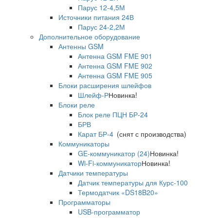
Парус 12-4,5М
Источники питания 24В
Парус 24-2,2М
Дополнительное оборудование
Антенны GSM
Антенна GSM FME 901
Антенна GSM FME 902
Антенна GSM FME 905
Блоки расширения шлейфов
Шлейф-Р
Новинка!
Блоки реле
Блок реле ПЦН БР-24
БРВ
Карат БР-4
(снят с производства)
Коммуникаторы
GE-коммуникатор (24)
Новинка!
Wi-Fi-коммуникатор
Новинка!
Датчики температуры
Датчик температуры для Курс-100
Термодатчик «DS18B20»
Программаторы
USB-программатор