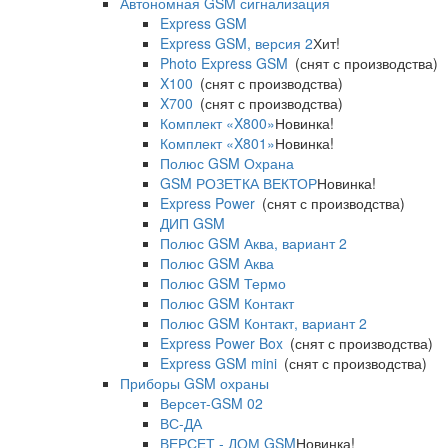
Автономная GSM сигнализация
Express GSM
Express GSM, версия 2
Хит!
Photo Express GSM
(снят с производства)
X100
(снят с производства)
X700
(снят с производства)
Комплект «X800»
Новинка!
Комплект «X801»
Новинка!
Полюс GSM Охрана
GSM РОЗЕТКА ВЕКТОР
Новинка!
Express Power
(снят с производства)
ДИП GSM
Полюс GSM Аква, вариант 2
Полюс GSM Аква
Полюс GSM Термо
Полюс GSM Контакт
Полюс GSM Контакт, вариант 2
Express Power Box
(снят с производства)
Express GSM mini
(снят с производства)
Приборы GSM охраны
Версет-GSM 02
ВС-ДА
ВЕРСЕТ - ДОМ GSM
Новинка!