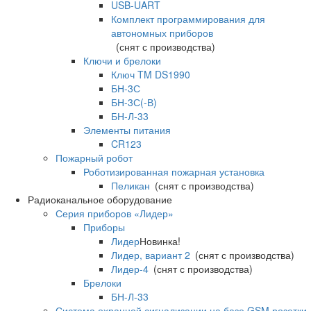
USB-UART
Комплект программирования для
автономных приборов
(снят с производства)
Ключи и брелоки
Ключ TM DS1990
БН-3С
БН-3С(-В)
БН-Л-33
Элементы питания
CR123
Пожарный робот
Роботизированная пожарная установка
Пеликан
(снят с производства)
Радиоканальное оборудование
Серия приборов «Лидер»
Приборы
Лидер
Новинка!
Лидер, вариант 2
(снят с производства)
Лидер-4
(снят с производства)
Брелоки
БН-Л-33
Система охранной сигнализации на базе GSM розетки