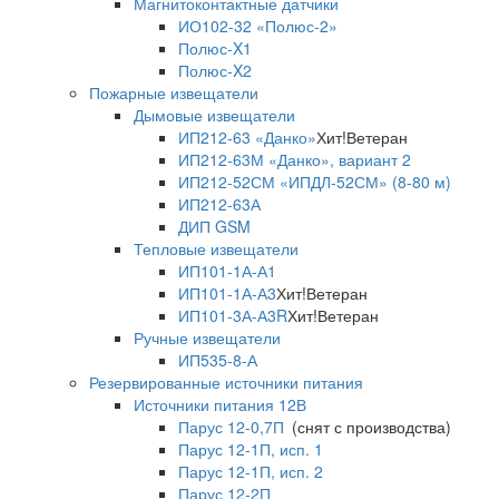
Магнитоконтактные датчики
ИО102-32 «Полюс-2»
Полюс-X1
Полюс-X2
Пожарные извещатели
Дымовые извещатели
ИП212-63 «Данко»
Хит!
Ветеран
ИП212-63М «Данко», вариант 2
ИП212-52СМ «ИПДЛ-52СМ» (8-80 м)
ИП212-63А
ДИП GSM
Тепловые извещатели
ИП101-1А-А1
ИП101-1А-А3
Хит!
Ветеран
ИП101-3А-А3R
Хит!
Ветеран
Ручные извещатели
ИП535-8-А
Резервированные источники питания
Источники питания 12В
Парус 12-0,7П
(снят с производства)
Парус 12-1П, исп. 1
Парус 12-1П, исп. 2
Парус 12-2П