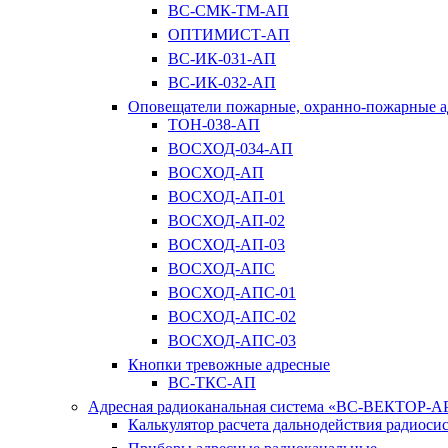
ВС-СМК-ТМ-АП
ОПТИМИСТ-АП
ВС-ИК-031-АП
ВС-ИК-032-АП
Оповещатели пожарные, охранно-пожарные а
ТОН-038-АП
ВОСХОД-034-АП
ВОСХОД-АП
ВОСХОД-АП-01
ВОСХОД-АП-02
ВОСХОД-АП-03
ВОСХОД-АПС
ВОСХОД-АПС-01
ВОСХОД-АПС-02
ВОСХОД-АПС-03
Кнопки тревожные адресные
ВС-ТКС-АП
Адресная радиоканальная система «ВС-ВЕКТОР-А
Калькулятор расчета дальнодействия радиоси