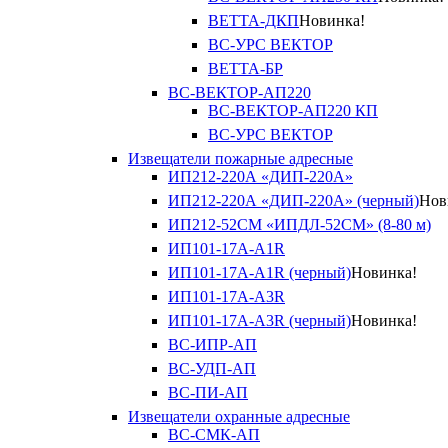
ВЕТТА-ДКП
Новинка!
ВС-УРС ВЕКТОР
ВЕТТА-БР
ВС-ВЕКТОР-АП220
ВС-ВЕКТОР-АП220 КП
ВС-УРС ВЕКТОР
Извещатели пожарные адресные
ИП212-220А «ДИП-220А»
ИП212-220А «ДИП-220А» (черный)
Нов
ИП212-52СМ «ИПДЛ-52СМ» (8-80 м)
ИП101-17А-A1R
ИП101-17А-A1R (черный)
Новинка!
ИП101-17А-A3R
ИП101-17А-A3R (черный)
Новинка!
ВС-ИПР-АП
ВС-УДП-АП
ВС-ПИ-АП
Извещатели охранные адресные
ВС-СМК-АП