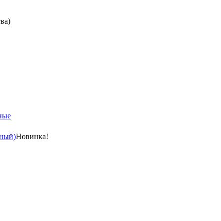
ва)
ные
ный)
Новинка!