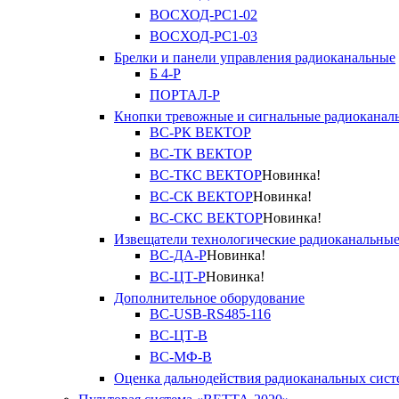
ВОСХОД-РС1-02
ВОСХОД-РС1-03
Брелки и панели управления радиоканальные
Б 4-Р
ПОРТАЛ-Р
Кнопки тревожные и сигнальные радиоканал
ВС-РК ВЕКТОР
ВС-ТК ВЕКТОР
ВС-ТКС ВЕКТОР
Новинка!
ВС-СК ВЕКТОР
Новинка!
ВС-СКС ВЕКТОР
Новинка!
Извещатели технологические радиоканальны
ВС-ДА-Р
Новинка!
ВС-ЦТ-Р
Новинка!
Дополнительное оборудование
ВС-USB-RS485-116
ВС-ЦТ-В
ВС-МФ-В
Оценка дальнодействия радиоканальных сист