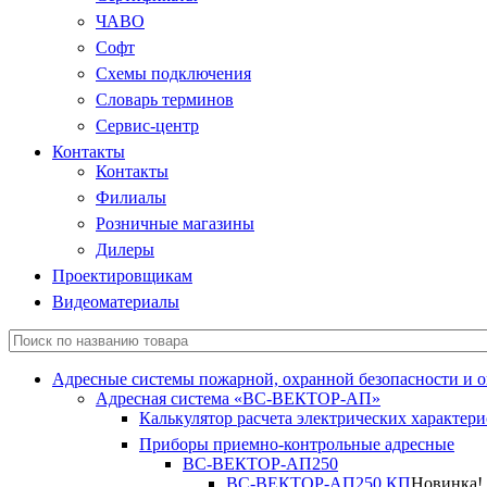
ЧАВО
Софт
Схемы подключения
Словарь терминов
Сервис-центр
Контакты
Контакты
Филиалы
Розничные магазины
Дилеры
Проектировщикам
Видеоматериалы
Адресные системы пожарной, охранной безопасности и 
Адресная система «ВС-ВЕКТОР-АП»
Калькулятор расчета электрических характер
Приборы приемно-контрольные адресные
ВС-ВЕКТОР-АП250
ВС-ВЕКТОР-АП250 КП
Новинка!