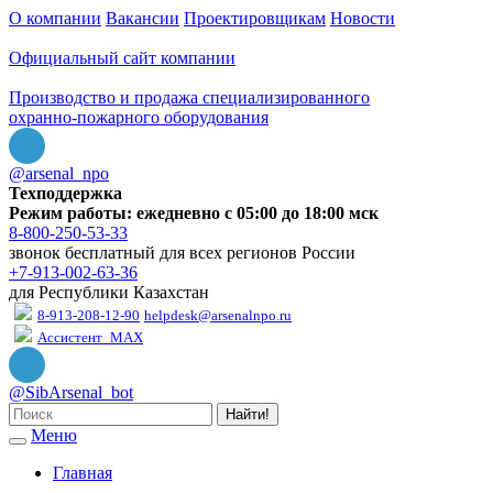
О компании
Вакансии
Проектировщикам
Новости
Официальный сайт компании
Производство и продажа специализированного
охранно-пожарного оборудования
@arsenal_npo
Техподдержка
Режим работы: ежедневно с 05:00 до 18:00 мск
8-800-250-53-33
звонок бесплатный для всех регионов России
+7-913-002-63-36
для Республики Казахстан
8-913-208-12-90
helpdesk@arsenalnpo.ru
Ассистент_MAX
@SibArsenal_bot
Найти!
Меню
Главная