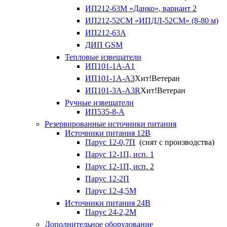
ИП212-63М «Данко», вариант 2
ИП212-52СМ «ИПДЛ-52СМ» (8-80 м)
ИП212-63А
ДИП GSM
Тепловые извещатели
ИП101-1А-А1
ИП101-1А-А3
Хит!
Ветеран
ИП101-3А-А3R
Хит!
Ветеран
Ручные извещатели
ИП535-8-А
Резервированные источники питания
Источники питания 12В
Парус 12-0,7П
(снят с производства)
Парус 12-1П, исп. 1
Парус 12-1П, исп. 2
Парус 12-2П
Парус 12-4,5М
Источники питания 24В
Парус 24-2,2М
Дополнительное оборудование