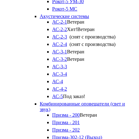
Рокот-5 УМ-30
Рокот-5 МС
Акустические системы
АС-2-1
Ветеран
АС-2-2
Хит!
Ветеран
АС-2-3
(снят с производства)
АС-2-4
(снят с производства)
АС-3-1
Ветеран
АС-3-2
Ветеран
АС-3-3
АС-3-4
АС-4
АС-4-2
АС-5
Под заказ!
Комбинированные оповещатели (свет и
звук)
Призма - 200
Ветеран
Призма - 201
Призма - 202
Призма-302-12 (Выход)