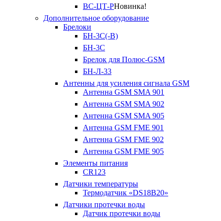
ВС-ЦТ-Р
Новинка!
Дополнительное оборудование
Брелоки
БН-3С(-В)
БН-3С
Брелок для Полюс-GSM
БН-Л-33
Антенны для усиления сигнала GSM
Антенна GSM SMA 901
Антенна GSM SMA 902
Антенна GSM SMA 905
Антенна GSM FME 901
Антенна GSM FME 902
Антенна GSM FME 905
Элементы питания
CR123
Датчики температуры
Термодатчик «DS18B20»
Датчики протечки воды
Датчик протечки воды