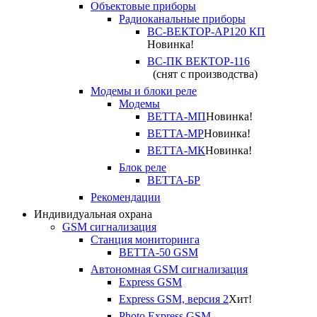
Объектовые приборы
Радиоканальные приборы
ВС-ВЕКТОР-АР120 КП
Новинка!
ВС-ПК ВЕКТОР-116
(снят с производства)
Модемы и блоки реле
Модемы
ВЕТТА-МП
Новинка!
ВЕТТА-МР
Новинка!
ВЕТТА-МК
Новинка!
Блок реле
ВЕТТА-БР
Рекомендации
Индивидуальная охрана
GSM сигнализация
Станция мониторинга
ВЕТТА-50 GSM
Автономная GSM сигнализация
Express GSM
Express GSM, версия 2
Хит!
Photo Express GSM