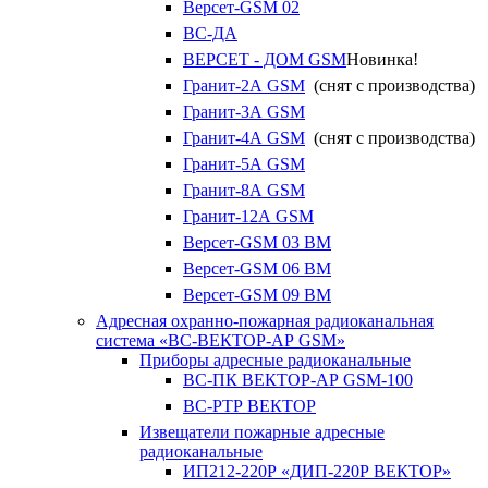
Версет-GSM 02
ВС-ДА
ВЕРСЕТ - ДОМ GSM
Новинка!
Гранит-2А GSM
(снят с производства)
Гранит-3А GSM
Гранит-4А GSM
(снят с производства)
Гранит-5А GSM
Гранит-8А GSM
Гранит-12А GSM
Версет-GSM 03 ВМ
Версет-GSM 06 ВМ
Версет-GSM 09 ВМ
Адресная охранно-пожарная радиоканальная
система «ВС-ВЕКТОР-АР GSM»
Приборы адресные радиоканальные
ВС-ПК ВЕКТОР-АР GSM-100
ВС-РТР ВЕКТОР
Извещатели пожарные адресные
радиоканальные
ИП212-220Р «ДИП-220Р ВЕКТОР»