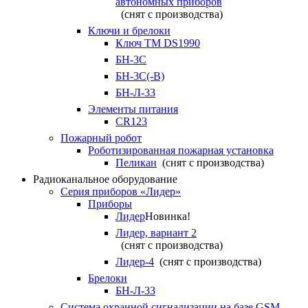
автономных приборов
(снят с производства)
Ключи и брелоки
Ключ TM DS1990
БН-3С
БН-3С(-В)
БН-Л-33
Элементы питания
CR123
Пожарный робот
Роботизированная пожарная установка
Пеликан
(снят с производства)
Радиоканальное оборудование
Серия приборов «Лидер»
Приборы
Лидер
Новинка!
Лидер, вариант 2
(снят с производства)
Лидер-4
(снят с производства)
Брелоки
БН-Л-33
Система охранной сигнализации на базе GSM