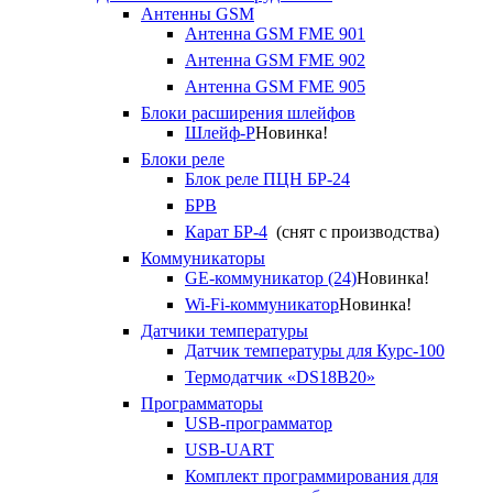
Антенны GSM
Антенна GSM FME 901
Антенна GSM FME 902
Антенна GSM FME 905
Блоки расширения шлейфов
Шлейф-Р
Новинка!
Блоки реле
Блок реле ПЦН БР-24
БРВ
Карат БР-4
(снят с производства)
Коммуникаторы
GE-коммуникатор (24)
Новинка!
Wi-Fi-коммуникатор
Новинка!
Датчики температуры
Датчик температуры для Курс-100
Термодатчик «DS18B20»
Программаторы
USB-программатор
USB-UART
Комплект программирования для