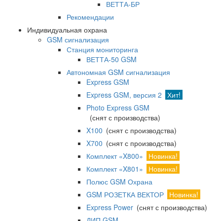
ВЕТТА-БР
Рекомендации
Индивидуальная охрана
GSM сигнализация
Станция мониторинга
ВЕТТА-50 GSM
Автономная GSM сигнализация
Express GSM
Express GSM, версия 2
Хит!
Photo Express GSM
(снят с производства)
X100
(снят с производства)
X700
(снят с производства)
Комплект «X800»
Новинка!
Комплект «X801»
Новинка!
Полюс GSM Охрана
GSM РОЗЕТКА ВЕКТОР
Новинка!
Express Power
(снят с производства)
ДИП GSM