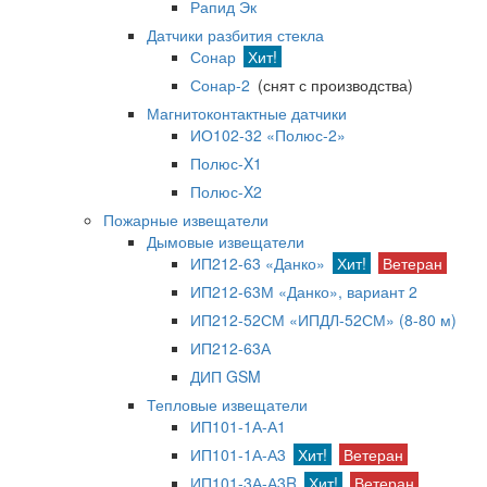
Рапид Эк
Датчики разбития стекла
Сонар
Хит!
Сонар-2
(снят с производства)
Магнитоконтактные датчики
ИО102-32 «Полюс-2»
Полюс-X1
Полюс-X2
Пожарные извещатели
Дымовые извещатели
ИП212-63 «Данко»
Хит!
Ветеран
ИП212-63М «Данко», вариант 2
ИП212-52СМ «ИПДЛ-52СМ» (8-80 м)
ИП212-63А
ДИП GSM
Тепловые извещатели
ИП101-1А-А1
ИП101-1А-А3
Хит!
Ветеран
ИП101-3А-А3R
Хит!
Ветеран