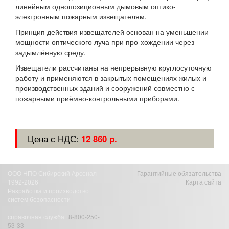
линейным однопозиционным дымовым оптико-
электронным пожарным извещателям.
Принцип действия извещателей основан на уменьшении
мощности оптического луча при про-хождении через
задымлённую среду.
Извещатели рассчитаны на непрерывную круглосуточную
работу и применяются в закрытых помещениях жилых и
производственных зданий и сооружений совместно с
пожарными приёмно-контрольными приборами.
Цена с НДС:
12 860 р.
ООО НПО Сибирский Арсенал
Гарантийные обязательства
1992-2026
Карта сайта
Разработка и производство
систем безопасности
справочная служба
8-800-250-
53-33