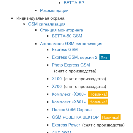
ВЕТТА-БР
Рекомендации
Индивидуальная охрана
GSM сигнализация
Станция мониторинга
ВЕТТА-50 GSM
Автономная GSM сигнализация
Express GSM
Express GSM, версия 2
Хит!
Photo Express GSM
(снят с производства)
X100
(снят с производства)
X700
(снят с производства)
Комплект «X800»
Новинка!
Комплект «X801»
Новинка!
Полюс GSM Охрана
GSM РОЗЕТКА ВЕКТОР
Новинка!
Express Power
(снят с производства)
ДИП GSM