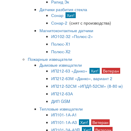
Рапид Эк
Датчики разбития стекла
Сонар
Хит!
Сонар-2
(снят с производства)
Магнитоконтактные датчики
ИО102-32 «Полюс-2»
Полюс-X1
Полюс-X2
Пожарные извещатели
Дымовые извещатели
ИП212-63 «Данко»
Хит!
Ветеран
ИП212-63М «Данко», вариант 2
ИП212-52СМ «ИПДЛ-52СМ» (8-80 м)
ИП212-63А
ДИП GSM
Тепловые извещатели
ИП101-1А-А1
ИП101-1А-А3
Хит!
Ветеран
ИП101-3А-А3R
Хит!
Ветеран