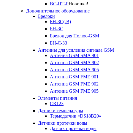
ВС-ЦТ-Р
Новинка!
Дополнительное оборудование
Брелоки
БН-3С(-В)
БН-3С
Брелок для Полюс-GSM
БН-Л-33
Антенны для усиления сигнала GSM
Антенна GSM SMA 901
Антенна GSM SMA 902
Антенна GSM SMA 905
Антенна GSM FME 901
Антенна GSM FME 902
Антенна GSM FME 905
Элементы питания
CR123
Датчики температуры
Термодатчик «DS18B20»
Датчики протечки воды
Датчик протечки воды