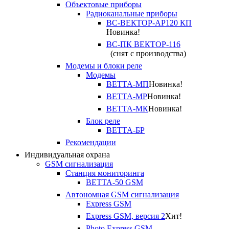
Объектовые приборы
Радиоканальные приборы
ВС-ВЕКТОР-АР120 КП
Новинка!
ВС-ПК ВЕКТОР-116
(снят с производства)
Модемы и блоки реле
Модемы
ВЕТТА-МП
Новинка!
ВЕТТА-МР
Новинка!
ВЕТТА-МК
Новинка!
Блок реле
ВЕТТА-БР
Рекомендации
Индивидуальная охрана
GSM сигнализация
Станция мониторинга
ВЕТТА-50 GSM
Автономная GSM сигнализация
Express GSM
Express GSM, версия 2
Хит!
Photo Express GSM