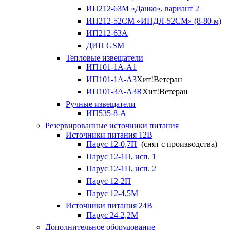
ИП212-63М «Данко», вариант 2
ИП212-52СМ «ИПДЛ-52СМ» (8-80 м)
ИП212-63А
ДИП GSM
Тепловые извещатели
ИП101-1А-А1
ИП101-1А-А3
Хит!
Ветеран
ИП101-3А-А3R
Хит!
Ветеран
Ручные извещатели
ИП535-8-А
Резервированные источники питания
Источники питания 12В
Парус 12-0,7П
(снят с производства)
Парус 12-1П, исп. 1
Парус 12-1П, исп. 2
Парус 12-2П
Парус 12-4,5М
Источники питания 24В
Парус 24-2,2М
Дополнительное оборудование