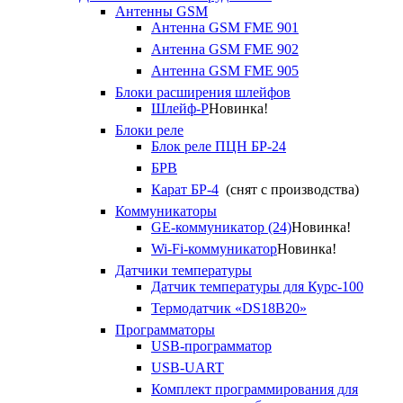
Антенны GSM
Антенна GSM FME 901
Антенна GSM FME 902
Антенна GSM FME 905
Блоки расширения шлейфов
Шлейф-Р
Новинка!
Блоки реле
Блок реле ПЦН БР-24
БРВ
Карат БР-4
(снят с производства)
Коммуникаторы
GE-коммуникатор (24)
Новинка!
Wi-Fi-коммуникатор
Новинка!
Датчики температуры
Датчик температуры для Курс-100
Термодатчик «DS18B20»
Программаторы
USB-программатор
USB-UART
Комплект программирования для