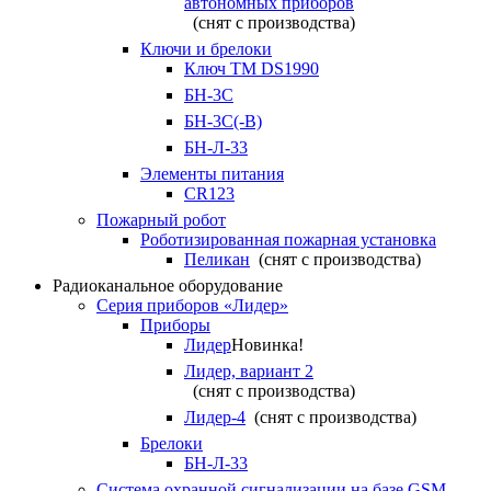
автономных приборов
(снят с производства)
Ключи и брелоки
Ключ TM DS1990
БН-3С
БН-3С(-В)
БН-Л-33
Элементы питания
CR123
Пожарный робот
Роботизированная пожарная установка
Пеликан
(снят с производства)
Радиоканальное оборудование
Серия приборов «Лидер»
Приборы
Лидер
Новинка!
Лидер, вариант 2
(снят с производства)
Лидер-4
(снят с производства)
Брелоки
БН-Л-33
Система охранной сигнализации на базе GSM