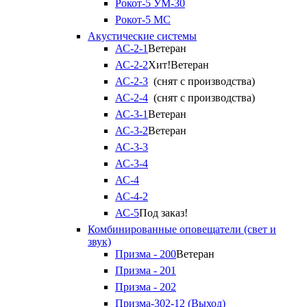
Рокот-5 УМ-30
Рокот-5 МС
Акустические системы
АС-2-1
Ветеран
АС-2-2
Хит!
Ветеран
АС-2-3
(снят с производства)
АС-2-4
(снят с производства)
АС-3-1
Ветеран
АС-3-2
Ветеран
АС-3-3
АС-3-4
АС-4
АС-4-2
АС-5
Под заказ!
Комбинированные оповещатели (свет и
звук)
Призма - 200
Ветеран
Призма - 201
Призма - 202
Призма-302-12 (Выход)