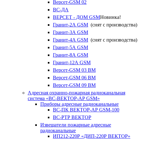
Версет-GSM 02
ВС-ДА
ВЕРСЕТ - ДОМ GSM
Новинка!
Гранит-2А GSM
(снят с производства)
Гранит-3А GSM
Гранит-4А GSM
(снят с производства)
Гранит-5А GSM
Гранит-8А GSM
Гранит-12А GSM
Версет-GSM 03 ВМ
Версет-GSM 06 ВМ
Версет-GSM 09 ВМ
Адресная охранно-пожарная радиоканальная
система «ВС-ВЕКТОР-АР GSM»
Приборы адресные радиоканальные
ВС-ПК ВЕКТОР-АР GSM-100
ВС-РТР ВЕКТОР
Извещатели пожарные адресные
радиоканальные
ИП212-220Р «ДИП-220Р ВЕКТОР»