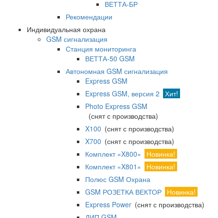
ВЕТТА-БР
Рекомендации
Индивидуальная охрана
GSM сигнализация
Станция мониторинга
ВЕТТА-50 GSM
Автономная GSM сигнализация
Express GSM
Express GSM, версия 2
Хит!
Photo Express GSM
(снят с производства)
X100
(снят с производства)
X700
(снят с производства)
Комплект «X800»
Новинка!
Комплект «X801»
Новинка!
Полюс GSM Охрана
GSM РОЗЕТКА ВЕКТОР
Новинка!
Express Power
(снят с производства)
ДИП GSM