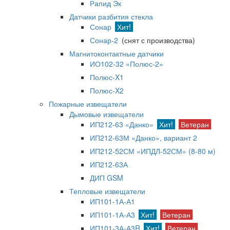
Рапид Эк
Датчики разбития стекла
Сонар
Хит!
Сонар-2
(снят с производства)
Магнитоконтактные датчики
ИО102-32 «Полюс-2»
Полюс-X1
Полюс-X2
Пожарные извещатели
Дымовые извещатели
ИП212-63 «Данко»
Хит!
Ветеран
ИП212-63М «Данко», вариант 2
ИП212-52СМ «ИПДЛ-52СМ» (8-80 м)
ИП212-63А
ДИП GSM
Тепловые извещатели
ИП101-1А-А1
ИП101-1А-А3
Хит!
Ветеран
ИП101-3А-А3R
Хит!
Ветеран