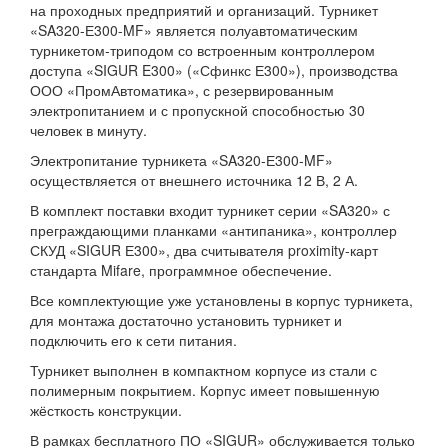
на проходных предприятий и организаций. Турникет
«SA320-Е300-MF» является полуавтоматическим
турникетом-триподом со встроенным контроллером
доступа «SIGUR E300» («Сфинкс Е300»), производства
ООО «ПромАвтоматика», с резервированным
электропитанием и с пропускной способностью 30
человек в минуту.
Электропитание турникета «SA320-Е300-MF»
осуществляется от внешнего источника 12 В, 2 А.
В комплект поставки входит турникет серии «SA320» с
преграждающими планками «антипаника», контроллер
СКУД «SIGUR Е300», два считывателя proximity-карт
стандарта Mifare, программное обеспечение.
Все комплектующие уже установлены в корпус турникета,
для монтажа достаточно установить турникет и
подключить его к сети питания.
Турникет выполнен в компактном корпусе из стали с
полимерным покрытием. Корпус имеет повышенную
жёсткость конструкции.
В рамках бесплатного ПО «SIGUR» обслуживается только