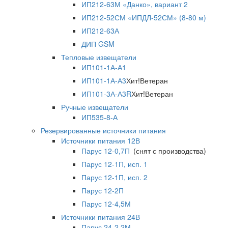
ИП212-63М «Данко», вариант 2
ИП212-52СМ «ИПДЛ-52СМ» (8-80 м)
ИП212-63А
ДИП GSM
Тепловые извещатели
ИП101-1А-А1
ИП101-1А-А3
Хит!
Ветеран
ИП101-3А-А3R
Хит!
Ветеран
Ручные извещатели
ИП535-8-А
Резервированные источники питания
Источники питания 12В
Парус 12-0,7П
(снят с производства)
Парус 12-1П, исп. 1
Парус 12-1П, исп. 2
Парус 12-2П
Парус 12-4,5М
Источники питания 24В
Парус 24-2,2М