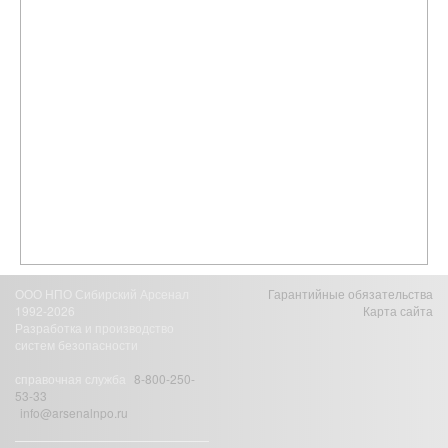
ООО НПО Сибирский Арсенал
Гарантийные обязательства
1992-2026
Карта сайта
Разработка и производство
систем безопасности
справочная служба
8-800-250-
53-33
info@arsenalnpo.ru