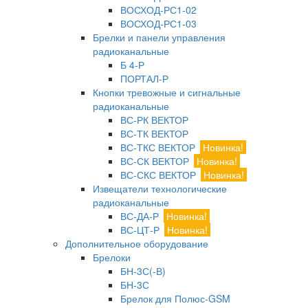
ВОСХОД-РС1-02
ВОСХОД-РС1-03
Брелки и панели управления
радиоканальные
Б 4-Р
ПОРТАЛ-Р
Кнопки тревожные и сигнальные
радиоканальные
ВС-РК ВЕКТОР
ВС-ТК ВЕКТОР
ВС-ТКС ВЕКТОР
Новинка!
ВС-СК ВЕКТОР
Новинка!
ВС-СКС ВЕКТОР
Новинка!
Извещатели технологические
радиоканальные
ВС-ДА-Р
Новинка!
ВС-ЦТ-Р
Новинка!
Дополнительное оборудование
Брелоки
БН-3С(-В)
БН-3С
Брелок для Полюс-GSM