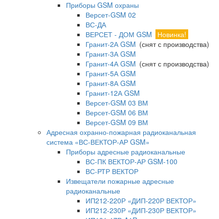
Приборы GSM охраны
Версет-GSM 02
ВС-ДА
ВЕРСЕТ - ДОМ GSM
Новинка!
Гранит-2А GSM
(снят с производства)
Гранит-3А GSM
Гранит-4А GSM
(снят с производства)
Гранит-5А GSM
Гранит-8А GSM
Гранит-12А GSM
Версет-GSM 03 ВМ
Версет-GSM 06 ВМ
Версет-GSM 09 ВМ
Адресная охранно-пожарная радиоканальная
система «ВС-ВЕКТОР-АР GSM»
Приборы адресные радиоканальные
ВС-ПК ВЕКТОР-АР GSM-100
ВС-РТР ВЕКТОР
Извещатели пожарные адресные
радиоканальные
ИП212-220Р «ДИП-220Р ВЕКТОР»
ИП212-230Р «ДИП-230Р ВЕКТОР»