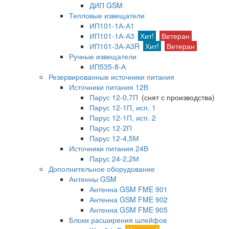
ДИП GSM
Тепловые извещатели
ИП101-1А-А1
ИП101-1А-А3
Хит!
Ветеран
ИП101-3А-А3R
Хит!
Ветеран
Ручные извещатели
ИП535-8-А
Резервированные источники питания
Источники питания 12В
Парус 12-0,7П
(снят с производства)
Парус 12-1П, исп. 1
Парус 12-1П, исп. 2
Парус 12-2П
Парус 12-4,5М
Источники питания 24В
Парус 24-2,2М
Дополнительное оборудование
Антенны GSM
Антенна GSM FME 901
Антенна GSM FME 902
Антенна GSM FME 905
Блоки расширения шлейфов