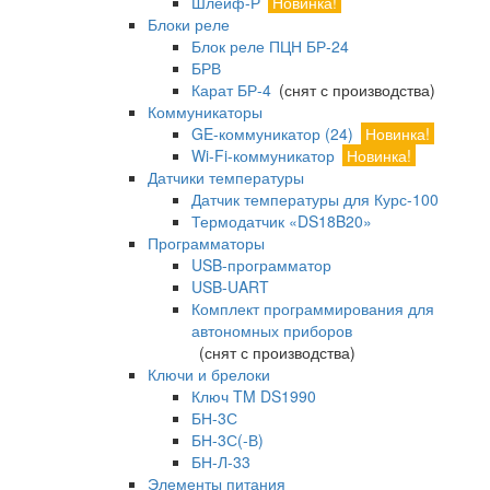
Шлейф-Р
Новинка!
Блоки реле
Блок реле ПЦН БР-24
БРВ
Карат БР-4
(снят с производства)
Коммуникаторы
GE-коммуникатор (24)
Новинка!
Wi-Fi-коммуникатор
Новинка!
Датчики температуры
Датчик температуры для Курс-100
Термодатчик «DS18B20»
Программаторы
USB-программатор
USB-UART
Комплект программирования для
автономных приборов
(снят с производства)
Ключи и брелоки
Ключ TM DS1990
БН-3С
БН-3С(-В)
БН-Л-33
Элементы питания