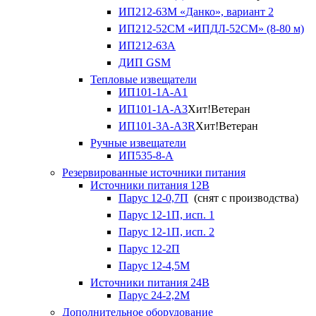
ИП212-63М «Данко», вариант 2
ИП212-52СМ «ИПДЛ-52СМ» (8-80 м)
ИП212-63А
ДИП GSM
Тепловые извещатели
ИП101-1А-А1
ИП101-1А-А3
Хит!
Ветеран
ИП101-3А-А3R
Хит!
Ветеран
Ручные извещатели
ИП535-8-А
Резервированные источники питания
Источники питания 12В
Парус 12-0,7П
(снят с производства)
Парус 12-1П, исп. 1
Парус 12-1П, исп. 2
Парус 12-2П
Парус 12-4,5М
Источники питания 24В
Парус 24-2,2М
Дополнительное оборудование