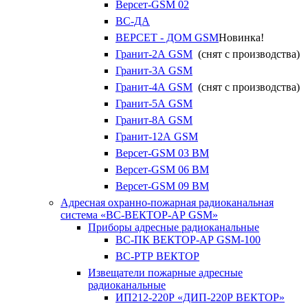
Версет-GSM 02
ВС-ДА
ВЕРСЕТ - ДОМ GSM
Новинка!
Гранит-2А GSM
(снят с производства)
Гранит-3А GSM
Гранит-4А GSM
(снят с производства)
Гранит-5А GSM
Гранит-8А GSM
Гранит-12А GSM
Версет-GSM 03 ВМ
Версет-GSM 06 ВМ
Версет-GSM 09 ВМ
Адресная охранно-пожарная радиоканальная
система «ВС-ВЕКТОР-АР GSM»
Приборы адресные радиоканальные
ВС-ПК ВЕКТОР-АР GSM-100
ВС-РТР ВЕКТОР
Извещатели пожарные адресные
радиоканальные
ИП212-220Р «ДИП-220Р ВЕКТОР»