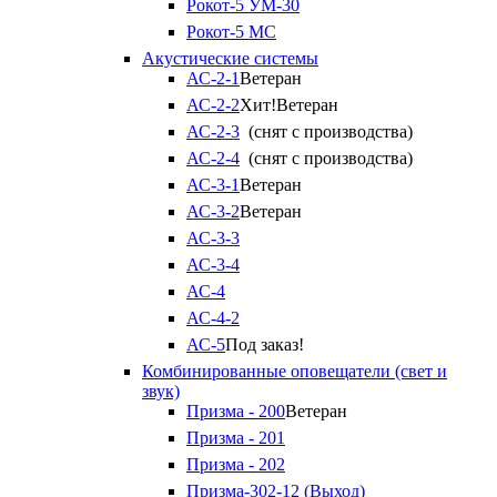
Рокот-5 УМ-30
Рокот-5 МС
Акустические системы
АС-2-1
Ветеран
АС-2-2
Хит!
Ветеран
АС-2-3
(снят с производства)
АС-2-4
(снят с производства)
АС-3-1
Ветеран
АС-3-2
Ветеран
АС-3-3
АС-3-4
АС-4
АС-4-2
АС-5
Под заказ!
Комбинированные оповещатели (свет и
звук)
Призма - 200
Ветеран
Призма - 201
Призма - 202
Призма-302-12 (Выход)