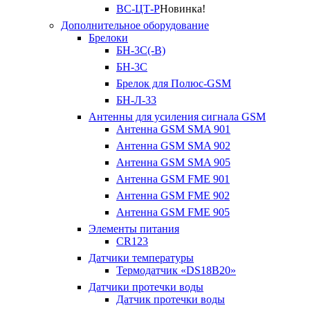
ВС-ЦТ-Р
Новинка!
Дополнительное оборудование
Брелоки
БН-3С(-В)
БН-3С
Брелок для Полюс-GSM
БН-Л-33
Антенны для усиления сигнала GSM
Антенна GSM SMA 901
Антенна GSM SMA 902
Антенна GSM SMA 905
Антенна GSM FME 901
Антенна GSM FME 902
Антенна GSM FME 905
Элементы питания
CR123
Датчики температуры
Термодатчик «DS18B20»
Датчики протечки воды
Датчик протечки воды