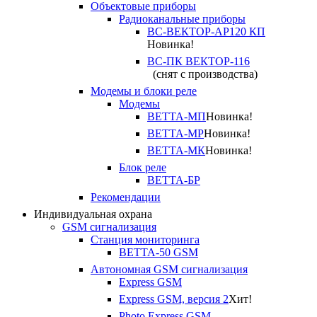
Объектовые приборы
Радиоканальные приборы
ВС-ВЕКТОР-АР120 КП
Новинка!
ВС-ПК ВЕКТОР-116
(снят с производства)
Модемы и блоки реле
Модемы
ВЕТТА-МП
Новинка!
ВЕТТА-МР
Новинка!
ВЕТТА-МК
Новинка!
Блок реле
ВЕТТА-БР
Рекомендации
Индивидуальная охрана
GSM сигнализация
Станция мониторинга
ВЕТТА-50 GSM
Автономная GSM сигнализация
Express GSM
Express GSM, версия 2
Хит!
Photo Express GSM