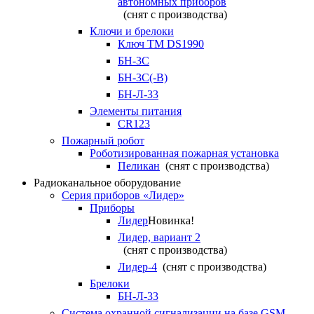
автономных приборов
(снят с производства)
Ключи и брелоки
Ключ TM DS1990
БН-3С
БН-3С(-В)
БН-Л-33
Элементы питания
CR123
Пожарный робот
Роботизированная пожарная установка
Пеликан
(снят с производства)
Радиоканальное оборудование
Серия приборов «Лидер»
Приборы
Лидер
Новинка!
Лидер, вариант 2
(снят с производства)
Лидер-4
(снят с производства)
Брелоки
БН-Л-33
Система охранной сигнализации на базе GSM