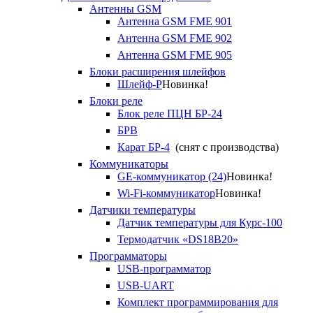
Антенны GSM
Антенна GSM FME 901
Антенна GSM FME 902
Антенна GSM FME 905
Блоки расширения шлейфов
Шлейф-Р
Новинка!
Блоки реле
Блок реле ПЦН БР-24
БРВ
Карат БР-4
(снят с производства)
Коммуникаторы
GE-коммуникатор (24)
Новинка!
Wi-Fi-коммуникатор
Новинка!
Датчики температуры
Датчик температуры для Курс-100
Термодатчик «DS18B20»
Программаторы
USB-программатор
USB-UART
Комплект программирования для