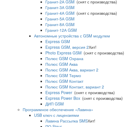
Гранит-2А GSM
(снят с производства)
Гранит-3А GSM
Гранит-4А GSM
(снят с производства)
Гранит-5А GSM
Гранит-8А GSM
Гранит-12А GSM
Автономные устройства с GSM модулем
Express GSM
Express GSM, версия 2
Хит!
Photo Express GSM
(снят с производства)
Полюс GSM Охрана
Полюс GSM Аква
Полюс GSM Аква, вариант 2
Полюс GSM Термо
Полюс GSM Контакт
Полюс GSM Контакт, вариант 2
Express Power
(снят с производства)
Express Power Box
(снят с производства)
ДИП GSM
Программное обеспечение «Лавина»
USB ключ с лицензиями
Лавина Рассылка SMS
Хит!
ПО Sigur