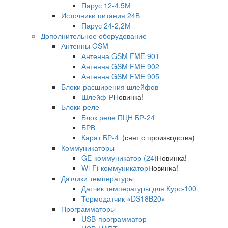
Парус 12-4,5М
Источники питания 24В
Парус 24-2,2М
Дополнительное оборудование
Антенны GSM
Антенна GSM FME 901
Антенна GSM FME 902
Антенна GSM FME 905
Блоки расширения шлейфов
Шлейф-Р
Новинка!
Блоки реле
Блок реле ПЦН БР-24
БРВ
Карат БР-4
(снят с производства)
Коммуникаторы
GE-коммуникатор (24)
Новинка!
Wi-Fi-коммуникатор
Новинка!
Датчики температуры
Датчик температуры для Курс-100
Термодатчик «DS18B20»
Программаторы
USB-программатор