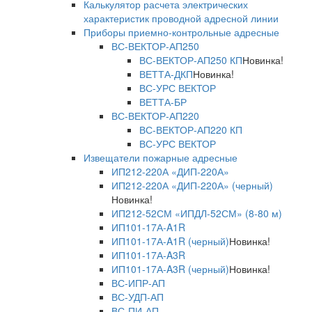
Калькулятор расчета электрических
характеристик проводной адресной линии
Приборы приемно-контрольные адресные
ВС-ВЕКТОР-АП250
ВС-ВЕКТОР-АП250 КП
Новинка!
ВЕТТА-ДКП
Новинка!
ВС-УРС ВЕКТОР
ВЕТТА-БР
ВС-ВЕКТОР-АП220
ВС-ВЕКТОР-АП220 КП
ВС-УРС ВЕКТОР
Извещатели пожарные адресные
ИП212-220А «ДИП-220А»
ИП212-220А «ДИП-220А» (черный)
Новинка!
ИП212-52СМ «ИПДЛ-52СМ» (8-80 м)
ИП101-17А-A1R
ИП101-17А-A1R (черный)
Новинка!
ИП101-17А-A3R
ИП101-17А-A3R (черный)
Новинка!
ВС-ИПР-АП
ВС-УДП-АП
ВС-ПИ-АП