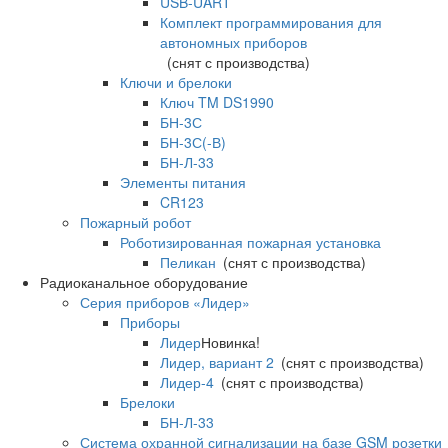
USB-UART
Комплект программирования для
автономных приборов
(снят с производства)
Ключи и брелоки
Ключ TM DS1990
БН-3С
БН-3С(-В)
БН-Л-33
Элементы питания
CR123
Пожарный робот
Роботизированная пожарная установка
Пеликан
(снят с производства)
Радиоканальное оборудование
Серия приборов «Лидер»
Приборы
Лидер
Новинка!
Лидер, вариант 2
(снят с производства)
Лидер-4
(снят с производства)
Брелоки
БН-Л-33
Система охранной сигнализации на базе GSM розетки