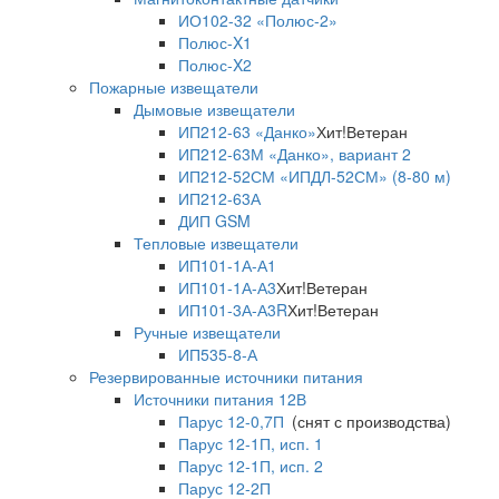
ИО102-32 «Полюс-2»
Полюс-X1
Полюс-X2
Пожарные извещатели
Дымовые извещатели
ИП212-63 «Данко»
Хит!
Ветеран
ИП212-63М «Данко», вариант 2
ИП212-52СМ «ИПДЛ-52СМ» (8-80 м)
ИП212-63А
ДИП GSM
Тепловые извещатели
ИП101-1А-А1
ИП101-1А-А3
Хит!
Ветеран
ИП101-3А-А3R
Хит!
Ветеран
Ручные извещатели
ИП535-8-А
Резервированные источники питания
Источники питания 12В
Парус 12-0,7П
(снят с производства)
Парус 12-1П, исп. 1
Парус 12-1П, исп. 2
Парус 12-2П