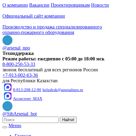
О компании
Вакансии
Проектировщикам
Новости
Официальный сайт компании
Производство и продажа специализированного
охранно-пожарного оборудования
@arsenal_npo
Техподдержка
Режим работы: ежедневно с 05:00 до 18:00 мск
8-800-250-53-33
звонок бесплатный для всех регионов России
+7-913-002-63-36
для Республики Казахстан
8-913-208-12-90
helpdesk@arsenalnpo.ru
Ассистент_MAX
@SibArsenal_bot
Найти!
Меню
Главная