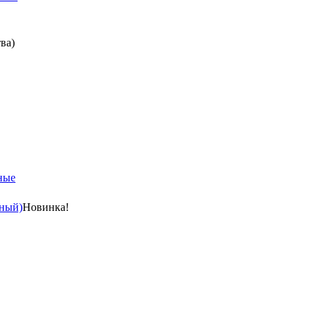
ва)
ные
ный)
Новинка!