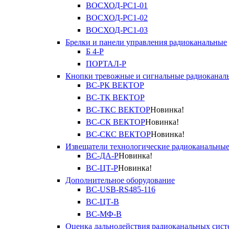
ВОСХОД-РС1-01
ВОСХОД-РС1-02
ВОСХОД-РС1-03
Брелки и панели управления радиоканальные
Б 4-Р
ПОРТАЛ-Р
Кнопки тревожные и сигнальные радиоканал
ВС-РК ВЕКТОР
ВС-ТК ВЕКТОР
ВС-ТКС ВЕКТОР
Новинка!
ВС-СК ВЕКТОР
Новинка!
ВС-СКС ВЕКТОР
Новинка!
Извещатели технологические радиоканальны
ВС-ДА-Р
Новинка!
ВС-ЦТ-Р
Новинка!
Дополнительное оборудование
ВС-USB-RS485-116
ВС-ЦТ-В
ВС-МФ-В
Оценка дальнодействия радиоканальных сист