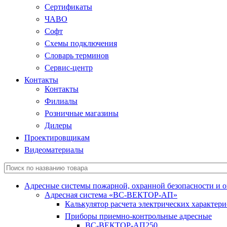
Сертификаты
ЧАВО
Софт
Схемы подключения
Словарь терминов
Сервис-центр
Контакты
Контакты
Филиалы
Розничные магазины
Дилеры
Проектировщикам
Видеоматериалы
Адресные системы пожарной, охранной безопасности и 
Адресная система «ВС-ВЕКТОР-АП»
Калькулятор расчета электрических характер
Приборы приемно-контрольные адресные
ВС-ВЕКТОР-АП250