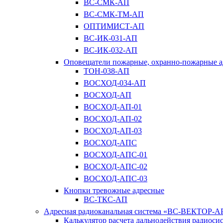
ВС-СМК-АП
ВС-СМК-ТМ-АП
ОПТИМИСТ-АП
ВС-ИК-031-АП
ВС-ИК-032-АП
Оповещатели пожарные, охранно-пожарные а
ТОН-038-АП
ВОСХОД-034-АП
ВОСХОД-АП
ВОСХОД-АП-01
ВОСХОД-АП-02
ВОСХОД-АП-03
ВОСХОД-АПС
ВОСХОД-АПС-01
ВОСХОД-АПС-02
ВОСХОД-АПС-03
Кнопки тревожные адресные
ВС-ТКС-АП
Адресная радиоканальная система «ВС-ВЕКТОР-А
Калькулятор расчета дальнодействия радиоси