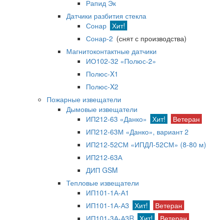
Рапид Эк
Датчики разбития стекла
Сонар
Хит!
Сонар-2
(снят с производства)
Магнитоконтактные датчики
ИО102-32 «Полюс-2»
Полюс-X1
Полюс-X2
Пожарные извещатели
Дымовые извещатели
ИП212-63 «Данко»
Хит!
Ветеран
ИП212-63М «Данко», вариант 2
ИП212-52СМ «ИПДЛ-52СМ» (8-80 м)
ИП212-63А
ДИП GSM
Тепловые извещатели
ИП101-1А-А1
ИП101-1А-А3
Хит!
Ветеран
ИП101-3А-А3R
Хит!
Ветеран