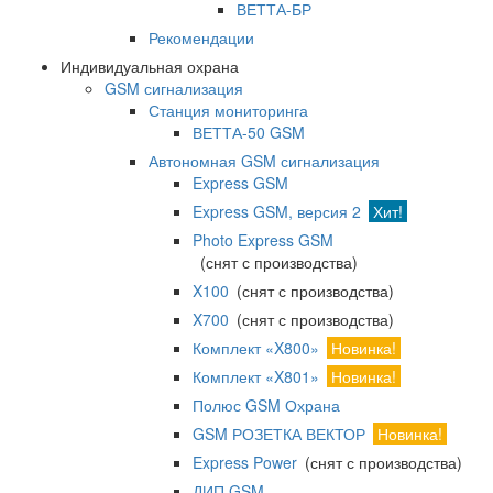
ВЕТТА-БР
Рекомендации
Индивидуальная охрана
GSM сигнализация
Станция мониторинга
ВЕТТА-50 GSM
Автономная GSM сигнализация
Express GSM
Express GSM, версия 2
Хит!
Photo Express GSM
(снят с производства)
X100
(снят с производства)
X700
(снят с производства)
Комплект «X800»
Новинка!
Комплект «X801»
Новинка!
Полюс GSM Охрана
GSM РОЗЕТКА ВЕКТОР
Новинка!
Express Power
(снят с производства)
ДИП GSM