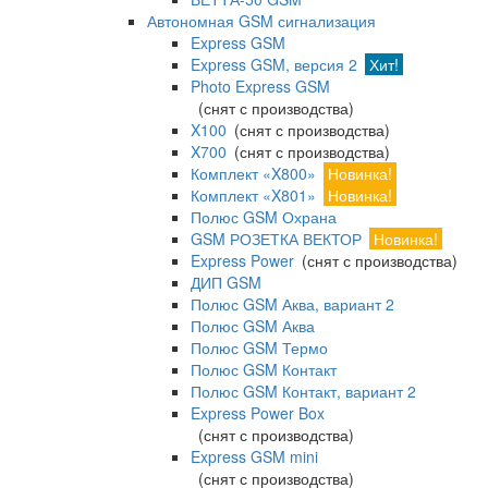
Автономная GSM сигнализация
Express GSM
Express GSM, версия 2
Хит!
Photo Express GSM
(снят с производства)
X100
(снят с производства)
X700
(снят с производства)
Комплект «X800»
Новинка!
Комплект «X801»
Новинка!
Полюс GSM Охрана
GSM РОЗЕТКА ВЕКТОР
Новинка!
Express Power
(снят с производства)
ДИП GSM
Полюс GSM Аква, вариант 2
Полюс GSM Аква
Полюс GSM Термо
Полюс GSM Контакт
Полюс GSM Контакт, вариант 2
Express Power Box
(снят с производства)
Express GSM mini
(снят с производства)