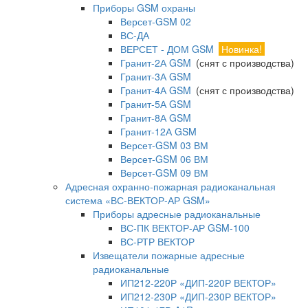
Приборы GSM охраны
Версет-GSM 02
ВС-ДА
ВЕРСЕТ - ДОМ GSM
Новинка!
Гранит-2А GSM
(снят с производства)
Гранит-3А GSM
Гранит-4А GSM
(снят с производства)
Гранит-5А GSM
Гранит-8А GSM
Гранит-12А GSM
Версет-GSM 03 ВМ
Версет-GSM 06 ВМ
Версет-GSM 09 ВМ
Адресная охранно-пожарная радиоканальная
система «ВС-ВЕКТОР-АР GSM»
Приборы адресные радиоканальные
ВС-ПК ВЕКТОР-АР GSM-100
ВС-РТР ВЕКТОР
Извещатели пожарные адресные
радиоканальные
ИП212-220Р «ДИП-220Р ВЕКТОР»
ИП212-230Р «ДИП-230Р ВЕКТОР»