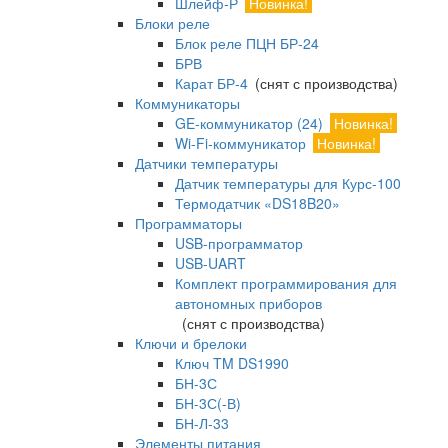
Шлейф-Р
Новинка!
Блоки реле
Блок реле ПЦН БР-24
БРВ
Карат БР-4
(снят с производства)
Коммуникаторы
GE-коммуникатор (24)
Новинка!
Wi-Fi-коммуникатор
Новинка!
Датчики температуры
Датчик температуры для Курс-100
Термодатчик «DS18B20»
Программаторы
USB-программатор
USB-UART
Комплект программирования для
автономных приборов
(снят с производства)
Ключи и брелоки
Ключ TM DS1990
БН-3С
БН-3С(-В)
БН-Л-33
Элементы питания