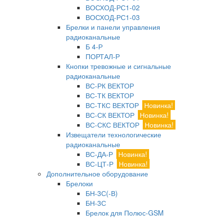
ВОСХОД-РС1-02
ВОСХОД-РС1-03
Брелки и панели управления
радиоканальные
Б 4-Р
ПОРТАЛ-Р
Кнопки тревожные и сигнальные
радиоканальные
ВС-РК ВЕКТОР
ВС-ТК ВЕКТОР
ВС-ТКС ВЕКТОР
Новинка!
ВС-СК ВЕКТОР
Новинка!
ВС-СКС ВЕКТОР
Новинка!
Извещатели технологические
радиоканальные
ВС-ДА-Р
Новинка!
ВС-ЦТ-Р
Новинка!
Дополнительное оборудование
Брелоки
БН-3С(-В)
БН-3С
Брелок для Полюс-GSM