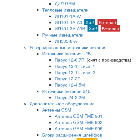
ДИП GSM
Тепловые извещатели
ИП101-1А-А1
ИП101-1А-А3
Хит!
Ветеран
ИП101-3А-А3R
Хит!
Ветеран
Ручные извещатели
ИП535-8-А
Резервированные источники питания
Источники питания 12В
Парус 12-0,7П
(снят с производства)
Парус 12-1П, исп. 1
Парус 12-1П, исп. 2
Парус 12-2П
Парус 12-4,5М
Источники питания 24В
Парус 24-2,2М
Дополнительное оборудование
Антенны GSM
Антенна GSM FME 901
Антенна GSM FME 902
Антенна GSM FME 905
Блоки расширения шлейфов