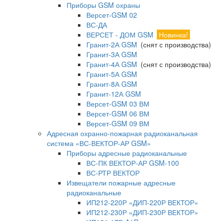
Приборы GSM охраны
Версет-GSM 02
ВС-ДА
ВЕРСЕТ - ДОМ GSM
Новинка!
Гранит-2А GSM
(снят с производства)
Гранит-3А GSM
Гранит-4А GSM
(снят с производства)
Гранит-5А GSM
Гранит-8А GSM
Гранит-12А GSM
Версет-GSM 03 ВМ
Версет-GSM 06 ВМ
Версет-GSM 09 ВМ
Адресная охранно-пожарная радиоканальная
система «ВС-ВЕКТОР-АР GSM»
Приборы адресные радиоканальные
ВС-ПК ВЕКТОР-АР GSM-100
ВС-РТР ВЕКТОР
Извещатели пожарные адресные
радиоканальные
ИП212-220Р «ДИП-220Р ВЕКТОР»
ИП212-230Р «ДИП-230Р ВЕКТОР»