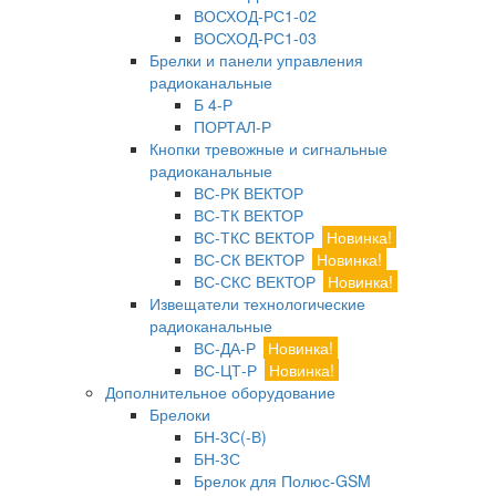
ВОСХОД-РС1-02
ВОСХОД-РС1-03
Брелки и панели управления
радиоканальные
Б 4-Р
ПОРТАЛ-Р
Кнопки тревожные и сигнальные
радиоканальные
ВС-РК ВЕКТОР
ВС-ТК ВЕКТОР
ВС-ТКС ВЕКТОР
Новинка!
ВС-СК ВЕКТОР
Новинка!
ВС-СКС ВЕКТОР
Новинка!
Извещатели технологические
радиоканальные
ВС-ДА-Р
Новинка!
ВС-ЦТ-Р
Новинка!
Дополнительное оборудование
Брелоки
БН-3С(-В)
БН-3С
Брелок для Полюс-GSM