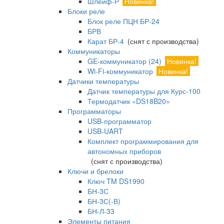
Шлейф-Р
Новинка!
Блоки реле
Блок реле ПЦН БР-24
БРВ
Карат БР-4
(снят с производства)
Коммуникаторы
GE-коммуникатор (24)
Новинка!
Wi-Fi-коммуникатор
Новинка!
Датчики температуры
Датчик температуры для Курс-100
Термодатчик «DS18B20»
Программаторы
USB-программатор
USB-UART
Комплект программирования для
автономных приборов
(снят с производства)
Ключи и брелоки
Ключ TM DS1990
БН-3С
БН-3С(-В)
БН-Л-33
Элементы питания