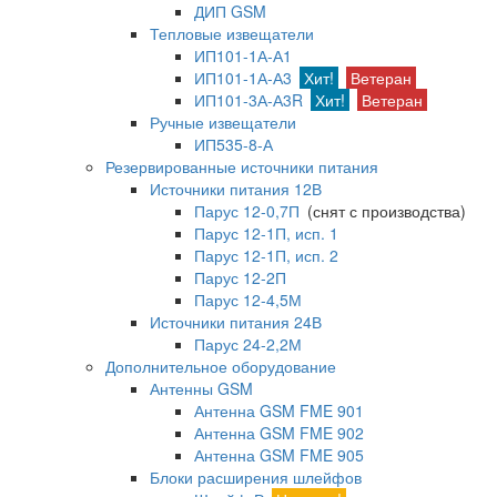
ДИП GSM
Тепловые извещатели
ИП101-1А-А1
ИП101-1А-А3
Хит!
Ветеран
ИП101-3А-А3R
Хит!
Ветеран
Ручные извещатели
ИП535-8-А
Резервированные источники питания
Источники питания 12В
Парус 12-0,7П
(снят с производства)
Парус 12-1П, исп. 1
Парус 12-1П, исп. 2
Парус 12-2П
Парус 12-4,5М
Источники питания 24В
Парус 24-2,2М
Дополнительное оборудование
Антенны GSM
Антенна GSM FME 901
Антенна GSM FME 902
Антенна GSM FME 905
Блоки расширения шлейфов