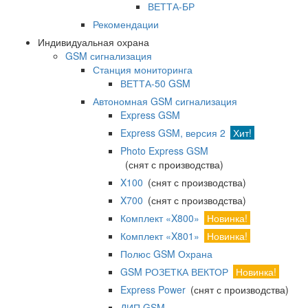
ВЕТТА-БР
Рекомендации
Индивидуальная охрана
GSM сигнализация
Станция мониторинга
ВЕТТА-50 GSM
Автономная GSM сигнализация
Express GSM
Express GSM, версия 2
Хит!
Photo Express GSM
(снят с производства)
X100
(снят с производства)
X700
(снят с производства)
Комплект «X800»
Новинка!
Комплект «X801»
Новинка!
Полюс GSM Охрана
GSM РОЗЕТКА ВЕКТОР
Новинка!
Express Power
(снят с производства)
ДИП GSM