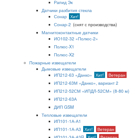
Рапид Эк
Датчики разбития стекла
Сонар
Хит!
Сонар-2
(снят с производства)
Магнитоконтактные датчики
ИО102-32 «Полюс-2»
Полюс-X1
Полюс-X2
Пожарные извещатели
Дымовые извещатели
ИП212-63 «Данко»
Хит!
Ветеран
ИП212-63М «Данко», вариант 2
ИП212-52СМ «ИПДЛ-52СМ» (8-80 м)
ИП212-63А
ДИП GSM
Тепловые извещатели
ИП101-1А-А1
ИП101-1А-А3
Хит!
Ветеран
ИП101-3А-А3R
Хит!
Ветеран