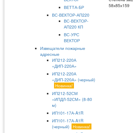
58х85х159
ВЕТТА-БР
ВС-ВЕКТОР-АП220
ВС-ВЕКТОР-
АП220 КП
ВС-УРС
ВЕКТОР
Извещатели пожарные
адресные
ИП212-220А
«ДИП-220А»
ИП212-220А
«ДИП-220А» (черный)
Новинка!
ИП212-52СМ
«ИПДЛ-52СМ» (8-80
м)
ИП101-17А-A1R
ИП101-17А-A1R
(черный)
Новинка!