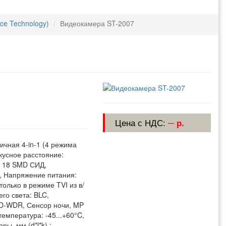
e Technology)
Видеокамера ST-2007
Цена с НДС:
─ р.
ичная 4-in-1 (4 режима
окусное расстояние:
м, 18 SMD СИД,
0, Напряжение питания:
олько в режиме TVI из в/
его света: BLC,
 D-WDR, Сенсор ночи, MP
емпература: -45...+60°C,
ы, мм (d*l*k) :