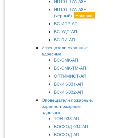
ИП101-17А-A3R
ИП101-17А-A3R
(черный)
Новинка!
ВС-ИПР-АП
ВС-УДП-АП
ВС-ПИ-АП
Извещатели охранные
адресные
ВС-СМК-АП
ВС-СМК-ТМ-АП
ОПТИМИСТ-АП
ВС-ИК-031-АП
ВС-ИК-032-АП
Оповещатели пожарные,
охранно-пожарные
адресные
ТОН-038-АП
ВОСХОД-034-АП
ВОСХОД-АП