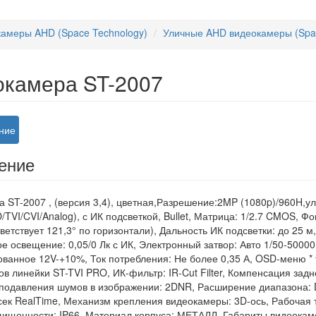
амеры AHD (Space Technology)
Уличные AHD видеокамеры (Spac
окамера ST-2007
ние
ение
 ST-2007 , (версия 3,4), цветная,Разрешение:2MP (1080p)/960H,ул
/TVI/CVI/Analog), с ИК подсветкой, Bullet, Матрица: 1/2.7 CMOS, Ф
ветствует 121,3° по горизонтали), Дальность ИК подсветки: до 25 
 освещение: 0,05/0 Лк с ИК, Электронный затвор: Авто 1/50-5000
ванное 12V-+10%, Ток потребления: Не более 0,35 А, OSD-меню * т
ов линейки ST-TVI PRO, ИК-фильтр: IR-Cut Filter, Компенсация задн
 подавления шумов в изображении: 2DNR, Расширение диапазона:
/сек RealTime, Механизм крепления видеокамеры: 3D-ось, Рабочая т
ищенности: IP66, Материал корпуса: МЕТАЛЛ, Габариты видеокамер