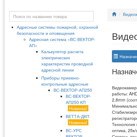
Видеок
Адресные системы пожарной, охранной
Виде
безопасности и оповещения
Адресная система «ВС-ВЕКТОР-
АП»
Калькулятор расчета
Назначе
электрических
характеристик проводной
Назнач
адресной линии
Приборы приемно-
контрольные адресные
Видеокамера
ВС-ВЕКТОР-АП250
работы: AHD
ВС-ВЕКТОР-
2,8mm (соот
АП250 КП
Минимальное
Новинка!
Стабилизиро
ВЕТТА-ДКП
регистратор
Новинка!
Технология
ВС-УРС
оптика, 25к
ВЕКТОР
Степень защ