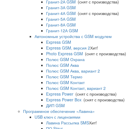
Гранит-2А GSM
(снят с производства)
Гранит-3А GSM
Гранит-4А GSM
(снят с производства)
Гранит-5А GSM
Гранит-8А GSM
Гранит-12А GSM
Автономные устройства с GSM модулем
Express GSM
Express GSM, версия 2
Хит!
Photo Express GSM
(снят с производства)
Полюс GSM Охрана
Полюс GSM Аква
Полюс GSM Аква, вариант 2
Полюс GSM Термо
Полюс GSM Контакт
Полюс GSM Контакт, вариант 2
Express Power
(снят с производства)
Express Power Box
(снят с производства)
ДИП GSM
Программное обеспечение «Лавина»
USB ключ с лицензиями
Лавина Рассылка SMS
Хит!
ПО Sigur