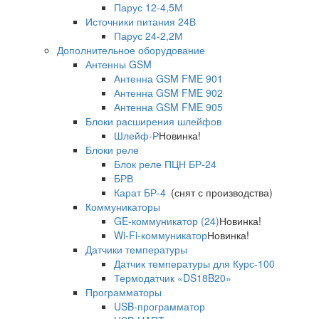
Парус 12-4,5М
Источники питания 24В
Парус 24-2,2М
Дополнительное оборудование
Антенны GSM
Антенна GSM FME 901
Антенна GSM FME 902
Антенна GSM FME 905
Блоки расширения шлейфов
Шлейф-Р
Новинка!
Блоки реле
Блок реле ПЦН БР-24
БРВ
Карат БР-4
(снят с производства)
Коммуникаторы
GE-коммуникатор (24)
Новинка!
Wi-Fi-коммуникатор
Новинка!
Датчики температуры
Датчик температуры для Курс-100
Термодатчик «DS18B20»
Программаторы
USB-программатор