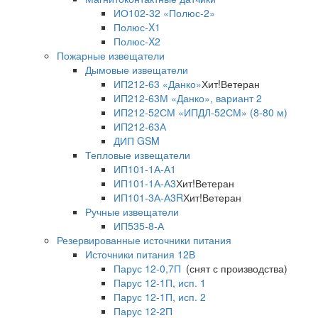
ИО102-32 «Полюс-2»
Полюс-X1
Полюс-X2
Пожарные извещатели
Дымовые извещатели
ИП212-63 «Данко»
Хит!
Ветеран
ИП212-63М «Данко», вариант 2
ИП212-52СМ «ИПДЛ-52СМ» (8-80 м)
ИП212-63А
ДИП GSM
Тепловые извещатели
ИП101-1А-А1
ИП101-1А-А3
Хит!
Ветеран
ИП101-3А-А3R
Хит!
Ветеран
Ручные извещатели
ИП535-8-А
Резервированные источники питания
Источники питания 12В
Парус 12-0,7П
(снят с производства)
Парус 12-1П, исп. 1
Парус 12-1П, исп. 2
Парус 12-2П