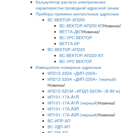
Калькулятор расчета электрических
характеристик проводной адресной линии
Приборы приемно-контрольные адресные
ВС-ВЕКТОР-АП250
ВС-ВЕКТОР-АП250 КП
Новинка!
ВЕТТА-ДКП
Новинка!
ВС-УРС ВЕКТОР
ВЕТТА-БР
ВС-ВЕКТОР-АП220
ВС-ВЕКТОР-АП220 КП
ВС-УРС ВЕКТОР
Извещатели пожарные адресные
ИП212-220А «ДИП-220А»
ИП212-220А «ДИП-220А» (черный)
Новинка!
ИП212-52СМ «ИПДЛ-52СМ» (8-80 м)
ИП101-17А-A1R
ИП101-17А-A1R (черный)
Новинка!
ИП101-17А-A3R
ИП101-17А-A3R (черный)
Новинка!
ВС-ИПР-АП
ВС-УДП-АП
ВС-ПИ-АП