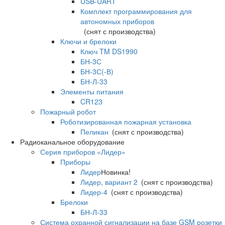
USB-UART
Комплект программирования для
автономных приборов
(снят с производства)
Ключи и брелоки
Ключ TM DS1990
БН-3С
БН-3С(-В)
БН-Л-33
Элементы питания
CR123
Пожарный робот
Роботизированная пожарная установка
Пеликан
(снят с производства)
Радиоканальное оборудование
Серия приборов «Лидер»
Приборы
Лидер
Новинка!
Лидер, вариант 2
(снят с производства)
Лидер-4
(снят с производства)
Брелоки
БН-Л-33
Система охранной сигнализации на базе GSM розетки