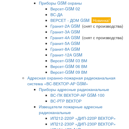
Приборы GSM охраны
Версет-GSM 02
ВС-ДА
ВЕРСЕТ - ДОМ GSM
Новинка!
Гранит-2А GSM
(снят с производства)
Гранит-3А GSM
Гранит-4А GSM
(снят с производства)
Гранит-5А GSM
Гранит-8А GSM
Гранит-12А GSM
Версет-GSM 03 ВМ
Версет-GSM 06 ВМ
Версет-GSM 09 ВМ
Адресная охранно-пожарная радиоканальная
система «ВС-ВЕКТОР-АР GSM»
Приборы адресные радиоканальные
ВС-ПК ВЕКТОР-АР GSM-100
ВС-РТР ВЕКТОР
Извещатели пожарные адресные
радиоканальные
ИП212-220Р «ДИП-220Р ВЕКТОР»
ИП212-230Р «ДИП-230Р ВЕКТОР»