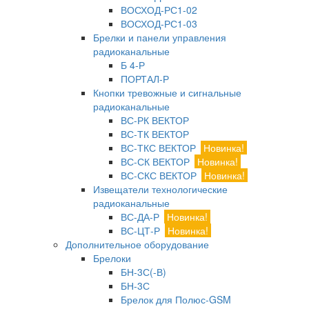
ВОСХОД-РС1-02
ВОСХОД-РС1-03
Брелки и панели управления
радиоканальные
Б 4-Р
ПОРТАЛ-Р
Кнопки тревожные и сигнальные
радиоканальные
ВС-РК ВЕКТОР
ВС-ТК ВЕКТОР
ВС-ТКС ВЕКТОР
Новинка!
ВС-СК ВЕКТОР
Новинка!
ВС-СКС ВЕКТОР
Новинка!
Извещатели технологические
радиоканальные
ВС-ДА-Р
Новинка!
ВС-ЦТ-Р
Новинка!
Дополнительное оборудование
Брелоки
БН-3С(-В)
БН-3С
Брелок для Полюс-GSM