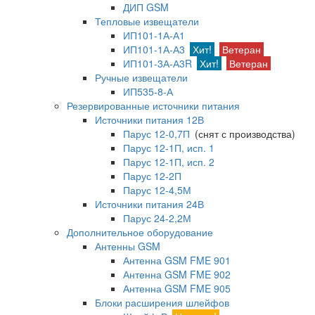
ДИП GSM
Тепловые извещатели
ИП101-1А-А1
ИП101-1А-А3
Хит!
Ветеран
ИП101-3А-А3R
Хит!
Ветеран
Ручные извещатели
ИП535-8-А
Резервированные источники питания
Источники питания 12В
Парус 12-0,7П
(снят с производства)
Парус 12-1П, исп. 1
Парус 12-1П, исп. 2
Парус 12-2П
Парус 12-4,5М
Источники питания 24В
Парус 24-2,2М
Дополнительное оборудование
Антенны GSM
Антенна GSM FME 901
Антенна GSM FME 902
Антенна GSM FME 905
Блоки расширения шлейфов