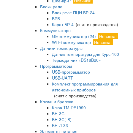
Шлейф-Р
Новинка!
Блоки реле
Блок реле ПЦН БР-24
БРВ
Карат БР-4
(снят с производства)
Коммуникаторы
GE-коммуникатор (24)
Новинка!
Wi-Fi-коммуникатор
Новинка!
Датчики температуры
Датчик температуры для Курс-100
Термодатчик «DS18B20»
Программаторы
USB-программатор
USB-UART
Комплект программирования для
автономных приборов
(снят с производства)
Ключи и брелоки
Ключ TM DS1990
БН-3С
БН-3С(-В)
БН-Л-33
Элементы питания