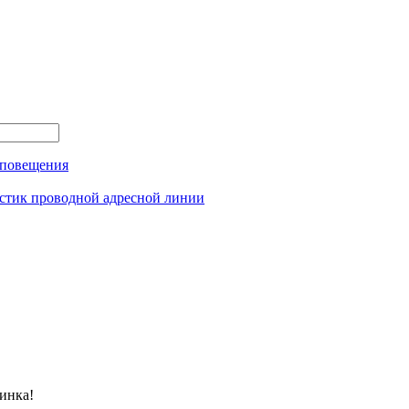
оповещения
истик проводной адресной линии
инка!