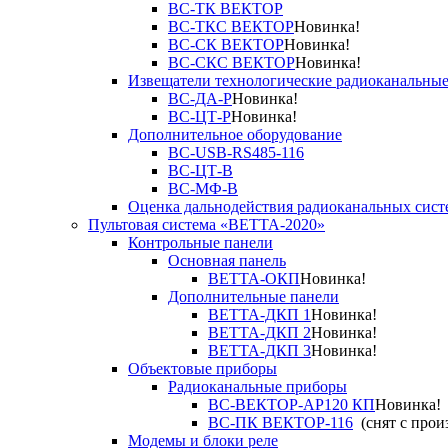
ВС-ТК ВЕКТОР
ВС-ТКС ВЕКТОР
Новинка!
ВС-СК ВЕКТОР
Новинка!
ВС-СКС ВЕКТОР
Новинка!
Извещатели технологические радиоканальны
ВС-ДА-Р
Новинка!
ВС-ЦТ-Р
Новинка!
Дополнительное оборудование
ВС-USB-RS485-116
ВС-ЦТ-В
ВС-МФ-В
Оценка дальнодействия радиоканальных сист
Пультовая система «ВЕТТА-2020»
Контрольные панели
Основная панель
ВЕТТА-ОКП
Новинка!
Дополнительные панели
ВЕТТА-ДКП 1
Новинка!
ВЕТТА-ДКП 2
Новинка!
ВЕТТА-ДКП 3
Новинка!
Объектовые приборы
Радиоканальные приборы
ВС-ВЕКТОР-АР120 КП
Новинка!
ВС-ПК ВЕКТОР-116
(снят с прои
Модемы и блоки реле