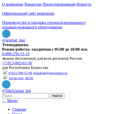
О компании
Вакансии
Проектировщикам
Новости
Официальный сайт компании
Производство и продажа специализированного
охранно-пожарного оборудования
@arsenal_npo
Техподдержка
Режим работы: ежедневно с 05:00 до 18:00 мск
8-800-250-53-33
звонок бесплатный для всех регионов России
+7-913-002-63-36
для Республики Казахстан
8-913-208-12-90
helpdesk@arsenalnpo.ru
Ассистент_MAX
@SibArsenal_bot
Найти!
Меню
Главная
Цены