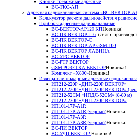
Кнопки тревожные адресные
ВС-ТКС-АП
Адресная радиоканальная система «ВС-ВЕКТОР-А
Калькулятор расчета дальнодействия радиоси
Приборы адресные радиоканальные
ВС-ВЕКТОР-АР120 КП
Новинка!
ВС-ПК ВЕКТОР-116
(снят с производст
ВС-ПК ВЕКТОР-С
ВС-ПК ВЕКТОР-АР GSM-100
ВС-ПК ВЕКТОР ЛАВИНА
ВС-УРС ВЕКТОР
ВС-РТР ВЕКТОР
GSM РОЗЕТКА ВЕКТОР
Новинка!
Комплект «X800»
Новинка!
Извещатели пожарные адресные радиоканаль
ИП212-220Р «ДИП-220Р ВЕКТОР»
ИП212-220Р «ДИП-220Р ВЕКТОР» (чер
ИП212-52СМ «ИПДЛ-52СМ» (8-80 м)
ИП212-230Р «ДИП-230Р ВЕКТОР»
ИП101-17Р-A1R
ИП101-17Р-A1R (черный)
Новинка!
ИП101-17Р-A3R
ИП101-17Р-A3R (черный)
Новинка!
ВС-ПИ ВЕКТОР
ВС-УДП ВЕКТОР
Новинка!