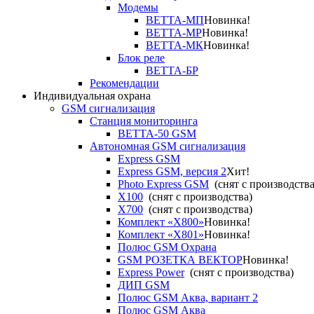
Модемы
ВЕТТА-МП
Новинка!
ВЕТТА-МР
Новинка!
ВЕТТА-МК
Новинка!
Блок реле
ВЕТТА-БР
Рекомендации
Индивидуальная охрана
GSM сигнализация
Станция мониторинга
ВЕТТА-50 GSM
Автономная GSM сигнализация
Express GSM
Express GSM, версия 2
Хит!
Photo Express GSM
(снят с производства
X100
(снят с производства)
X700
(снят с производства)
Комплект «X800»
Новинка!
Комплект «X801»
Новинка!
Полюс GSM Охрана
GSM РОЗЕТКА ВЕКТОР
Новинка!
Express Power
(снят с производства)
ДИП GSM
Полюс GSM Аква, вариант 2
Полюс GSM Аква