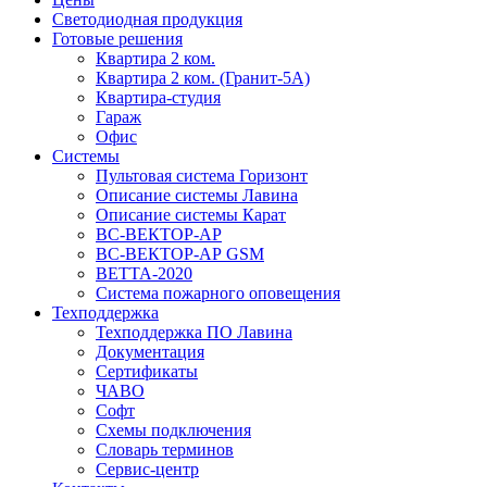
Светодиодная продукция
Готовые решения
Квартира 2 ком.
Квартира 2 ком. (Гранит-5А)
Квартира-студия
Гараж
Офис
Системы
Пультовая система Горизонт
Описание системы Лавина
Описание системы Карат
ВС-ВЕКТОР-АР
ВС-ВЕКТОР-АР GSM
ВЕТТА-2020
Система пожарного оповещения
Техподдержка
Техподдержка ПО Лавина
Документация
Сертификаты
ЧАВО
Софт
Схемы подключения
Словарь терминов
Сервис-центр