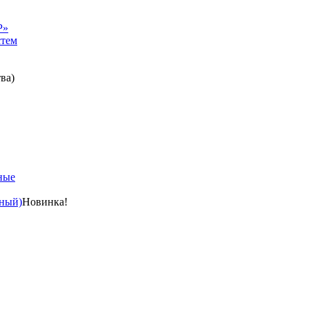
Р»
стем
ва)
ные
ный)
Новинка!