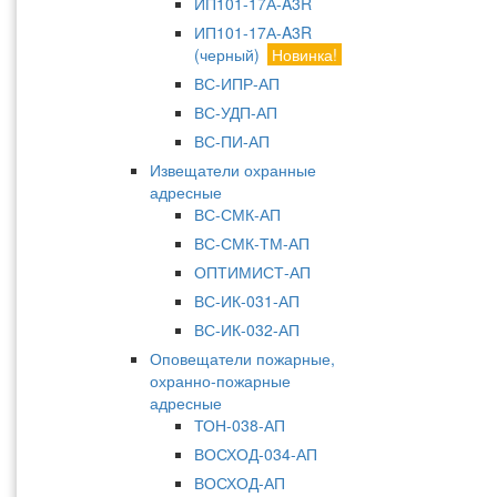
ИП101-17А-A3R
ИП101-17А-A3R
(черный)
Новинка!
ВС-ИПР-АП
ВС-УДП-АП
ВС-ПИ-АП
Извещатели охранные
адресные
ВС-СМК-АП
ВС-СМК-ТМ-АП
ОПТИМИСТ-АП
ВС-ИК-031-АП
ВС-ИК-032-АП
Оповещатели пожарные,
охранно-пожарные
адресные
ТОН-038-АП
ВОСХОД-034-АП
ВОСХОД-АП