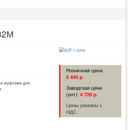
32М
5 445 р.
умя муфтами для
м.
4 720 р.
Цены указаны с
НДС.