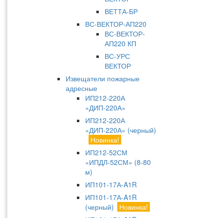
ВЕТТА-БР
ВС-ВЕКТОР-АП220
ВС-ВЕКТОР-
АП220 КП
ВС-УРС
ВЕКТОР
Извещатели пожарные
адресные
ИП212-220А
«ДИП-220А»
ИП212-220А
«ДИП-220А» (черный)
Новинка!
ИП212-52СМ
«ИПДЛ-52СМ» (8-80
м)
ИП101-17А-A1R
ИП101-17А-A1R
(черный)
Новинка!