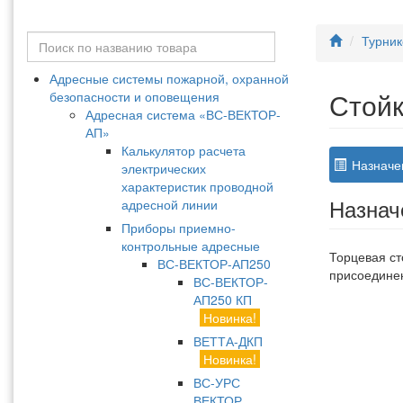
Турник
Адресные системы пожарной, охранной
Стойк
безопасности и оповещения
Адресная система «ВС-ВЕКТОР-
АП»
Калькулятор расчета
Назначе
электрических
характеристик проводной
Назнач
адресной линии
Приборы приемно-
контрольные адресные
Торцевая ст
ВС-ВЕКТОР-АП250
присоединен
ВС-ВЕКТОР-
АП250 КП
Новинка!
ВЕТТА-ДКП
Новинка!
ВС-УРС
ВЕКТОР