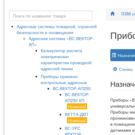
GSM с
Адресные системы пожарной, охранной
Приб
безопасности и оповещения
Адресная система «ВС-ВЕКТОР-
АП»
Калькулятор расчета
Назначе
электрических
характеристик проводной
адресной линии
Схемы
Приборы приемно-
Назнач
контрольные адресные
ВС-ВЕКТОР-АП250
ВС-ВЕКТОР-
Приборы «В
АП250 КП
универсаль
Новинка!
Приборы име
ВЕТТА-ДКП
проникновен
Новинка!
в помещение
ВС-УРС
датчиками и
ВЕКТОР