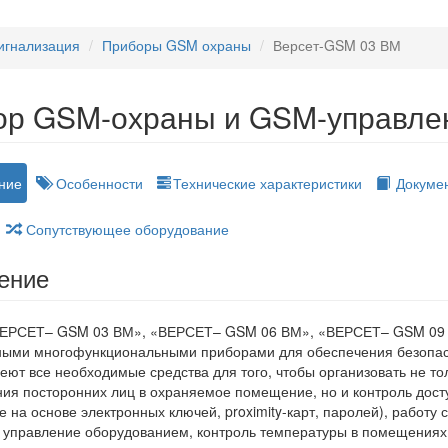
игнализация
Приборы GSM охраны
Версет-GSM 03 ВМ
ор GSM-охраны и GSM-управл
ние
Особенности
Технические характеристики
Докуме
Сопутствующее оборудование
ение
ЕРСЕТ– GSM 03 ВМ», «ВЕРСЕТ– GSM 06 ВМ», «ВЕРСЕТ– GSM 09
ными многофункциональными приборами для обеспечения безопасн
ют все необходимые средства для того, чтобы организовать не тол
ия посторонних лиц в охраняемое помещение, но и контроль дост
 на основе электронных ключей, proximity-карт, паролей), работу 
 управление оборудованием, контроль температуры в помещениях