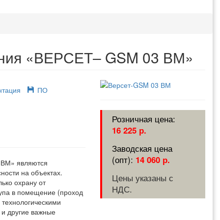
ения «ВЕРСЕТ– GSM 03 ВМ»
нтация
ПО
16 225 р.
14 060 р.
 ВМ» являются
ости на объектах.
Цены указаны с
ько охрану от
НДС.
упа в помещение (проход
с технологическими
 и другие важные