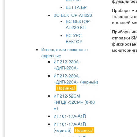
функции без
ВЕТТА-БР
Приборы мог
ВС-ВЕКТОР-АП220
телефоны по
ВС-ВЕКТОР-
станцией м
АП220 КП
Приборы ин
ВС-УРС
отправки S
ВЕКТОР
фиксирован
Извещатели пожарные
мониторинг
адресные
ИП212-220А
«ДИП-220А»
ИП212-220А
«ДИП-220А» (черный)
Новинка!
ИП212-52СМ
«ИПДЛ-52СМ» (8-80
м)
ИП101-17А-A1R
ИП101-17А-A1R
(черный)
Новинка!