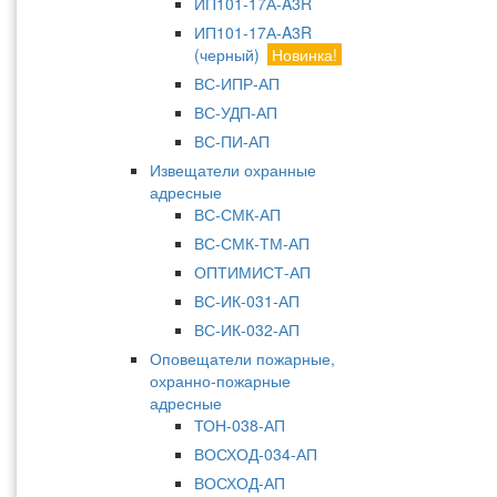
ИП101-17А-A3R
ИП101-17А-A3R
(черный)
Новинка!
ВС-ИПР-АП
ВС-УДП-АП
ВС-ПИ-АП
Извещатели охранные
адресные
ВС-СМК-АП
ВС-СМК-ТМ-АП
ОПТИМИСТ-АП
ВС-ИК-031-АП
ВС-ИК-032-АП
Оповещатели пожарные,
охранно-пожарные
адресные
ТОН-038-АП
ВОСХОД-034-АП
ВОСХОД-АП