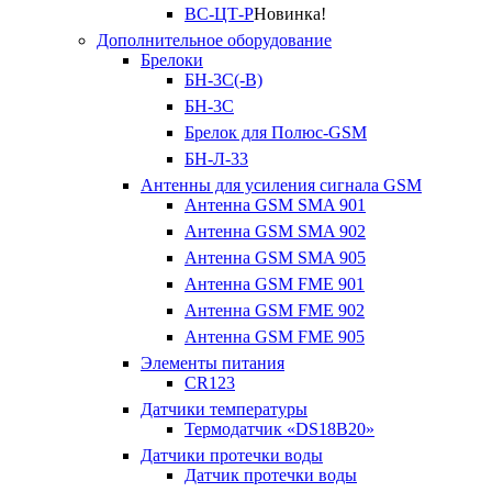
ВС-ЦТ-Р
Новинка!
Дополнительное оборудование
Брелоки
БН-3С(-В)
БН-3С
Брелок для Полюс-GSM
БН-Л-33
Антенны для усиления сигнала GSM
Антенна GSM SMA 901
Антенна GSM SMA 902
Антенна GSM SMA 905
Антенна GSM FME 901
Антенна GSM FME 902
Антенна GSM FME 905
Элементы питания
CR123
Датчики температуры
Термодатчик «DS18B20»
Датчики протечки воды
Датчик протечки воды