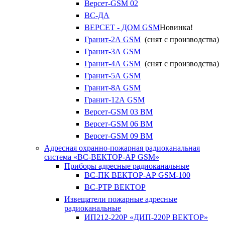
Версет-GSM 02
ВС-ДА
ВЕРСЕТ - ДОМ GSM
Новинка!
Гранит-2А GSM
(снят с производства)
Гранит-3А GSM
Гранит-4А GSM
(снят с производства)
Гранит-5А GSM
Гранит-8А GSM
Гранит-12А GSM
Версет-GSM 03 ВМ
Версет-GSM 06 ВМ
Версет-GSM 09 ВМ
Адресная охранно-пожарная радиоканальная
система «ВС-ВЕКТОР-АР GSM»
Приборы адресные радиоканальные
ВС-ПК ВЕКТОР-АР GSM-100
ВС-РТР ВЕКТОР
Извещатели пожарные адресные
радиоканальные
ИП212-220Р «ДИП-220Р ВЕКТОР»