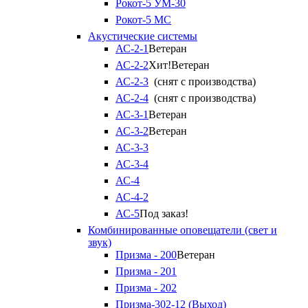
Рокот-5 УМ-30
Рокот-5 МС
Акустические системы
АС-2-1
Ветеран
АС-2-2
Хит!
Ветеран
АС-2-3
(снят с производства)
АС-2-4
(снят с производства)
АС-3-1
Ветеран
АС-3-2
Ветеран
АС-3-3
АС-3-4
АС-4
АС-4-2
АС-5
Под заказ!
Комбинированные оповещатели (свет и
звук)
Призма - 200
Ветеран
Призма - 201
Призма - 202
Призма-302-12 (Выход)