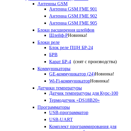
Антенны GSM
Антенна GSM FME 901
Антенна GSM FME 902
Антенна GSM FME 905
Блоки расширения шлейфов
Шлейф-Р
Новинка!
Блоки реле
Блок реле ПЦН БР-24
БРВ
Карат БР-4
(снят с производства)
Коммуникаторы
GE-коммуникатор (24)
Новинка!
Wi-Fi-коммуникатор
Новинка!
Датчики температуры
Датчик температуры для Курс-100
Термодатчик «DS18B20»
Программаторы
USB-программатор
USB-UART
Комплект программирования для