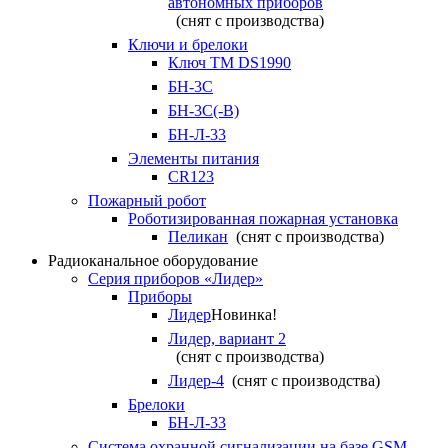
автономных приборов
(снят с производства)
Ключи и брелоки
Ключ TM DS1990
БН-3С
БН-3С(-В)
БН-Л-33
Элементы питания
CR123
Пожарный робот
Роботизированная пожарная установка
Пеликан
(снят с производства)
Радиоканальное оборудование
Серия приборов «Лидер»
Приборы
Лидер
Новинка!
Лидер, вариант 2
(снят с производства)
Лидер-4
(снят с производства)
Брелоки
БН-Л-33
Система охранной сигнализации на базе GSM