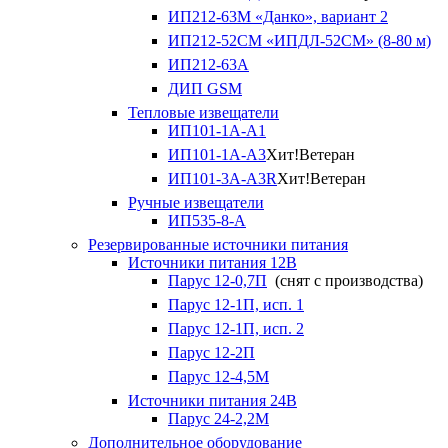
ИП212-63М «Данко», вариант 2
ИП212-52СМ «ИПДЛ-52СМ» (8-80 м)
ИП212-63А
ДИП GSM
Тепловые извещатели
ИП101-1А-А1
ИП101-1А-А3
Хит!
Ветеран
ИП101-3А-А3R
Хит!
Ветеран
Ручные извещатели
ИП535-8-А
Резервированные источники питания
Источники питания 12В
Парус 12-0,7П
(снят с производства)
Парус 12-1П, исп. 1
Парус 12-1П, исп. 2
Парус 12-2П
Парус 12-4,5М
Источники питания 24В
Парус 24-2,2М
Дополнительное оборудование