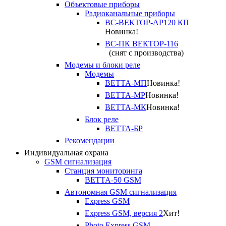
Объектовые приборы
Радиоканальные приборы
ВС-ВЕКТОР-АР120 КП
Новинка!
ВС-ПК ВЕКТОР-116
(снят с производства)
Модемы и блоки реле
Модемы
ВЕТТА-МП
Новинка!
ВЕТТА-МР
Новинка!
ВЕТТА-МК
Новинка!
Блок реле
ВЕТТА-БР
Рекомендации
Индивидуальная охрана
GSM сигнализация
Станция мониторинга
ВЕТТА-50 GSM
Автономная GSM сигнализация
Express GSM
Express GSM, версия 2
Хит!
Photo Express GSM