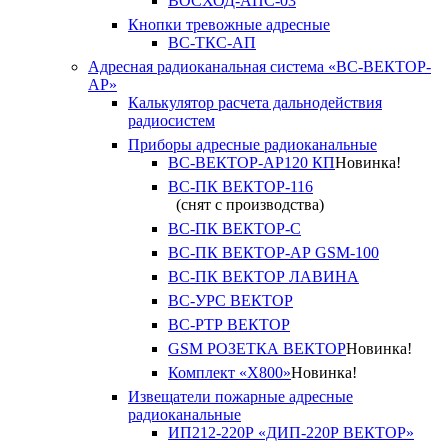
ВОСХОД-АПС-03
Кнопки тревожные адресные
ВС-ТКС-АП
Адресная радиоканальная система «ВС-ВЕКТОР-
АР»
Калькулятор расчета дальнодействия
радиосистем
Приборы адресные радиоканальные
ВС-ВЕКТОР-АР120 КП
Новинка!
ВС-ПК ВЕКТОР-116
(снят с производства)
ВС-ПК ВЕКТОР-С
ВС-ПК ВЕКТОР-АР GSM-100
ВС-ПК ВЕКТОР ЛАВИНА
ВС-УРС ВЕКТОР
ВС-РТР ВЕКТОР
GSM РОЗЕТКА ВЕКТОР
Новинка!
Комплект «X800»
Новинка!
Извещатели пожарные адресные
радиоканальные
ИП212-220Р «ДИП-220Р ВЕКТОР»