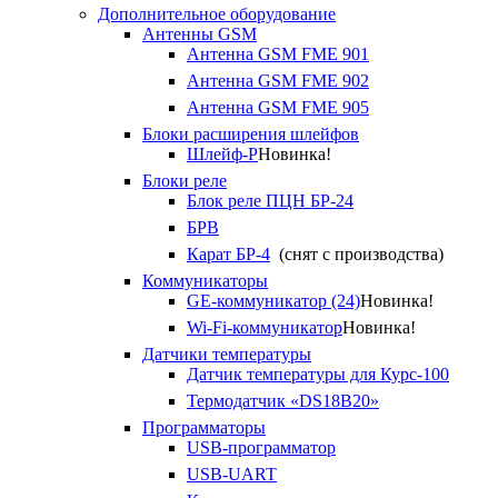
Дополнительное оборудование
Антенны GSM
Антенна GSM FME 901
Антенна GSM FME 902
Антенна GSM FME 905
Блоки расширения шлейфов
Шлейф-Р
Новинка!
Блоки реле
Блок реле ПЦН БР-24
БРВ
Карат БР-4
(снят с производства)
Коммуникаторы
GE-коммуникатор (24)
Новинка!
Wi-Fi-коммуникатор
Новинка!
Датчики температуры
Датчик температуры для Курс-100
Термодатчик «DS18B20»
Программаторы
USB-программатор
USB-UART