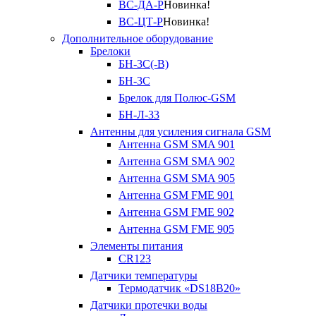
ВС-ДА-Р
Новинка!
ВС-ЦТ-Р
Новинка!
Дополнительное оборудование
Брелоки
БН-3С(-В)
БН-3С
Брелок для Полюс-GSM
БН-Л-33
Антенны для усиления сигнала GSM
Антенна GSM SMA 901
Антенна GSM SMA 902
Антенна GSM SMA 905
Антенна GSM FME 901
Антенна GSM FME 902
Антенна GSM FME 905
Элементы питания
CR123
Датчики температуры
Термодатчик «DS18B20»
Датчики протечки воды