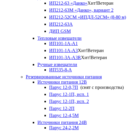
ИП212-63 «Данко»
Хит!
Ветеран
ИП212-63М «Данко», вариант 2
ИП212-52СМ «ИПДЛ-52СМ» (8-80 м)
ИП212-63А
ДИП GSM
Тепловые извещатели
ИП101-1А-А1
ИП101-1А-А3
Хит!
Ветеран
ИП101-3А-А3R
Хит!
Ветеран
Ручные извещатели
ИП535-8-А
Резервированные источники питания
Источники питания 12В
Парус 12-0,7П
(снят с производства)
Парус 12-1П, исп. 1
Парус 12-1П, исп. 2
Парус 12-2П
Парус 12-4,5М
Источники питания 24В
Парус 24-2,2М