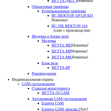
ВЕТТА-ДКП 3
Новинка!
Объектовые приборы
Радиоканальные приборы
ВС-ВЕКТОР-АР120 КП
Новинка!
ВС-ПК ВЕКТОР-116
(снят с производства)
Модемы и блоки реле
Модемы
ВЕТТА-МП
Новинка!
ВЕТТА-МР
Новинка!
ВЕТТА-МК
Новинка!
Блок реле
ВЕТТА-БР
Рекомендации
Индивидуальная охрана
GSM сигнализация
Станция мониторинга
ВЕТТА-50 GSM
Автономная GSM сигнализация
Express GSM
Express GSM, версия 2
Хит!