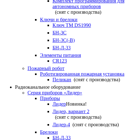
Комплект программирования для
автономных приборов
(снят с производства)
Ключи и брелоки
Ключ TM DS1990
БН-3С
БН-3С(-В)
БН-Л-33
Элементы питания
CR123
Пожарный робот
Роботизированная пожарная установка
Пеликан
(снят с производства)
Радиоканальное оборудование
Серия приборов «Лидер»
Приборы
Лидер
Новинка!
Лидер, вариант 2
(снят с производства)
Лидер-4
(снят с производства)
Брелоки
БН-Л-33