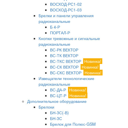
ВОСХОД-РС1-02
ВОСХОД-РС1-03
Брелки и панели управления
радиоканальные
Б 4-Р
ПОРТАЛ-Р
Кнопки тревожные и сигнальные
радиоканальные
ВС-РК ВЕКТОР
ВС-ТК ВЕКТОР
ВС-ТКС ВЕКТОР
Новинка!
ВС-СК ВЕКТОР
Новинка!
ВС-СКС ВЕКТОР
Новинка!
Извещатели технологические
радиоканальные
ВС-ДА-Р
Новинка!
ВС-ЦТ-Р
Новинка!
Дополнительное оборудование
Брелоки
БН-3С(-В)
БН-3С
Брелок для Полюс-GSM