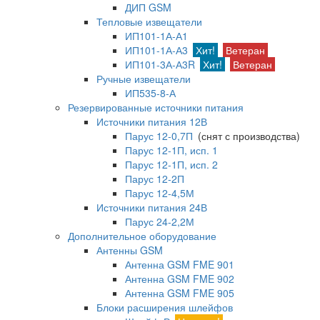
ДИП GSM
Тепловые извещатели
ИП101-1А-А1
ИП101-1А-А3
Хит!
Ветеран
ИП101-3А-А3R
Хит!
Ветеран
Ручные извещатели
ИП535-8-А
Резервированные источники питания
Источники питания 12В
Парус 12-0,7П
(снят с производства)
Парус 12-1П, исп. 1
Парус 12-1П, исп. 2
Парус 12-2П
Парус 12-4,5М
Источники питания 24В
Парус 24-2,2М
Дополнительное оборудование
Антенны GSM
Антенна GSM FME 901
Антенна GSM FME 902
Антенна GSM FME 905
Блоки расширения шлейфов