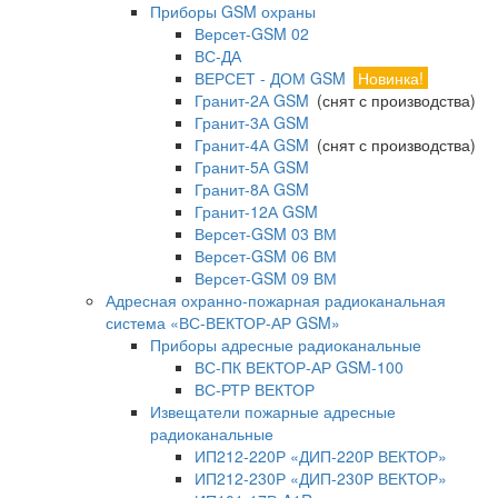
Приборы GSM охраны
Версет-GSM 02
ВС-ДА
ВЕРСЕТ - ДОМ GSM
Новинка!
Гранит-2А GSM
(снят с производства)
Гранит-3А GSM
Гранит-4А GSM
(снят с производства)
Гранит-5А GSM
Гранит-8А GSM
Гранит-12А GSM
Версет-GSM 03 ВМ
Версет-GSM 06 ВМ
Версет-GSM 09 ВМ
Адресная охранно-пожарная радиоканальная
система «ВС-ВЕКТОР-АР GSM»
Приборы адресные радиоканальные
ВС-ПК ВЕКТОР-АР GSM-100
ВС-РТР ВЕКТОР
Извещатели пожарные адресные
радиоканальные
ИП212-220Р «ДИП-220Р ВЕКТОР»
ИП212-230Р «ДИП-230Р ВЕКТОР»