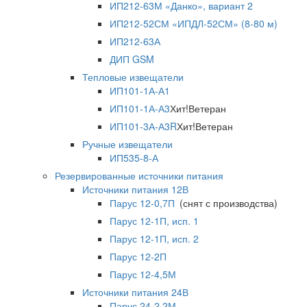
ИП212-63М «Данко», вариант 2
ИП212-52СМ «ИПДЛ-52СМ» (8-80 м)
ИП212-63А
ДИП GSM
Тепловые извещатели
ИП101-1А-А1
ИП101-1А-А3
Хит!
Ветеран
ИП101-3А-А3R
Хит!
Ветеран
Ручные извещатели
ИП535-8-А
Резервированные источники питания
Источники питания 12В
Парус 12-0,7П
(снят с производства)
Парус 12-1П, исп. 1
Парус 12-1П, исп. 2
Парус 12-2П
Парус 12-4,5М
Источники питания 24В
Парус 24-2,2М