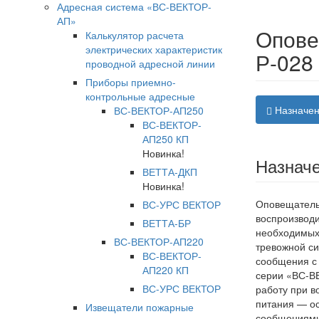
Адресная система «ВС-ВЕКТОР-
АП»
Опове
Калькулятор расчета
электрических характеристик
Р-028
проводной адресной линии
Приборы приемно-
контрольные адресные
Назначен
ВС-ВЕКТОР-АП250
ВС-ВЕКТОР-
АП250 КП
Новинка!
Назнач
ВЕТТА-ДКП
Новинка!
Оповещатель 
ВС-УРС ВЕКТОР
воспроизвод
ВЕТТА-БР
необходимых 
ВС-ВЕКТОР-АП220
тревожной си
ВС-ВЕКТОР-
сообщения с
АП220 КП
серии «ВС-В
ВС-УРС ВЕКТОР
работу при в
питания — ос
Извещатели пожарные
сообщениями