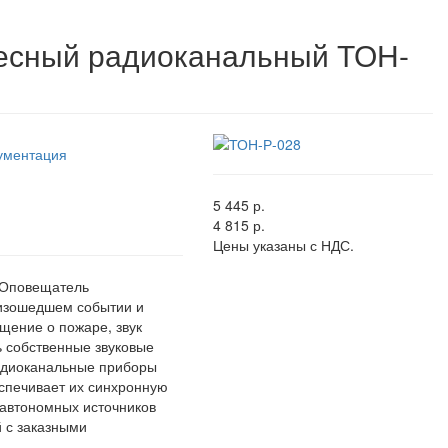
есный радиоканальный ТОН-
ументация
5 445 р.
4 815 р.
Цены указаны с НДС.
 Оповещатель
изошедшем событии и
щение о пожаре, звук
ь собственные звуковые
адиоканальные приборы
спечивает их синхронную
 автономных источников
 с заказными