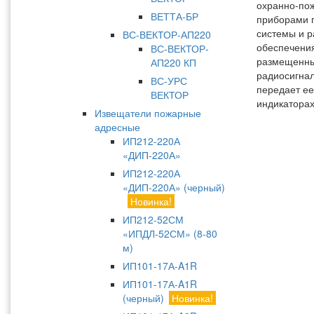
охранно-по
ВЕТТА-БР
приборами 
системы и р
ВС-ВЕКТОР-АП220
обеспечения
ВС-ВЕКТОР-
размещенным
АП220 КП
радиосигнал
ВС-УРС
передает ее
ВЕКТОР
индикаторах
Извещатели пожарные
адресные
ИП212-220А
«ДИП-220А»
ИП212-220А
«ДИП-220А» (черный)
Новинка!
ИП212-52СМ
«ИПДЛ-52СМ» (8-80
м)
ИП101-17А-A1R
ИП101-17А-A1R
(черный)
Новинка!