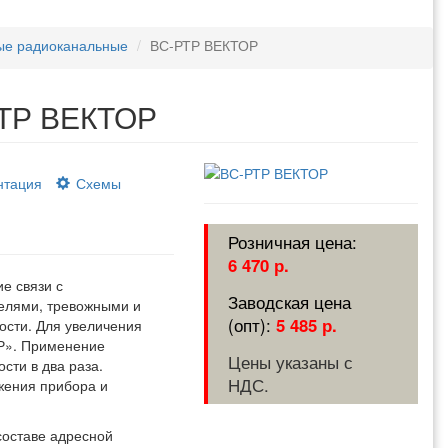
ые радиоканальные
ВС-РТР ВЕКТОР
РТР ВЕКТОР
нтация
Схемы
6 470 р.
е связи с
елями, тревожными и
5 485 р.
ости. Для увеличения
Р». Применение
Цены указаны с
сти в два раза.
НДС.
ожения прибора и
составе адресной