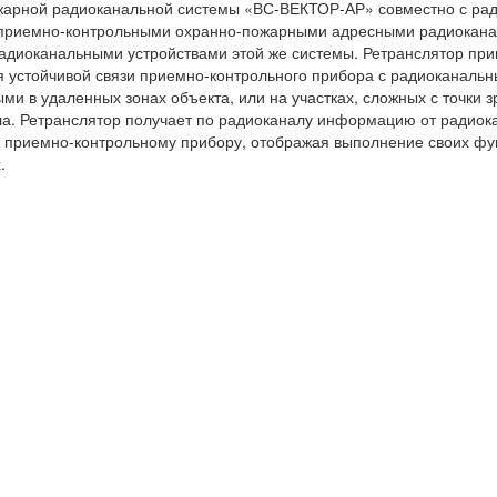
жарной радиоканальной системы «ВС-ВЕКТОР-АР» совместно с ра
приемно-контрольными охранно-пожарными адресными радиокана
адиоканальными устройствами этой же системы. Ретранслятор пр
 устойчивой связи приемно-контрольного прибора с радиоканальн
и в удаленных зонах объекта, или на участках, сложных с точки 
а. Ретранслятор получает по радиоканалу информацию от радиока
 приемно-контрольному прибору, отображая выполнение своих фу
.