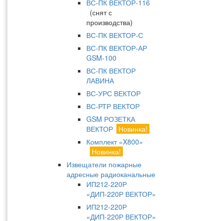
ВС-ПК ВЕКТОР-116
(снят с
производства)
ВС-ПК ВЕКТОР-С
ВС-ПК ВЕКТОР-АР
GSM-100
ВС-ПК ВЕКТОР
ЛАВИНА
ВС-УРС ВЕКТОР
ВС-РТР ВЕКТОР
GSM РОЗЕТКА
ВЕКТОР
Новинка!
Комплект «X800»
Новинка!
Извещатели пожарные
адресные радиоканальные
ИП212-220Р
«ДИП-220Р ВЕКТОР»
ИП212-220Р
«ДИП-220Р ВЕКТОР»