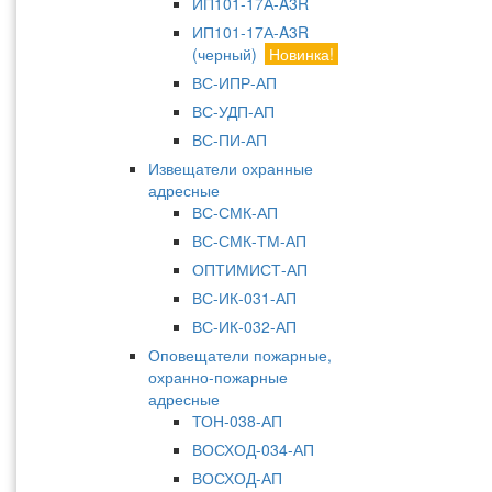
ИП101-17А-A3R
ИП101-17А-A3R
(черный)
Новинка!
ВС-ИПР-АП
ВС-УДП-АП
ВС-ПИ-АП
Извещатели охранные
адресные
ВС-СМК-АП
ВС-СМК-ТМ-АП
ОПТИМИСТ-АП
ВС-ИК-031-АП
ВС-ИК-032-АП
Оповещатели пожарные,
охранно-пожарные
адресные
ТОН-038-АП
ВОСХОД-034-АП
ВОСХОД-АП