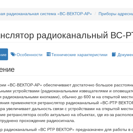
ная радиоканальная система «ВС-ВЕКТОР-АР»
Приборы адресн
анслятор радиоканальный ВС-
ние
Особенности
Технические характеристики
Докуме
ение
рии «ВС-ВЕКТОР-АР» обеспечивают достаточно большое расстояни
ьными устройствами (радиоканальными извещателями и оповещат
 радиоканальными кнопками), обычно до 600 м на открытой местн
тояния применяется ретранслятор радиоканальный «ВС-РТР ВЕКТО
ра увеличивает дальность связи с устройствами на открытой местно
ие ретранслятора особо актуально на объектах, где из-за распол
атруднено прохождение радиосигнала.
ор радиоканальный «ВС РТР ВЕКТОР» предназначен для работы в 