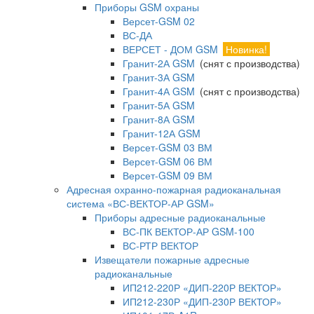
Приборы GSM охраны
Версет-GSM 02
ВС-ДА
ВЕРСЕТ - ДОМ GSM
Новинка!
Гранит-2А GSM
(снят с производства)
Гранит-3А GSM
Гранит-4А GSM
(снят с производства)
Гранит-5А GSM
Гранит-8А GSM
Гранит-12А GSM
Версет-GSM 03 ВМ
Версет-GSM 06 ВМ
Версет-GSM 09 ВМ
Адресная охранно-пожарная радиоканальная
система «ВС-ВЕКТОР-АР GSM»
Приборы адресные радиоканальные
ВС-ПК ВЕКТОР-АР GSM-100
ВС-РТР ВЕКТОР
Извещатели пожарные адресные
радиоканальные
ИП212-220Р «ДИП-220Р ВЕКТОР»
ИП212-230Р «ДИП-230Р ВЕКТОР»