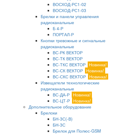
ВОСХОД-РС1-02
ВОСХОД-РС1-03
Брелки и панели управления
радиоканальные
Б 4-Р
ПОРТАЛ-Р
Кнопки тревожные и сигнальные
радиоканальные
ВС-РК ВЕКТОР
ВС-ТК ВЕКТОР
ВС-ТКС ВЕКТОР
Новинка!
ВС-СК ВЕКТОР
Новинка!
ВС-СКС ВЕКТОР
Новинка!
Извещатели технологические
радиоканальные
ВС-ДА-Р
Новинка!
ВС-ЦТ-Р
Новинка!
Дополнительное оборудование
Брелоки
БН-3С(-В)
БН-3С
Брелок для Полюс-GSM