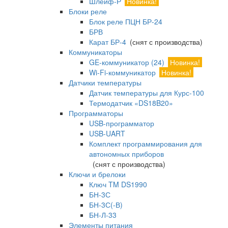
Шлейф-Р
Новинка!
Блоки реле
Блок реле ПЦН БР-24
БРВ
Карат БР-4
(снят с производства)
Коммуникаторы
GE-коммуникатор (24)
Новинка!
Wi-Fi-коммуникатор
Новинка!
Датчики температуры
Датчик температуры для Курс-100
Термодатчик «DS18B20»
Программаторы
USB-программатор
USB-UART
Комплект программирования для
автономных приборов
(снят с производства)
Ключи и брелоки
Ключ TM DS1990
БН-3С
БН-3С(-В)
БН-Л-33
Элементы питания