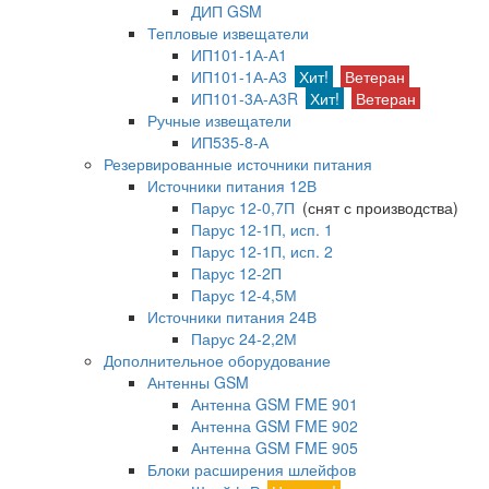
ДИП GSM
Тепловые извещатели
ИП101-1А-А1
ИП101-1А-А3
Хит!
Ветеран
ИП101-3А-А3R
Хит!
Ветеран
Ручные извещатели
ИП535-8-А
Резервированные источники питания
Источники питания 12В
Парус 12-0,7П
(снят с производства)
Парус 12-1П, исп. 1
Парус 12-1П, исп. 2
Парус 12-2П
Парус 12-4,5М
Источники питания 24В
Парус 24-2,2М
Дополнительное оборудование
Антенны GSM
Антенна GSM FME 901
Антенна GSM FME 902
Антенна GSM FME 905
Блоки расширения шлейфов