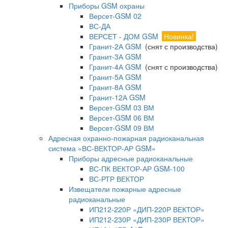
Приборы GSM охраны
Версет-GSM 02
ВС-ДА
ВЕРСЕТ - ДОМ GSM
Новинка!
Гранит-2А GSM
(снят с производства)
Гранит-3А GSM
Гранит-4А GSM
(снят с производства)
Гранит-5А GSM
Гранит-8А GSM
Гранит-12А GSM
Версет-GSM 03 ВМ
Версет-GSM 06 ВМ
Версет-GSM 09 ВМ
Адресная охранно-пожарная радиоканальная
система «ВС-ВЕКТОР-АР GSM»
Приборы адресные радиоканальные
ВС-ПК ВЕКТОР-АР GSM-100
ВС-РТР ВЕКТОР
Извещатели пожарные адресные
радиоканальные
ИП212-220Р «ДИП-220Р ВЕКТОР»
ИП212-230Р «ДИП-230Р ВЕКТОР»