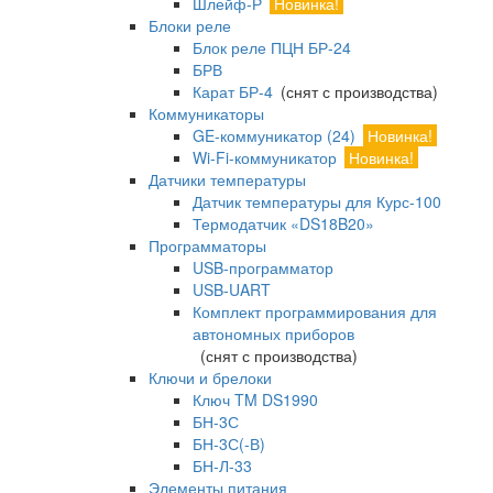
Шлейф-Р
Новинка!
Блоки реле
Блок реле ПЦН БР-24
БРВ
Карат БР-4
(снят с производства)
Коммуникаторы
GE-коммуникатор (24)
Новинка!
Wi-Fi-коммуникатор
Новинка!
Датчики температуры
Датчик температуры для Курс-100
Термодатчик «DS18B20»
Программаторы
USB-программатор
USB-UART
Комплект программирования для
автономных приборов
(снят с производства)
Ключи и брелоки
Ключ TM DS1990
БН-3С
БН-3С(-В)
БН-Л-33
Элементы питания