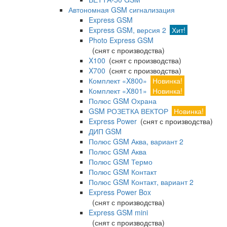
Автономная GSM сигнализация
Express GSM
Express GSM, версия 2
Хит!
Photo Express GSM
(снят с производства)
X100
(снят с производства)
X700
(снят с производства)
Комплект «X800»
Новинка!
Комплект «X801»
Новинка!
Полюс GSM Охрана
GSM РОЗЕТКА ВЕКТОР
Новинка!
Express Power
(снят с производства)
ДИП GSM
Полюс GSM Аква, вариант 2
Полюс GSM Аква
Полюс GSM Термо
Полюс GSM Контакт
Полюс GSM Контакт, вариант 2
Express Power Box
(снят с производства)
Express GSM mini
(снят с производства)