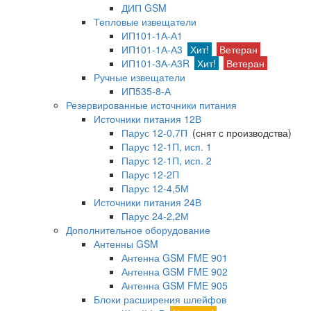
ДИП GSM
Тепловые извещатели
ИП101-1А-А1
ИП101-1А-А3
Хит!
Ветеран
ИП101-3А-А3R
Хит!
Ветеран
Ручные извещатели
ИП535-8-А
Резервированные источники питания
Источники питания 12В
Парус 12-0,7П
(снят с производства)
Парус 12-1П, исп. 1
Парус 12-1П, исп. 2
Парус 12-2П
Парус 12-4,5М
Источники питания 24В
Парус 24-2,2М
Дополнительное оборудование
Антенны GSM
Антенна GSM FME 901
Антенна GSM FME 902
Антенна GSM FME 905
Блоки расширения шлейфов