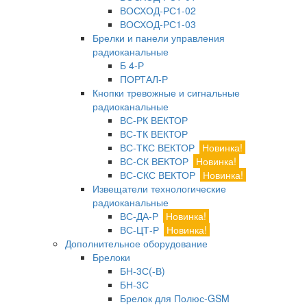
ВОСХОД-РС1-02
ВОСХОД-РС1-03
Брелки и панели управления
радиоканальные
Б 4-Р
ПОРТАЛ-Р
Кнопки тревожные и сигнальные
радиоканальные
ВС-РК ВЕКТОР
ВС-ТК ВЕКТОР
ВС-ТКС ВЕКТОР
Новинка!
ВС-СК ВЕКТОР
Новинка!
ВС-СКС ВЕКТОР
Новинка!
Извещатели технологические
радиоканальные
ВС-ДА-Р
Новинка!
ВС-ЦТ-Р
Новинка!
Дополнительное оборудование
Брелоки
БН-3С(-В)
БН-3С
Брелок для Полюс-GSM