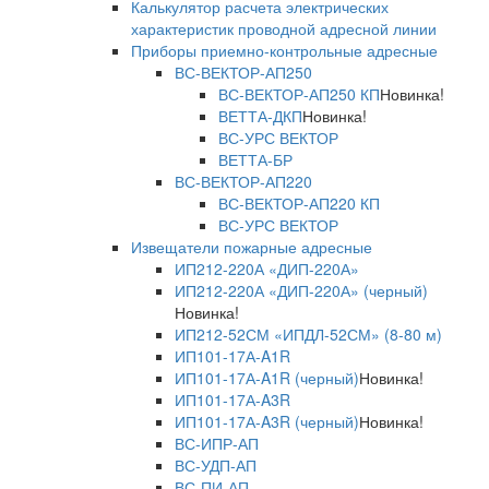
Калькулятор расчета электрических
характеристик проводной адресной линии
Приборы приемно-контрольные адресные
ВС-ВЕКТОР-АП250
ВС-ВЕКТОР-АП250 КП
Новинка!
ВЕТТА-ДКП
Новинка!
ВС-УРС ВЕКТОР
ВЕТТА-БР
ВС-ВЕКТОР-АП220
ВС-ВЕКТОР-АП220 КП
ВС-УРС ВЕКТОР
Извещатели пожарные адресные
ИП212-220А «ДИП-220А»
ИП212-220А «ДИП-220А» (черный)
Новинка!
ИП212-52СМ «ИПДЛ-52СМ» (8-80 м)
ИП101-17А-A1R
ИП101-17А-A1R (черный)
Новинка!
ИП101-17А-A3R
ИП101-17А-A3R (черный)
Новинка!
ВС-ИПР-АП
ВС-УДП-АП
ВС-ПИ-АП