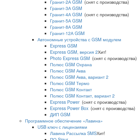
Гранит-2А GSM
(снят с производства)
Гранит-3А GSM
Гранит-4А GSM
(снят с производства)
Гранит-5А GSM
Гранит-8А GSM
Гранит-12А GSM
Автономные устройства с GSM модулем
Express GSM
Express GSM, версия 2
Хит!
Photo Express GSM
(снят с производства)
Полюс GSM Охрана
Полюс GSM Аква
Полюс GSM Аква, вариант 2
Полюс GSM Термо
Полюс GSM Контакт
Полюс GSM Контакт, вариант 2
Express Power
(снят с производства)
Express Power Box
(снят с производства)
ДИП GSM
Программное обеспечение «Лавина»
USB ключ с лицензиями
Лавина Рассылка SMS
Хит!
ПО Sigur