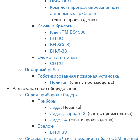
USB-UART
Комплект программирования для
автономных приборов
(снят с производства)
Ключи и брелоки
Ключ TM DS1990
БН-3С
БН-3С(-В)
БН-Л-33
Элементы питания
CR123
Пожарный робот
Роботизированная пожарная установка
Пеликан
(снят с производства)
Радиоканальное оборудование
Серия приборов «Лидер»
Приборы
Лидер
Новинка!
Лидер, вариант 2
(снят с производства)
Лидер-4
(снят с производства)
Брелоки
БН-Л-33
Система охранной сигнализации на базе GSM розетки