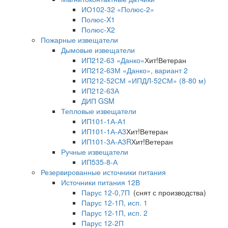
ИО102-32 «Полюс-2»
Полюс-X1
Полюс-X2
Пожарные извещатели
Дымовые извещатели
ИП212-63 «Данко»
Хит!
Ветеран
ИП212-63М «Данко», вариант 2
ИП212-52СМ «ИПДЛ-52СМ» (8-80 м)
ИП212-63А
ДИП GSM
Тепловые извещатели
ИП101-1А-А1
ИП101-1А-А3
Хит!
Ветеран
ИП101-3А-А3R
Хит!
Ветеран
Ручные извещатели
ИП535-8-А
Резервированные источники питания
Источники питания 12В
Парус 12-0,7П
(снят с производства)
Парус 12-1П, исп. 1
Парус 12-1П, исп. 2
Парус 12-2П