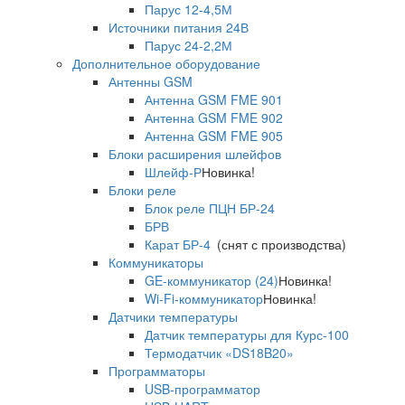
Парус 12-4,5М
Источники питания 24В
Парус 24-2,2М
Дополнительное оборудование
Антенны GSM
Антенна GSM FME 901
Антенна GSM FME 902
Антенна GSM FME 905
Блоки расширения шлейфов
Шлейф-Р
Новинка!
Блоки реле
Блок реле ПЦН БР-24
БРВ
Карат БР-4
(снят с производства)
Коммуникаторы
GE-коммуникатор (24)
Новинка!
Wi-Fi-коммуникатор
Новинка!
Датчики температуры
Датчик температуры для Курс-100
Термодатчик «DS18B20»
Программаторы
USB-программатор