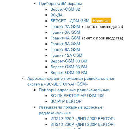
Приборы GSM охраны
Версет-GSM 02
ВС-ДА
ВЕРСЕТ - ДОМ GSM
Новинка!
Гранит-2А GSM
(снят с производства)
Гранит-3А GSM
Гранит-4А GSM
(снят с производства)
Гранит-5А GSM
Гранит-8А GSM
Гранит-12А GSM
Версет-GSM 03 ВМ
Версет-GSM 06 ВМ
Версет-GSM 09 ВМ
Адресная охранно-пожарная радиоканальная
система «ВС-ВЕКТОР-АР GSM»
Приборы адресные радиоканальные
ВС-ПК ВЕКТОР-АР GSM-100
ВС-РТР ВЕКТОР
Извещатели пожарные адресные
радиоканальные
ИП212-220Р «ДИП-220Р ВЕКТОР»
ИП212-230Р «ДИП-230Р ВЕКТОР»