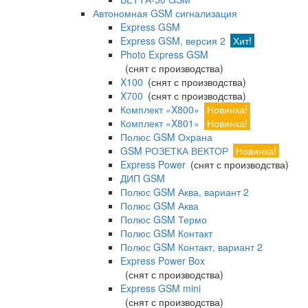
Автономная GSM сигнализация
Express GSM
Express GSM, версия 2
Хит!
Photo Express GSM
(снят с производства)
X100
(снят с производства)
X700
(снят с производства)
Комплект «X800»
Новинка!
Комплект «X801»
Новинка!
Полюс GSM Охрана
GSM РОЗЕТКА ВЕКТОР
Новинка!
Express Power
(снят с производства)
ДИП GSM
Полюс GSM Аква, вариант 2
Полюс GSM Аква
Полюс GSM Термо
Полюс GSM Контакт
Полюс GSM Контакт, вариант 2
Express Power Box
(снят с производства)
Express GSM mini
(снят с производства)