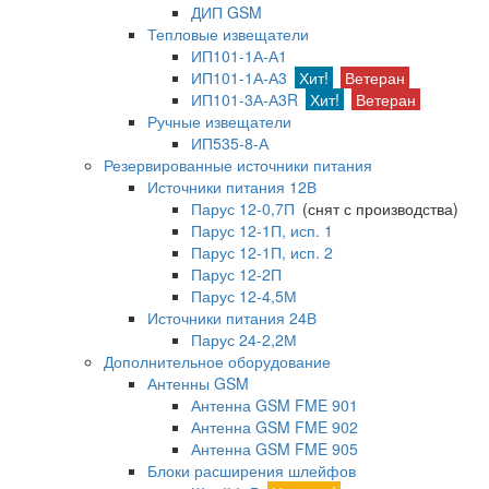
ДИП GSM
Тепловые извещатели
ИП101-1А-А1
ИП101-1А-А3
Хит!
Ветеран
ИП101-3А-А3R
Хит!
Ветеран
Ручные извещатели
ИП535-8-А
Резервированные источники питания
Источники питания 12В
Парус 12-0,7П
(снят с производства)
Парус 12-1П, исп. 1
Парус 12-1П, исп. 2
Парус 12-2П
Парус 12-4,5М
Источники питания 24В
Парус 24-2,2М
Дополнительное оборудование
Антенны GSM
Антенна GSM FME 901
Антенна GSM FME 902
Антенна GSM FME 905
Блоки расширения шлейфов