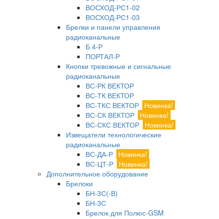
ВОСХОД-РС1-02
ВОСХОД-РС1-03
Брелки и панели управления
радиоканальные
Б 4-Р
ПОРТАЛ-Р
Кнопки тревожные и сигнальные
радиоканальные
ВС-РК ВЕКТОР
ВС-ТК ВЕКТОР
ВС-ТКС ВЕКТОР
Новинка!
ВС-СК ВЕКТОР
Новинка!
ВС-СКС ВЕКТОР
Новинка!
Извещатели технологические
радиоканальные
ВС-ДА-Р
Новинка!
ВС-ЦТ-Р
Новинка!
Дополнительное оборудование
Брелоки
БН-3С(-В)
БН-3С
Брелок для Полюс-GSM