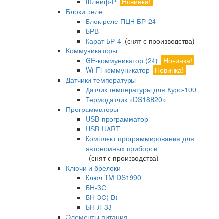
Шлейф-Р
Новинка!
Блоки реле
Блок реле ПЦН БР-24
БРВ
Карат БР-4
(снят с производства)
Коммуникаторы
GE-коммуникатор (24)
Новинка!
Wi-Fi-коммуникатор
Новинка!
Датчики температуры
Датчик температуры для Курс-100
Термодатчик «DS18B20»
Программаторы
USB-программатор
USB-UART
Комплект программирования для
автономных приборов
(снят с производства)
Ключи и брелоки
Ключ TM DS1990
БН-3С
БН-3С(-В)
БН-Л-33
Элементы питания