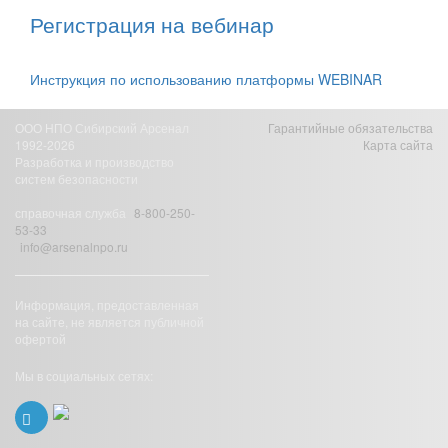
Регистрация на вебинар
Инструкция по использованию платформы WEBINAR
ООО НПО Сибирский Арсенал
Гарантийные обязательства
1992-2026
Карта сайта
Разработка и производство
систем безопасности
справочная служба
8-800-250-
53-33
info@arsenalnpo.ru
Информация, предоставленная
на сайте, не является публичной
офертой
Мы в социальных сетях: