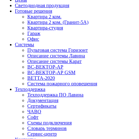
Светодиодная продукция
Готовые решения
Квартира 2 ком.
Квартира 2 ком. (Гранит-5А)
Квартира-студия
Гараж
Офис
Системы
Пультовая система Горизонт
Описание системы Лавина
Описание системы Карат
ВС-ВЕКТОР-АР
ВС-ВЕКТОР-АР GSM
ВЕТТА-2020
Система пожарного оповещения
Техподдержка
Техподдержка ПО Лавина
Документация
Сертификаты
ЧАВО
Софт
Схемы подключения
Словарь терминов
Сервис-центр