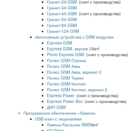
Гранит-2А GSM
(снят с производства)
Гранит-3А GSM
Гранит-4А GSM
(снят с производства)
Гранит-5А GSM
Гранит-8А GSM
Гранит-12А GSM
Автономные устройства с GSM модулем
Express GSM
Express GSM, версия 2
Хит!
Photo Express GSM
(снят с производства)
Полюс GSM Охрана
Полюс GSM Аква
Полюс GSM Аква, вариант 2
Полюс GSM Термо
Полюс GSM Контакт
Полюс GSM Контакт, вариант 2
Express Power
(снят с производства)
Express Power Box
(снят с производства)
ДИП GSM
Программное обеспечение «Лавина»
USB ключ с лицензиями
Лавина Рассылка SMS
Хит!
ПО Sigur