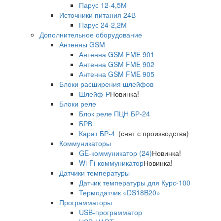
Парус 12-4,5М
Источники питания 24В
Парус 24-2,2М
Дополнительное оборудование
Антенны GSM
Антенна GSM FME 901
Антенна GSM FME 902
Антенна GSM FME 905
Блоки расширения шлейфов
Шлейф-Р
Новинка!
Блоки реле
Блок реле ПЦН БР-24
БРВ
Карат БР-4
(снят с производства)
Коммуникаторы
GE-коммуникатор (24)
Новинка!
Wi-Fi-коммуникатор
Новинка!
Датчики температуры
Датчик температуры для Курс-100
Термодатчик «DS18B20»
Программаторы
USB-программатор