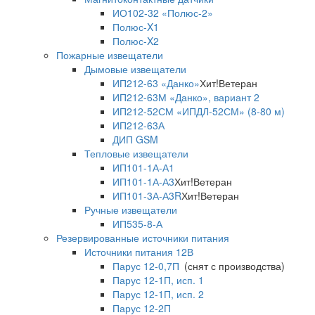
ИО102-32 «Полюс-2»
Полюс-X1
Полюс-X2
Пожарные извещатели
Дымовые извещатели
ИП212-63 «Данко»
Хит!
Ветеран
ИП212-63М «Данко», вариант 2
ИП212-52СМ «ИПДЛ-52СМ» (8-80 м)
ИП212-63А
ДИП GSM
Тепловые извещатели
ИП101-1А-А1
ИП101-1А-А3
Хит!
Ветеран
ИП101-3А-А3R
Хит!
Ветеран
Ручные извещатели
ИП535-8-А
Резервированные источники питания
Источники питания 12В
Парус 12-0,7П
(снят с производства)
Парус 12-1П, исп. 1
Парус 12-1П, исп. 2
Парус 12-2П