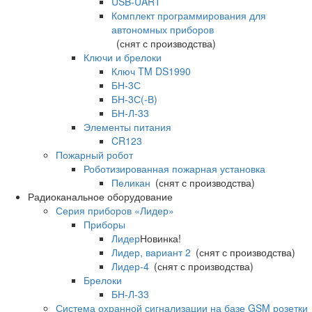
USB-UART
Комплект программирования для
автономных приборов
(снят с производства)
Ключи и брелоки
Ключ TM DS1990
БН-3С
БН-3С(-В)
БН-Л-33
Элементы питания
CR123
Пожарный робот
Роботизированная пожарная установка
Пеликан
(снят с производства)
Радиоканальное оборудование
Серия приборов «Лидер»
Приборы
Лидер
Новинка!
Лидер, вариант 2
(снят с производства)
Лидер-4
(снят с производства)
Брелоки
БН-Л-33
Система охранной сигнализации на базе GSM розетки