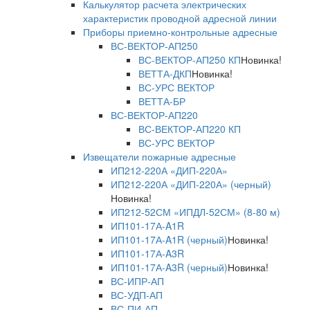
Калькулятор расчета электрических
характеристик проводной адресной линии
Приборы приемно-контрольные адресные
ВС-ВЕКТОР-АП250
ВС-ВЕКТОР-АП250 КП
Новинка!
ВЕТТА-ДКП
Новинка!
ВС-УРС ВЕКТОР
ВЕТТА-БР
ВС-ВЕКТОР-АП220
ВС-ВЕКТОР-АП220 КП
ВС-УРС ВЕКТОР
Извещатели пожарные адресные
ИП212-220А «ДИП-220А»
ИП212-220А «ДИП-220А» (черный)
Новинка!
ИП212-52СМ «ИПДЛ-52СМ» (8-80 м)
ИП101-17А-A1R
ИП101-17А-A1R (черный)
Новинка!
ИП101-17А-A3R
ИП101-17А-A3R (черный)
Новинка!
ВС-ИПР-АП
ВС-УДП-АП
ВС-ПИ-АП