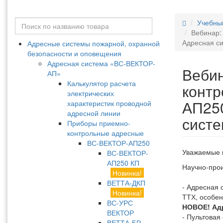
Учебны
Вебинар:
Адресная с
Адресные системы пожарной, охранной
безопасности и оповещения
Адресная система «ВС-ВЕКТОР-
Вебин
АП»
Калькулятор расчета
конт
электрических
АП250
характеристик проводной
адресной линии
систе
Приборы приемно-
контрольные адресные
ВС-ВЕКТОР-АП250
Уважаемые 
ВС-ВЕКТОР-
АП250 КП
Научно-прои
Новинка!
ВЕТТА-ДКП
- Адресная
Новинка!
ТТХ, особен
ВС-УРС
НОВОЕ! Ад
ВЕКТОР
- Пультовая
ВЕТТА-БР