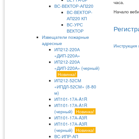
часа.
ВС-ВЕКТОР-АП220
Начало веби
ВС-ВЕКТОР-
АП220 КП
ВС-УРС
Регистр
ВЕКТОР
Извещатели пожарные
адресные
Инструкция
ИП212-220А
«ДИП-220А»
ИП212-220А
«ДИП-220А» (черный)
Новинка!
ИП212-52СМ
«ИПДЛ-52СМ» (8-80
м)
ИП101-17А-A1R
ИП101-17А-A1R
(черный)
Новинка!
ИП101-17А-A3R
ИП101-17А-A3R
(черный)
Новинка!
ВС-ИПР-АП