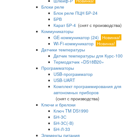
Шлейф-Р
Новинка!
Блоки реле
Блок реле ПЦН БР-24
БРВ
Карат БР-4
(снят с производства)
Коммуникаторы
GE-коммуникатор (24)
Новинка!
Wi-Fi-коммуникатор
Новинка!
Датчики температуры
Датчик температуры для Курс-100
Термодатчик «DS18B20»
Программаторы
USB-программатор
USB-UART
Комплект программирования для
автономных приборов
(снят с производства)
Ключи и брелоки
Ключ TM DS1990
БН-3С
БН-3С(-В)
БН-Л-33
Элементы питания