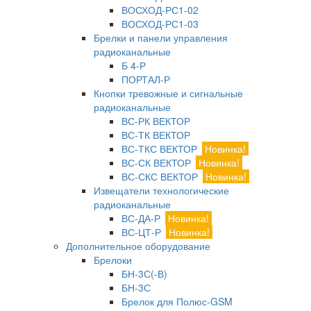
ВОСХОД-РС1-02
ВОСХОД-РС1-03
Брелки и панели управления
радиоканальные
Б 4-Р
ПОРТАЛ-Р
Кнопки тревожные и сигнальные
радиоканальные
ВС-РК ВЕКТОР
ВС-ТК ВЕКТОР
ВС-ТКС ВЕКТОР
Новинка!
ВС-СК ВЕКТОР
Новинка!
ВС-СКС ВЕКТОР
Новинка!
Извещатели технологические
радиоканальные
ВС-ДА-Р
Новинка!
ВС-ЦТ-Р
Новинка!
Дополнительное оборудование
Брелоки
БН-3С(-В)
БН-3С
Брелок для Полюс-GSM