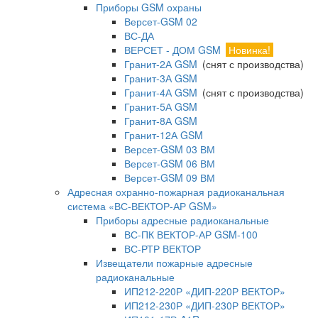
Приборы GSM охраны
Версет-GSM 02
ВС-ДА
ВЕРСЕТ - ДОМ GSM
Новинка!
Гранит-2А GSM
(снят с производства)
Гранит-3А GSM
Гранит-4А GSM
(снят с производства)
Гранит-5А GSM
Гранит-8А GSM
Гранит-12А GSM
Версет-GSM 03 ВМ
Версет-GSM 06 ВМ
Версет-GSM 09 ВМ
Адресная охранно-пожарная радиоканальная
система «ВС-ВЕКТОР-АР GSM»
Приборы адресные радиоканальные
ВС-ПК ВЕКТОР-АР GSM-100
ВС-РТР ВЕКТОР
Извещатели пожарные адресные
радиоканальные
ИП212-220Р «ДИП-220Р ВЕКТОР»
ИП212-230Р «ДИП-230Р ВЕКТОР»