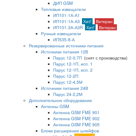
ДИП GSM
Тепловые извещатели
ИП101-1А-А1
ИП101-1А-А3
Хит!
Ветеран
ИП101-3А-А3R
Хит!
Ветеран
Ручные извещатели
ИП535-8-А
Резервированные источники питания
Источники питания 12В
Парус 12-0,7П
(снят с производства)
Парус 12-1П, исп. 1
Парус 12-1П, исп. 2
Парус 12-2П
Парус 12-4,5М
Источники питания 24В
Парус 24-2,2М
Дополнительное оборудование
Антенны GSM
Антенна GSM FME 901
Антенна GSM FME 902
Антенна GSM FME 905
Блоки расширения шлейфов