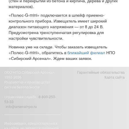
(стен и перекрытий из бетона и кирпича, дерева и других
материалов).
«Полюс-G-mini» подключается в шлейф приемно-
контрольного прибора. Извещатель имеет широкий
диапазон питающего напряжения — от 8 до 24 В.
Предусмотрена трехступенчатая регулировка для
настройки чувствительности.
Новинка уже на складе. Чтобы заказать извещатель
«Полюс-G-mini», обратитесь в
ближайший филиал
НПО
«Сибирский Арсенал». Ждем ваших заявок.
ООО НПО Сибирский Арсенал
Гарантийные обязательства
1992-2026
Карта сайта
Разработка и производство
систем безопасности
справочная служба
8-800-250-
53-33
info@arsenalnpo.ru
Информация, предоставленная
на сайте, не является публичной