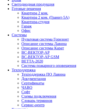
Светодиодная продукция
Готовые решения
Квартира 2 ком.
Квартира 2 ком. (Гранит-5А)
Квартира-студия
Гараж
Офис
Системы
Пультовая система Горизонт
Описание системы Лавина
Описание системы Карат
ВС-ВЕКТОР-АР
ВС-ВЕКТОР-АР GSM
ВЕТТА-2020
Система пожарного оповещения
Техподдержка
Техподдержка ПО Лавина
Документация
Сертификаты
ЧАВО
Софт
Схемы подключения
Словарь терминов
Сервис-центр