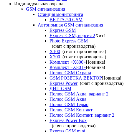
Индивидуальная охрана
GSM сигнализация
Станция мониторинга
ВЕТТА-50 GSM
Автономная GSM сигнализация
Express GSM
Express GSM, версия 2
Хит!
Photo Express GSM
(снят с производства)
X100
(снят с производства)
X700
(снят с производства)
Комплект «X800»
Новинка!
Комплект «X801»
Новинка!
Полюс GSM Охрана
GSM РОЗЕТКА ВЕКТОР
Новинка!
Express Power
(снят с производства)
ДИП GSM
Полюс GSM Аква, вариант 2
Полюс GSM Аква
Полюс GSM Термо
Полюс GSM Контакт
Полюс GSM Контакт, вариант 2
Express Power Box
(снят с производства)
Express GSM mini