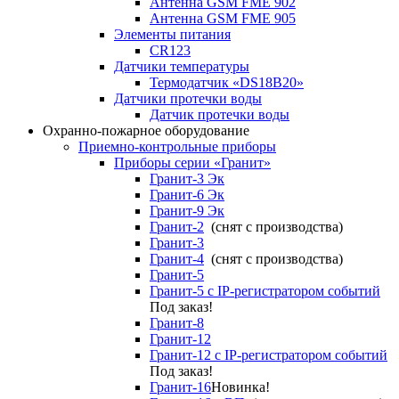
Антенна GSM FME 902
Антенна GSM FME 905
Элементы питания
CR123
Датчики температуры
Термодатчик «DS18B20»
Датчики протечки воды
Датчик протечки воды
Охранно-пожарное оборудование
Приемно-контрольные приборы
Приборы серии «Гранит»
Гранит-3 Эк
Гранит-6 Эк
Гранит-9 Эк
Гранит-2
(снят с производства)
Гранит-3
Гранит-4
(снят с производства)
Гранит-5
Гранит-5 с IP-регистратором событий
Под заказ!
Гранит-8
Гранит-12
Гранит-12 с IP-регистратором событий
Под заказ!
Гранит-16
Новинка!