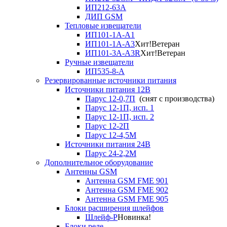
ИП212-63А
ДИП GSM
Тепловые извещатели
ИП101-1А-А1
ИП101-1А-А3
Хит!
Ветеран
ИП101-3А-А3R
Хит!
Ветеран
Ручные извещатели
ИП535-8-А
Резервированные источники питания
Источники питания 12В
Парус 12-0,7П
(снят с производства)
Парус 12-1П, исп. 1
Парус 12-1П, исп. 2
Парус 12-2П
Парус 12-4,5М
Источники питания 24В
Парус 24-2,2М
Дополнительное оборудование
Антенны GSM
Антенна GSM FME 901
Антенна GSM FME 902
Антенна GSM FME 905
Блоки расширения шлейфов
Шлейф-Р
Новинка!
Блоки реле