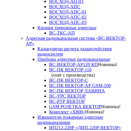
ВОСХОД-АП-03
ВОСХОД-АПС
ВОСХОД-АПС-01
ВОСХОД-АПС-02
ВОСХОД-АПС-03
Кнопки тревожные адресные
ВС-ТКС-АП
Адресная радиоканальная система «ВС-ВЕКТОР-
АР»
Калькулятор расчета дальнодействия
радиосистем
Приборы адресные радиоканальные
ВС-ВЕКТОР-АР120 КП
Новинка!
ВС-ПК ВЕКТОР-116
(снят с производства)
ВС-ПК ВЕКТОР-С
ВС-ПК ВЕКТОР-АР GSM-100
ВС-ПК ВЕКТОР ЛАВИНА
ВС-УРС ВЕКТОР
ВС-РТР ВЕКТОР
GSM РОЗЕТКА ВЕКТОР
Новинка!
Комплект «X800»
Новинка!
Извещатели пожарные адресные
радиоканальные
ИП212-220Р «ДИП-220Р ВЕКТОР»