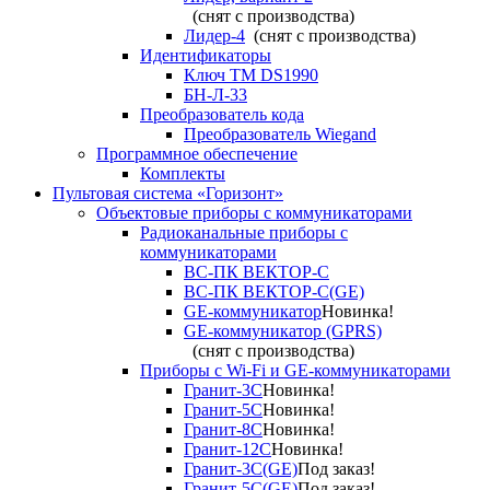
(снят с производства)
Лидер-4
(снят с производства)
Идентификаторы
Ключ TM DS1990
БН-Л-33
Преобразователь кода
Преобразователь Wiegand
Программное обеспечение
Комплекты
Пультовая система «Горизонт»
Объектовые приборы с коммуникаторами
Радиоканальные приборы с
коммуникаторами
ВС-ПК ВЕКТОР-С
ВС-ПК ВЕКТОР-С(GE)
GE-коммуникатор
Новинка!
GE-коммуникатор (GPRS)
(снят с производства)
Приборы с Wi-Fi и GE-коммуникаторами
Гранит-3С
Новинка!
Гранит-5С
Новинка!
Гранит-8С
Новинка!
Гранит-12С
Новинка!
Гранит-3С(GE)
Под заказ!
Гранит-5С(GE)
Под заказ!