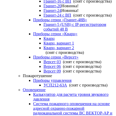
Гранит-16 с ВП
(снят с производства)
Гранит-20
Новинка!
Гранит-24
Новинка!
Гранит-24 с ВП
(снят с производства)
Приборы серии «Гранит-48В»
Гранит-5 (USB) c IP-регистратором
событий 48 В
Приборы серии «Кварц»
Кварц
Кварц, вариант 1
Кварц, вариант 2
(снят с производства)
Приборы серии «Версет»
Версет 03
(снят с производства)
Версет 06
(снят с производства)
Версет 09
(снят с производства)
Пожаротушение
Приборы управления
УСП212-63А
(снят с производства)
Оповещение
Калькулятор для расчета уровня звукового
давления
Система пожарного оповещения на основе
адресной охранно-пожарной
радиоканальной системы ВС ВЕКТОР-АР и