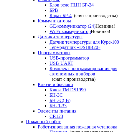
Блок реле ПЦН БР-24
БРВ
Карат БР-4
(снят с производства)
Коммуникаторы
GE-коммуникатор (24)
Новинка!
Wi-Fi-коммуникатор
Новинка!
Датчики температуры
Датчик температуры для Курс-100
Термодатчик «DS18B20»
Программаторы
USB-программатор
USB-UART
Комплект программирования для
автономных приборов
(снят с производства)
Ключи и брелоки
Ключ TM DS1990
БН-3С
БН-3С(-В)
БН-Л-33
Элементы питания
CR123
Пожарный робот
Роботизированная пожарная установка