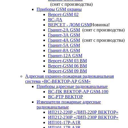
(снят с производства)
Приборы GSM охраны
Версет-GSM 02
ВС-ДА
ВЕРСЕТ - ДОМ GSM
Новинка!
Гранит-2А GSM
(снят с производства)
Гранит-3А GSM
Гранит-4А GSM
(снят с производства)
Гранит-5А GSM
Гранит-8А GSM
Гранит-12А GSM
Версет-GSM 03 ВМ
Версет-GSM 06 ВМ
Версет-GSM 09 ВМ
Адресная охранно-пожарная радиоканальная
система «ВС-ВЕКТОР-АР GSM»
Приборы адресные радиоканальные
ВС-ПК ВЕКТОР-АР GSM-100
ВС-РТР ВЕКТОР
Извещатели пожарные адресные
радиоканальные
ИП212-220Р «ДИП-220Р ВЕКТОР»
ИП212-230Р «ДИП-230Р ВЕКТОР»
ИП101-17Р-A1R
ИП101-17Р-A3R