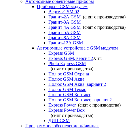
Автономные объектовые приборы
Приборы с GSM модулем
Версет-GSM 02
Гранит-2А GSM
(снят с производства)
Гранит-3А GSM
Гранит-4А GSM
(снят с производства)
Гранит-5А GSM
Гранит-8А GSM
Гранит-12А GSM
Автономные устройства с GSM модулем
Express GSM
Express GSM, версия 2
Хит!
Photo Express GSM
(снят с производства)
Полюс GSM Охрана
Полюс GSM Аква
Полюс GSM Аква, вариант 2
Полюс GSM Термо
Полюс GSM Контакт
Полюс GSM Контакт, вариант 2
Express Power
(снят с производства)
Express Power Box
(снят с производства)
ДИП GSM
Программное обеспечение «Лавина»