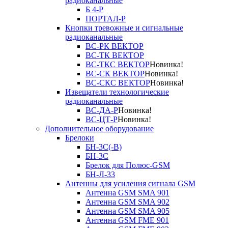
радиоканальные
Б 4-Р
ПОРТАЛ-Р
Кнопки тревожные и сигнальные
радиоканальные
ВС-РК ВЕКТОР
ВС-ТК ВЕКТОР
ВС-ТКС ВЕКТОР
Новинка!
ВС-СК ВЕКТОР
Новинка!
ВС-СКС ВЕКТОР
Новинка!
Извещатели технологические
радиоканальные
ВС-ДА-Р
Новинка!
ВС-ЦТ-Р
Новинка!
Дополнительное оборудование
Брелоки
БН-3С(-В)
БН-3С
Брелок для Полюс-GSM
БН-Л-33
Антенны для усиления сигнала GSM
Антенна GSM SMA 901
Антенна GSM SMA 902
Антенна GSM SMA 905
Антенна GSM FME 901