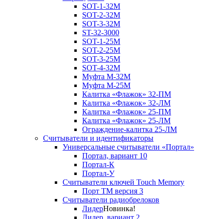
SOT-1-32М
SOT-2-32М
SOT-3-32М
ST-32-3000
SOT-1-25М
SOT-2-25М
SOT-3-25М
SOT-4-32M
Муфта M-32М
Муфта M-25М
Калитка «Флажок» 32-ПМ
Калитка «Флажок» 32-ЛМ
Калитка «Флажок» 25-ПМ
Калитка «Флажок» 25-ЛМ
Ограждение-калитка 25-ЛМ
Считыватели и идентификаторы
Универсальные считыватели «Портал»
Портал, вариант 10
Портал-К
Портал-У
Считыватели ключей Touch Memory
Порт TM версия 3
Считыватели радиобрелоков
Лидер
Новинка!
Лидер, вариант 2