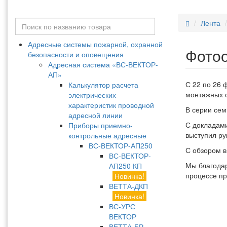
Лента
Адресные системы пожарной, охранной
Фотоо
безопасности и оповещения
Адресная система «ВС-ВЕКТОР-
АП»
С 22 по 26 
Калькулятор расчета
монтажных 
электрических
характеристик проводной
В серии сем
адресной линии
С докладами
Приборы приемно-
выступил р
контрольные адресные
ВС-ВЕКТОР-АП250
С обзором 
ВС-ВЕКТОР-
Мы благодар
АП250 КП
процессе пр
Новинка!
ВЕТТА-ДКП
Новинка!
ВС-УРС
ВЕКТОР
ВЕТТА-БР