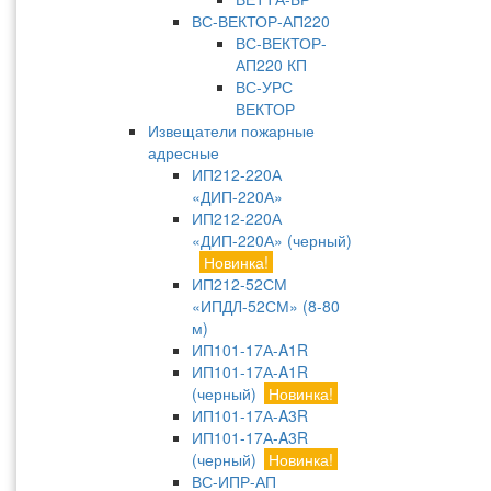
ВС-ВЕКТОР-АП220
ВС-ВЕКТОР-
АП220 КП
ВС-УРС
ВЕКТОР
Извещатели пожарные
адресные
ИП212-220А
«ДИП-220А»
ИП212-220А
«ДИП-220А» (черный)
Новинка!
ИП212-52СМ
«ИПДЛ-52СМ» (8-80
м)
ИП101-17А-A1R
ИП101-17А-A1R
(черный)
Новинка!
ИП101-17А-A3R
ИП101-17А-A3R
(черный)
Новинка!
ВС-ИПР-АП