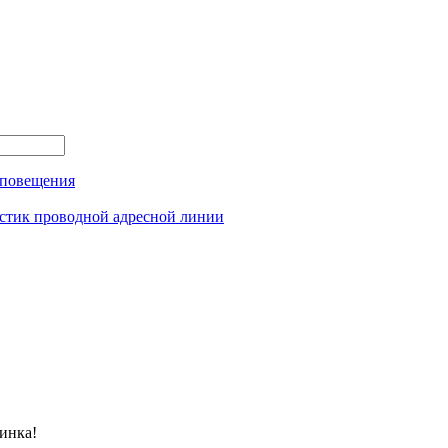
оповещения
истик проводной адресной линии
инка!