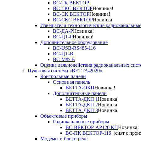
ВС-ТК ВЕКТОР
ВС-ТКС ВЕКТОР
Новинка!
ВС-СК ВЕКТОР
Новинка!
ВС-СКС ВЕКТОР
Новинка!
Извещатели технологические радиоканальны
ВС-ДА-Р
Новинка!
ВС-ЦТ-Р
Новинка!
Дополнительное оборудование
ВС-USB-RS485-116
ВС-ЦТ-В
ВС-МФ-В
Оценка дальнодействия радиоканальных сист
Пультовая система «ВЕТТА-2020»
Контрольные панели
Основная панель
ВЕТТА-ОКП
Новинка!
Дополнительные панели
ВЕТТА-ДКП 1
Новинка!
ВЕТТА-ДКП 2
Новинка!
ВЕТТА-ДКП 3
Новинка!
Объектовые приборы
Радиоканальные приборы
ВС-ВЕКТОР-АР120 КП
Новинка!
ВС-ПК ВЕКТОР-116
(снят с прои
Модемы и блоки реле