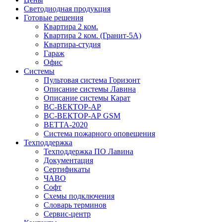
Светодиодная продукция
Готовые решения
Квартира 2 ком.
Квартира 2 ком. (Гранит-5А)
Квартира-студия
Гараж
Офис
Системы
Пультовая система Горизонт
Описание системы Лавина
Описание системы Карат
ВС-ВЕКТОР-АР
ВС-ВЕКТОР-АР GSM
ВЕТТА-2020
Система пожарного оповещения
Техподдержка
Техподдержка ПО Лавина
Документация
Сертификаты
ЧАВО
Софт
Схемы подключения
Словарь терминов
Сервис-центр