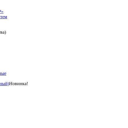
Р»
стем
ва)
ные
ный)
Новинка!