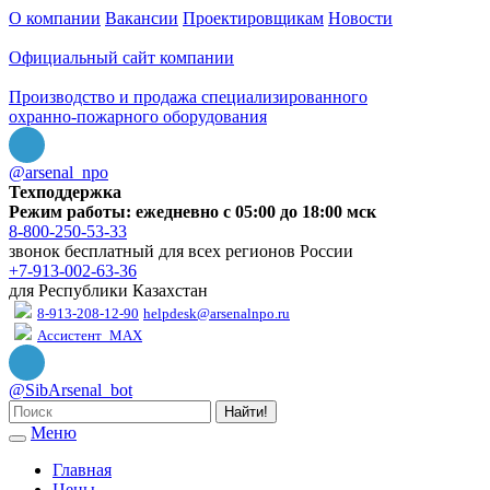
О компании
Вакансии
Проектировщикам
Новости
Официальный сайт компании
Производство и продажа специализированного
охранно-пожарного оборудования
@arsenal_npo
Техподдержка
Режим работы: ежедневно с 05:00 до 18:00 мск
8-800-250-53-33
звонок бесплатный для всех регионов России
+7-913-002-63-36
для Республики Казахстан
8-913-208-12-90
helpdesk@arsenalnpo.ru
Ассистент_MAX
@SibArsenal_bot
Найти!
Меню
Главная
Цены