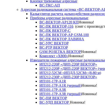
Кнопки тревожные адресные
ВС-ТКС-АП
Адресная радиоканальная система «ВС-ВЕКТОР-А
Калькулятор расчета дальнодействия радиоси
Приборы адресные радиоканальные
ВС-ВЕКТОР-АР120 КП
Новинка!
ВС-ПК ВЕКТОР-116
(снят с производст
ВС-ПК ВЕКТОР-С
ВС-ПК ВЕКТОР-АР GSM-100
ВС-ПК ВЕКТОР ЛАВИНА
ВС-УРС ВЕКТОР
ВС-РТР ВЕКТОР
GSM РОЗЕТКА ВЕКТОР
Новинка!
Комплект «X800»
Новинка!
Извещатели пожарные адресные радиоканаль
ИП212-220Р «ДИП-220Р ВЕКТОР»
ИП212-220Р «ДИП-220Р ВЕКТОР» (чер
ИП212-52СМ «ИПДЛ-52СМ» (8-80 м)
ИП212-230Р «ДИП-230Р ВЕКТОР»
ИП101-17Р-A1R
ИП101-17Р-A1R (черный)
Новинка!
ИП101-17Р-A3R
ИП101-17Р-A3R (черный)
Новинка!
ВС-ПИ ВЕКТОР
ВС-УДП ВЕКТОР
Новинка!