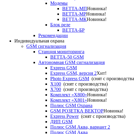
Модемы
ВЕТТА-МП
Новинка!
ВЕТТА-МР
Новинка!
ВЕТТА-МК
Новинка!
Блок реле
ВЕТТА-БР
Рекомендации
Индивидуальная охрана
GSM сигнализация
Станция мониторинга
ВЕТТА-50 GSM
Автономная GSM сигнализация
Express GSM
Express GSM, версия 2
Хит!
Photo Express GSM
(снят с производства
X100
(снят с производства)
X700
(снят с производства)
Комплект «X800»
Новинка!
Комплект «X801»
Новинка!
Полюс GSM Охрана
GSM РОЗЕТКА ВЕКТОР
Новинка!
Express Power
(снят с производства)
ДИП GSM
Полюс GSM Аква, вариант 2
Полюс GSM Аква