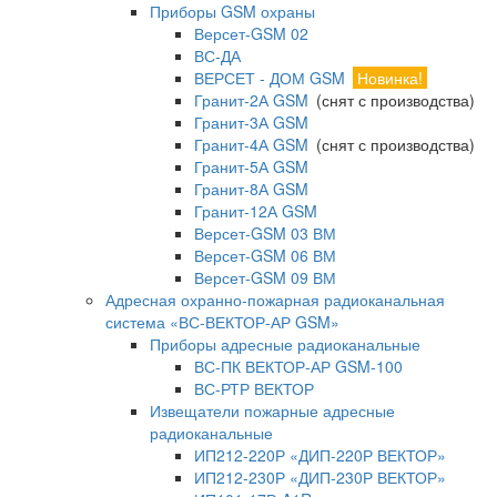
Приборы GSM охраны
Версет-GSM 02
ВС-ДА
ВЕРСЕТ - ДОМ GSM
Новинка!
Гранит-2А GSM
(снят с производства)
Гранит-3А GSM
Гранит-4А GSM
(снят с производства)
Гранит-5А GSM
Гранит-8А GSM
Гранит-12А GSM
Версет-GSM 03 ВМ
Версет-GSM 06 ВМ
Версет-GSM 09 ВМ
Адресная охранно-пожарная радиоканальная
система «ВС-ВЕКТОР-АР GSM»
Приборы адресные радиоканальные
ВС-ПК ВЕКТОР-АР GSM-100
ВС-РТР ВЕКТОР
Извещатели пожарные адресные
радиоканальные
ИП212-220Р «ДИП-220Р ВЕКТОР»
ИП212-230Р «ДИП-230Р ВЕКТОР»