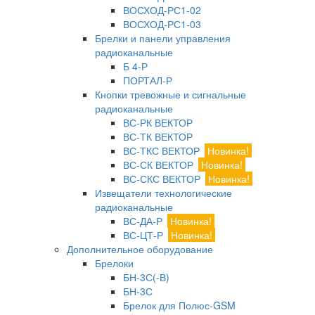
ВОСХОД-РС1-02
ВОСХОД-РС1-03
Брелки и панели управления
радиоканальные
Б 4-Р
ПОРТАЛ-Р
Кнопки тревожные и сигнальные
радиоканальные
ВС-РК ВЕКТОР
ВС-ТК ВЕКТОР
ВС-ТКС ВЕКТОР
Новинка!
ВС-СК ВЕКТОР
Новинка!
ВС-СКС ВЕКТОР
Новинка!
Извещатели технологические
радиоканальные
ВС-ДА-Р
Новинка!
ВС-ЦТ-Р
Новинка!
Дополнительное оборудование
Брелоки
БН-3С(-В)
БН-3С
Брелок для Полюс-GSM