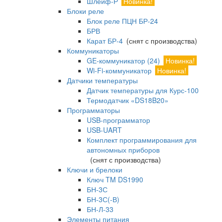
Шлейф-Р
Новинка!
Блоки реле
Блок реле ПЦН БР-24
БРВ
Карат БР-4
(снят с производства)
Коммуникаторы
GE-коммуникатор (24)
Новинка!
Wi-Fi-коммуникатор
Новинка!
Датчики температуры
Датчик температуры для Курс-100
Термодатчик «DS18B20»
Программаторы
USB-программатор
USB-UART
Комплект программирования для
автономных приборов
(снят с производства)
Ключи и брелоки
Ключ TM DS1990
БН-3С
БН-3С(-В)
БН-Л-33
Элементы питания