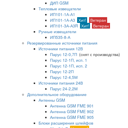
ДИП GSM
Тепловые извещатели
ИП101-1А-А1
ИП101-1А-А3
Хит!
Ветеран
ИП101-3А-А3R
Хит!
Ветеран
Ручные извещатели
ИП535-8-А
Резервированные источники питания
Источники питания 12В
Парус 12-0,7П
(снят с производства)
Парус 12-1П, исп. 1
Парус 12-1П, исп. 2
Парус 12-2П
Парус 12-4,5М
Источники питания 24В
Парус 24-2,2М
Дополнительное оборудование
Антенны GSM
Антенна GSM FME 901
Антенна GSM FME 902
Антенна GSM FME 905
Блоки расширения шлейфов