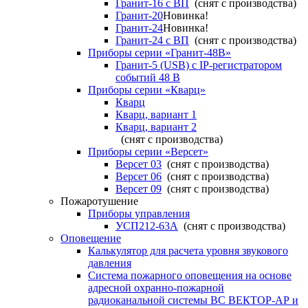
Гранит-16 с ВП
(снят с производства)
Гранит-20
Новинка!
Гранит-24
Новинка!
Гранит-24 с ВП
(снят с производства)
Приборы серии «Гранит-48В»
Гранит-5 (USB) c IP-регистратором
событий 48 В
Приборы серии «Кварц»
Кварц
Кварц, вариант 1
Кварц, вариант 2
(снят с производства)
Приборы серии «Версет»
Версет 03
(снят с производства)
Версет 06
(снят с производства)
Версет 09
(снят с производства)
Пожаротушение
Приборы управления
УСП212-63А
(снят с производства)
Оповещение
Калькулятор для расчета уровня звукового
давления
Система пожарного оповещения на основе
адресной охранно-пожарной
радиоканальной системы ВС ВЕКТОР-АР и