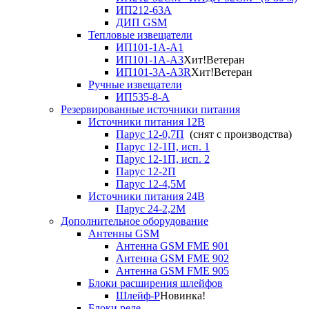
ИП212-63А
ДИП GSM
Тепловые извещатели
ИП101-1А-А1
ИП101-1А-А3
Хит!
Ветеран
ИП101-3А-А3R
Хит!
Ветеран
Ручные извещатели
ИП535-8-А
Резервированные источники питания
Источники питания 12В
Парус 12-0,7П
(снят с производства)
Парус 12-1П, исп. 1
Парус 12-1П, исп. 2
Парус 12-2П
Парус 12-4,5М
Источники питания 24В
Парус 24-2,2М
Дополнительное оборудование
Антенны GSM
Антенна GSM FME 901
Антенна GSM FME 902
Антенна GSM FME 905
Блоки расширения шлейфов
Шлейф-Р
Новинка!
Блоки реле