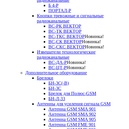
радиоканальные
Б 4-Р
ПОРТАЛ-Р
Кнопки тревожные и сигнальные
радиоканальные
ВС-РК ВЕКТОР
ВС-ТК ВЕКТОР
ВС-ТКС ВЕКТОР
Новинка!
ВС-СК ВЕКТОР
Новинка!
ВС-СКС ВЕКТОР
Новинка!
Извещатели технологические
радиоканальные
ВС-ДА-Р
Новинка!
ВС-ЦТ-Р
Новинка!
Дополнительное оборудование
Брелоки
БН-3С(-В)
БН-3С
Брелок для Полюс-GSM
БН-Л-33
Антенны для усиления сигнала GSM
Антенна GSM SMA 901
Антенна GSM SMA 902
Антенна GSM SMA 905
Антенна GSM FME 901