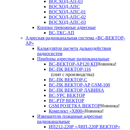
ВОСХОД-АП-03
ВОСХОД-АПС
ВОСХОД-АПС-01
ВОСХОД-АПС-02
ВОСХОД-АПС-03
Кнопки тревожные адресные
ВС-ТКС-АП
Адресная радиоканальная система «ВС-ВЕКТОР-
АР»
Калькулятор расчета дальнодействия
радиосистем
Приборы адресные радиоканальные
ВС-ВЕКТОР-АР120 КП
Новинка!
ВС-ПК ВЕКТОР-116
(снят с производства)
ВС-ПК ВЕКТОР-С
ВС-ПК ВЕКТОР-АР GSM-100
ВС-ПК ВЕКТОР ЛАВИНА
ВС-УРС ВЕКТОР
ВС-РТР ВЕКТОР
GSM РОЗЕТКА ВЕКТОР
Новинка!
Комплект «X800»
Новинка!
Извещатели пожарные адресные
радиоканальные
ИП212-220Р «ДИП-220Р ВЕКТОР»