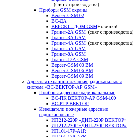
(снят с производства)
Приборы GSM охраны
Версет-GSM 02
ВС-ДА
ВЕРСЕТ - ДОМ GSM
Новинка!
Гранит-2А GSM
(снят с производства)
Гранит-3А GSM
Гранит-4А GSM
(снят с производства)
Гранит-5А GSM
Гранит-8А GSM
Гранит-12А GSM
Версет-GSM 03 ВМ
Версет-GSM 06 ВМ
Версет-GSM 09 ВМ
Адресная охранно-пожарная радиоканальная
система «ВС-ВЕКТОР-АР GSM»
Приборы адресные радиоканальные
ВС-ПК ВЕКТОР-АР GSM-100
ВС-РТР ВЕКТОР
Извещатели пожарные адресные
радиоканальные
ИП212-220Р «ДИП-220Р ВЕКТОР»
ИП212-230Р «ДИП-230Р ВЕКТОР»
ИП101-17Р-A1R
ИП101-17Р-A3R