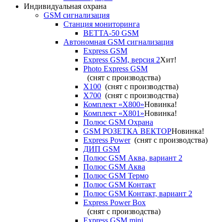
Индивидуальная охрана
GSM сигнализация
Станция мониторинга
ВЕТТА-50 GSM
Автономная GSM сигнализация
Express GSM
Express GSM, версия 2
Хит!
Photo Express GSM
(снят с производства)
X100
(снят с производства)
X700
(снят с производства)
Комплект «X800»
Новинка!
Комплект «X801»
Новинка!
Полюс GSM Охрана
GSM РОЗЕТКА ВЕКТОР
Новинка!
Express Power
(снят с производства)
ДИП GSM
Полюс GSM Аква, вариант 2
Полюс GSM Аква
Полюс GSM Термо
Полюс GSM Контакт
Полюс GSM Контакт, вариант 2
Express Power Box
(снят с производства)
Express GSM mini