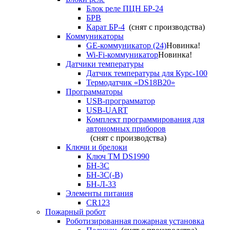
Блок реле ПЦН БР-24
БРВ
Карат БР-4
(снят с производства)
Коммуникаторы
GE-коммуникатор (24)
Новинка!
Wi-Fi-коммуникатор
Новинка!
Датчики температуры
Датчик температуры для Курс-100
Термодатчик «DS18B20»
Программаторы
USB-программатор
USB-UART
Комплект программирования для
автономных приборов
(снят с производства)
Ключи и брелоки
Ключ TM DS1990
БН-3С
БН-3С(-В)
БН-Л-33
Элементы питания
CR123
Пожарный робот
Роботизированная пожарная установка