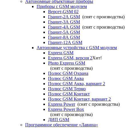
Автономные объектовые приборы
Приборы с GSM модулем
Версет-GSM 02
Гранит-2А GSM
(снят с производства)
Гранит-3А GSM
Гранит-4А GSM
(снят с производства)
Гранит-5А GSM
Гранит-8А GSM
Гранит-12А GSM
Автономные устройства с GSM модулем
Express GSM
Express GSM, версия 2
Хит!
Photo Express GSM
(снят с производства)
Полюс GSM Охрана
Полюс GSM Аква
Полюс GSM Аква, вариант 2
Полюс GSM Термо
Полюс GSM Контакт
Полюс GSM Контакт, вариант 2
Express Power
(снят с производства)
Express Power Box
(снят с производства)
ДИП GSM
Программное обеспечение «Лавина»