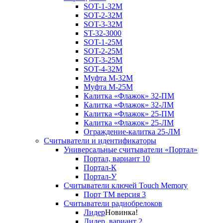
SOT-1-32М
SOT-2-32М
SOT-3-32М
ST-32-3000
SOT-1-25М
SOT-2-25М
SOT-3-25М
SOT-4-32M
Муфта M-32М
Муфта M-25М
Калитка «Флажок» 32-ПМ
Калитка «Флажок» 32-ЛМ
Калитка «Флажок» 25-ПМ
Калитка «Флажок» 25-ЛМ
Ограждение-калитка 25-ЛМ
Считыватели и идентификаторы
Универсальные считыватели «Портал»
Портал, вариант 10
Портал-К
Портал-У
Считыватели ключей Touch Memory
Порт TM версия 3
Считыватели радиобрелоков
Лидер
Новинка!
Лидер, вариант 2