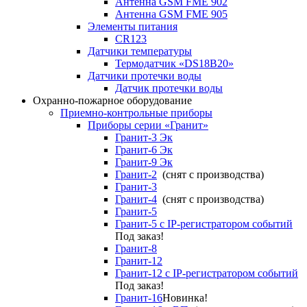
Антенна GSM FME 902
Антенна GSM FME 905
Элементы питания
CR123
Датчики температуры
Термодатчик «DS18B20»
Датчики протечки воды
Датчик протечки воды
Охранно-пожарное оборудование
Приемно-контрольные приборы
Приборы серии «Гранит»
Гранит-3 Эк
Гранит-6 Эк
Гранит-9 Эк
Гранит-2
(снят с производства)
Гранит-3
Гранит-4
(снят с производства)
Гранит-5
Гранит-5 с IP-регистратором событий
Под заказ!
Гранит-8
Гранит-12
Гранит-12 с IP-регистратором событий
Под заказ!
Гранит-16
Новинка!