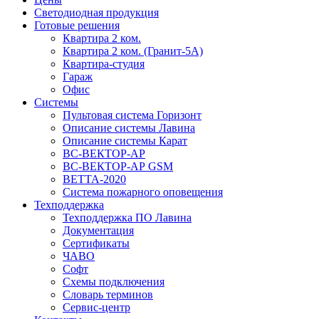
Светодиодная продукция
Готовые решения
Квартира 2 ком.
Квартира 2 ком. (Гранит-5А)
Квартира-студия
Гараж
Офис
Системы
Пультовая система Горизонт
Описание системы Лавина
Описание системы Карат
ВС-ВЕКТОР-АР
ВС-ВЕКТОР-АР GSM
ВЕТТА-2020
Система пожарного оповещения
Техподдержка
Техподдержка ПО Лавина
Документация
Сертификаты
ЧАВО
Софт
Схемы подключения
Словарь терминов
Сервис-центр