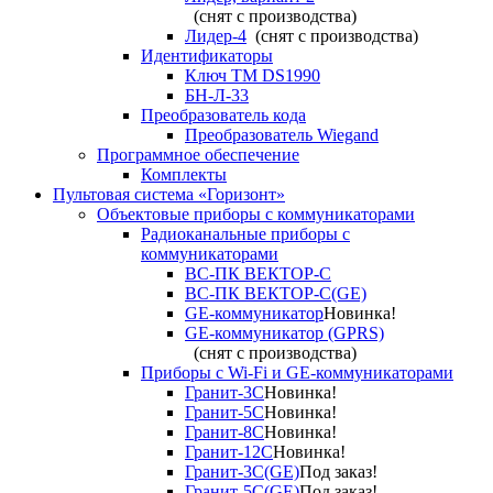
(снят с производства)
Лидер-4
(снят с производства)
Идентификаторы
Ключ TM DS1990
БН-Л-33
Преобразователь кода
Преобразователь Wiegand
Программное обеспечение
Комплекты
Пультовая система «Горизонт»
Объектовые приборы с коммуникаторами
Радиоканальные приборы с
коммуникаторами
ВС-ПК ВЕКТОР-С
ВС-ПК ВЕКТОР-С(GE)
GE-коммуникатор
Новинка!
GE-коммуникатор (GPRS)
(снят с производства)
Приборы с Wi-Fi и GE-коммуникаторами
Гранит-3С
Новинка!
Гранит-5С
Новинка!
Гранит-8С
Новинка!
Гранит-12С
Новинка!
Гранит-3С(GE)
Под заказ!
Гранит-5С(GE)
Под заказ!