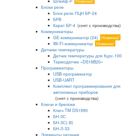
Шлейф-Р
Новинка!
Блоки реле
Блок реле ПЦН БР-24
БРВ
Карат БР-4
(снят с производства)
Коммуникаторы
GE-коммуникатор (24)
Новинка!
Wi-Fi-коммуникатор
Новинка!
Датчики температуры
Датчик температуры для Курс-100
Термодатчик «DS18B20»
Программаторы
USB-программатор
USB-UART
Комплект программирования для
автономных приборов
(снят с производства)
Ключи и брелоки
Ключ TM DS1990
БН-3С
БН-3С(-В)
БН-Л-33
Элементы питания