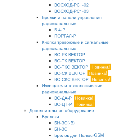
ВОСХОД-РС1-02
ВОСХОД-РС1-03
Брелки и панели управления
радиоканальные
Б 4-Р
ПОРТАЛ-Р
Кнопки тревожные и сигнальные
радиоканальные
ВС-РК ВЕКТОР
ВС-ТК ВЕКТОР
ВС-ТКС ВЕКТОР
Новинка!
ВС-СК ВЕКТОР
Новинка!
ВС-СКС ВЕКТОР
Новинка!
Извещатели технологические
радиоканальные
ВС-ДА-Р
Новинка!
ВС-ЦТ-Р
Новинка!
Дополнительное оборудование
Брелоки
БН-3С(-В)
БН-3С
Брелок для Полюс-GSM