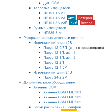
ДИП GSM
Тепловые извещатели
ИП101-1А-А1
ИП101-1А-А3
Хит!
Ветеран
ИП101-3А-А3R
Хит!
Ветеран
Ручные извещатели
ИП535-8-А
Резервированные источники питания
Источники питания 12В
Парус 12-0,7П
(снят с производства)
Парус 12-1П, исп. 1
Парус 12-1П, исп. 2
Парус 12-2П
Парус 12-4,5М
Источники питания 24В
Парус 24-2,2М
Дополнительное оборудование
Антенны GSM
Антенна GSM FME 901
Антенна GSM FME 902
Антенна GSM FME 905
Блоки расширения шлейфов