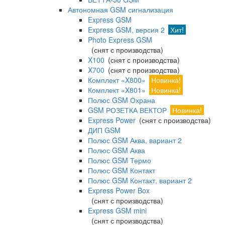
Автономная GSM сигнализация
Express GSM
Express GSM, версия 2
Хит!
Photo Express GSM
(снят с производства)
X100
(снят с производства)
X700
(снят с производства)
Комплект «X800»
Новинка!
Комплект «X801»
Новинка!
Полюс GSM Охрана
GSM РОЗЕТКА ВЕКТОР
Новинка!
Express Power
(снят с производства)
ДИП GSM
Полюс GSM Аква, вариант 2
Полюс GSM Аква
Полюс GSM Термо
Полюс GSM Контакт
Полюс GSM Контакт, вариант 2
Express Power Box
(снят с производства)
Express GSM mini
(снят с производства)