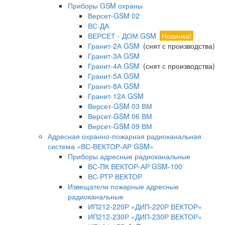
Приборы GSM охраны
Версет-GSM 02
ВС-ДА
ВЕРСЕТ - ДОМ GSM
Новинка!
Гранит-2А GSM
(снят с производства)
Гранит-3А GSM
Гранит-4А GSM
(снят с производства)
Гранит-5А GSM
Гранит-8А GSM
Гранит-12А GSM
Версет-GSM 03 ВМ
Версет-GSM 06 ВМ
Версет-GSM 09 ВМ
Адресная охранно-пожарная радиоканальная
система «ВС-ВЕКТОР-АР GSM»
Приборы адресные радиоканальные
ВС-ПК ВЕКТОР-АР GSM-100
ВС-РТР ВЕКТОР
Извещатели пожарные адресные
радиоканальные
ИП212-220Р «ДИП-220Р ВЕКТОР»
ИП212-230Р «ДИП-230Р ВЕКТОР»