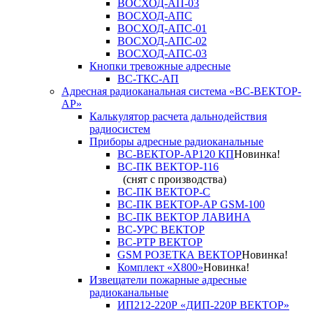
ВОСХОД-АП-03
ВОСХОД-АПС
ВОСХОД-АПС-01
ВОСХОД-АПС-02
ВОСХОД-АПС-03
Кнопки тревожные адресные
ВС-ТКС-АП
Адресная радиоканальная система «ВС-ВЕКТОР-
АР»
Калькулятор расчета дальнодействия
радиосистем
Приборы адресные радиоканальные
ВС-ВЕКТОР-АР120 КП
Новинка!
ВС-ПК ВЕКТОР-116
(снят с производства)
ВС-ПК ВЕКТОР-С
ВС-ПК ВЕКТОР-АР GSM-100
ВС-ПК ВЕКТОР ЛАВИНА
ВС-УРС ВЕКТОР
ВС-РТР ВЕКТОР
GSM РОЗЕТКА ВЕКТОР
Новинка!
Комплект «X800»
Новинка!
Извещатели пожарные адресные
радиоканальные
ИП212-220Р «ДИП-220Р ВЕКТОР»