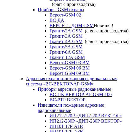
(снят с производства)
Приборы GSM охраны
Версет-GSM 02
ВС-ДА
ВЕРСЕТ - ДОМ GSM
Новинка!
Гранит-2А GSM
(снят с производства)
Гранит-3А GSM
Гранит-4А GSM
(снят с производства)
Гранит-5А GSM
Гранит-8А GSM
Гранит-12А GSM
Версет-GSM 03 ВМ
Версет-GSM 06 ВМ
Версет-GSM 09 ВМ
Адресная охранно-пожарная радиоканальная
система «ВС-ВЕКТОР-АР GSM»
Приборы адресные радиоканальные
ВС-ПК ВЕКТОР-АР GSM-100
ВС-РТР ВЕКТОР
Извещатели пожарные адресные
радиоканальные
ИП212-220Р «ДИП-220Р ВЕКТОР»
ИП212-230Р «ДИП-230Р ВЕКТОР»
ИП101-17Р-A1R
ИП101-17Р-A3R