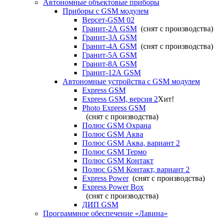
Автономные объектовые приборы
Приборы с GSM модулем
Версет-GSM 02
Гранит-2А GSM
(снят с производства)
Гранит-3А GSM
Гранит-4А GSM
(снят с производства)
Гранит-5А GSM
Гранит-8А GSM
Гранит-12А GSM
Автономные устройства с GSM модулем
Express GSM
Express GSM, версия 2
Хит!
Photo Express GSM
(снят с производства)
Полюс GSM Охрана
Полюс GSM Аква
Полюс GSM Аква, вариант 2
Полюс GSM Термо
Полюс GSM Контакт
Полюс GSM Контакт, вариант 2
Express Power
(снят с производства)
Express Power Box
(снят с производства)
ДИП GSM
Программное обеспечение «Лавина»