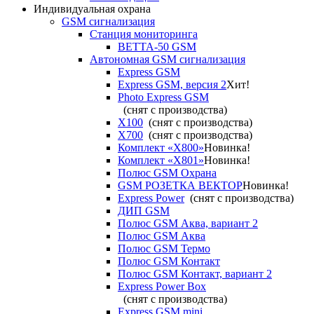
Индивидуальная охрана
GSM сигнализация
Станция мониторинга
ВЕТТА-50 GSM
Автономная GSM сигнализация
Express GSM
Express GSM, версия 2
Хит!
Photo Express GSM
(снят с производства)
X100
(снят с производства)
X700
(снят с производства)
Комплект «X800»
Новинка!
Комплект «X801»
Новинка!
Полюс GSM Охрана
GSM РОЗЕТКА ВЕКТОР
Новинка!
Express Power
(снят с производства)
ДИП GSM
Полюс GSM Аква, вариант 2
Полюс GSM Аква
Полюс GSM Термо
Полюс GSM Контакт
Полюс GSM Контакт, вариант 2
Express Power Box
(снят с производства)
Express GSM mini