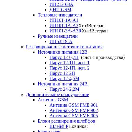
ИП212-63А
ДИП GSM
Тепловые извещатели
ИП101-1А-А1
ИП101-1А-А3
Хит!
Ветеран
ИП101-3А-А3R
Хит!
Ветеран
Ручные извещатели
ИП535-8-А
Резервированные источники питания
Источники питания 12В
Парус 12-0,7П
(снят с производства)
Парус 12-1П, исп. 1
Парус 12-1П, исп. 2
Парус 12-2П
Парус 12-4,5М
Источники питания 24В
Парус 24-2,2М
Дополнительное оборудование
Антенны GSM
Антенна GSM FME 901
Антенна GSM FME 902
Антенна GSM FME 905
Блоки расширения шлейфов
Шлейф-Р
Новинка!
Блоки реле