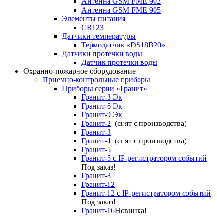
Антенна GSM FME 902
Антенна GSM FME 905
Элементы питания
CR123
Датчики температуры
Термодатчик «DS18B20»
Датчики протечки воды
Датчик протечки воды
Охранно-пожарное оборудование
Приемно-контрольные приборы
Приборы серии «Гранит»
Гранит-3 Эк
Гранит-6 Эк
Гранит-9 Эк
Гранит-2
(снят с производства)
Гранит-3
Гранит-4
(снят с производства)
Гранит-5
Гранит-5 с IP-регистратором событий
Под заказ!
Гранит-8
Гранит-12
Гранит-12 с IP-регистратором событий
Под заказ!
Гранит-16
Новинка!