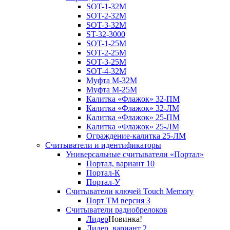
SOT-1-32М
SOT-2-32М
SOT-3-32М
ST-32-3000
SOT-1-25М
SOT-2-25М
SOT-3-25М
SOT-4-32M
Муфта M-32М
Муфта M-25М
Калитка «Флажок» 32-ПМ
Калитка «Флажок» 32-ЛМ
Калитка «Флажок» 25-ПМ
Калитка «Флажок» 25-ЛМ
Ограждение-калитка 25-ЛМ
Считыватели и идентификаторы
Универсальные считыватели «Портал»
Портал, вариант 10
Портал-К
Портал-У
Считыватели ключей Touch Memory
Порт TM версия 3
Считыватели радиобрелоков
Лидер
Новинка!
Лидер, вариант 2