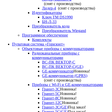
(снят с производства)
Лидер-4
(снят с производства)
Идентификаторы
Ключ TM DS1990
БН-Л-33
Преобразователь кода
Преобразователь Wiegand
Программное обеспечение
Комплекты
Пультовая система «Горизонт»
Объектовые приборы с коммуникаторами
Радиоканальные приборы с
коммуникаторами
ВС-ПК ВЕКТОР-С
ВС-ПК ВЕКТОР-С(GE)
GE-коммуникатор
Новинка!
GE-коммуникатор (GPRS)
(снят с производства)
Приборы с Wi-Fi и GE-коммуникаторами
Гранит-3С
Новинка!
Гранит-5С
Новинка!
Гранит-8С
Новинка!
Гранит-12С
Новинка!
Гранит-3С(GE)
Под заказ!
Гранит-5С(GE)
Под заказ!