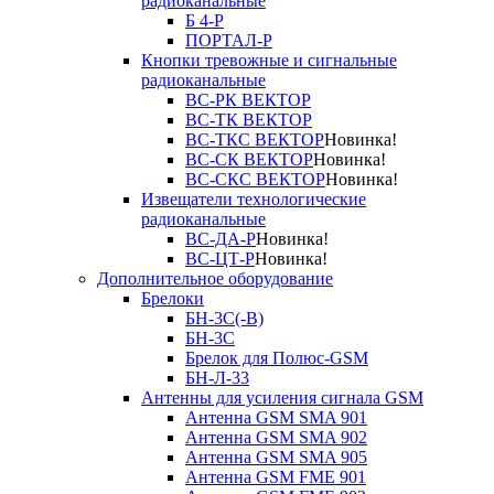
радиоканальные
Б 4-Р
ПОРТАЛ-Р
Кнопки тревожные и сигнальные
радиоканальные
ВС-РК ВЕКТОР
ВС-ТК ВЕКТОР
ВС-ТКС ВЕКТОР
Новинка!
ВС-СК ВЕКТОР
Новинка!
ВС-СКС ВЕКТОР
Новинка!
Извещатели технологические
радиоканальные
ВС-ДА-Р
Новинка!
ВС-ЦТ-Р
Новинка!
Дополнительное оборудование
Брелоки
БН-3С(-В)
БН-3С
Брелок для Полюс-GSM
БН-Л-33
Антенны для усиления сигнала GSM
Антенна GSM SMA 901
Антенна GSM SMA 902
Антенна GSM SMA 905
Антенна GSM FME 901