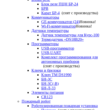
Блок реле ПЦН БР-24
БРВ
Карат БР-4
(снят с производства)
Коммуникаторы
GE-коммуникатор (24)
Новинка!
Wi-Fi-коммуникатор
Новинка!
Датчики температуры
Датчик температуры для Курс-100
Термодатчик «DS18B20»
Программаторы
USB-программатор
USB-UART
Комплект программирования для
автономных приборов
(снят с производства)
Ключи и брелоки
Ключ TM DS1990
БН-3С
БН-3С(-В)
БН-Л-33
Элементы питания
CR123
Пожарный робот
Роботизированная пожарная установка