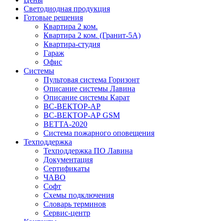
Светодиодная продукция
Готовые решения
Квартира 2 ком.
Квартира 2 ком. (Гранит-5А)
Квартира-студия
Гараж
Офис
Системы
Пультовая система Горизонт
Описание системы Лавина
Описание системы Карат
ВС-ВЕКТОР-АР
ВС-ВЕКТОР-АР GSM
ВЕТТА-2020
Система пожарного оповещения
Техподдержка
Техподдержка ПО Лавина
Документация
Сертификаты
ЧАВО
Софт
Схемы подключения
Словарь терминов
Сервис-центр