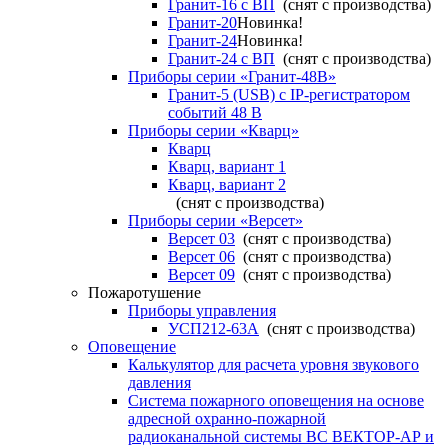
Гранит-16 с ВП
(снят с производства)
Гранит-20
Новинка!
Гранит-24
Новинка!
Гранит-24 с ВП
(снят с производства)
Приборы серии «Гранит-48В»
Гранит-5 (USB) c IP-регистратором
событий 48 В
Приборы серии «Кварц»
Кварц
Кварц, вариант 1
Кварц, вариант 2
(снят с производства)
Приборы серии «Версет»
Версет 03
(снят с производства)
Версет 06
(снят с производства)
Версет 09
(снят с производства)
Пожаротушение
Приборы управления
УСП212-63А
(снят с производства)
Оповещение
Калькулятор для расчета уровня звукового
давления
Система пожарного оповещения на основе
адресной охранно-пожарной
радиоканальной системы ВС ВЕКТОР-АР и