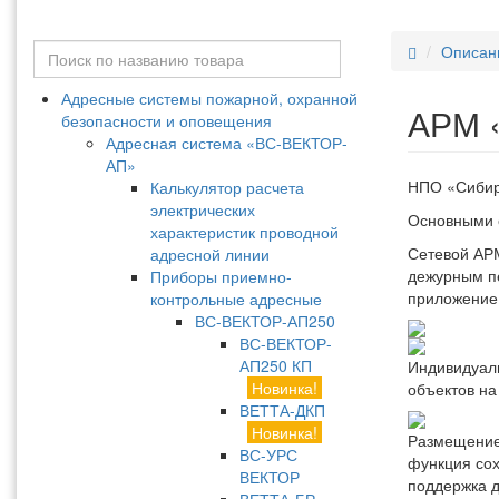
Описан
Адресные системы пожарной, охранной
АРМ «
безопасности и оповещения
Адресная система «ВС-ВЕКТОР-
АП»
НПО «Сибир
Калькулятор расчета
электрических
Основными 
характеристик проводной
Сетевой АРМ
адресной линии
дежурным пе
Приборы приемно-
приложение 
контрольные адресные
ВС-ВЕКТОР-АП250
ВС-ВЕКТОР-
АП250 КП
Индивидуаль
Новинка!
объектов на
ВЕТТА-ДКП
Новинка!
Размещение 
ВС-УРС
функция сох
ВЕКТОР
поддержка д