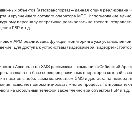
движных объектов (автотранспорта) – данная опция реализована ч
рта и крупнейшего сотового оператора МТС. Использование единой
журному персоналу оперативно реагировать на тревоги, отправлят
ения ГБР и т.д.
в новом АРМ реализована функция мониторинга уже установленной 
ение. Для доступа к устройствам (видеокамера, видеорегистратор) 
рского Арсенала по SMS рассылкам – компания «Сибирский Арсен
реализована на базе серверов различных операторов сотовой связ
ия пакетов с небольшим количеством SMS и доставка на номера л
ния позволяет автоматизировать многие процессы: отправка техн
евоги на мобильный телефон закрепленной за объектом ГБР и т.д.