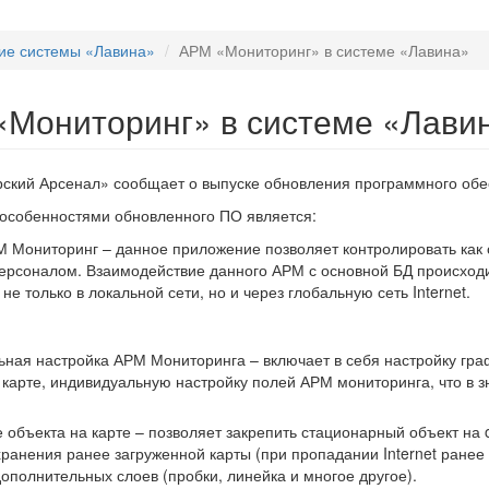
ие системы «Лавина»
АРМ «Мониторинг» в системе «Лавина»
Мониторинг» в системе «Лави
ский Арсенал» сообщает о выпуске обновления программного обе
особенностями обновленного ПО является:
 Мониторинг – данное приложение позволяет контролировать как о
рсоналом. Взаимодействие данного АРМ с основной БД происходит
не только в локальной сети, но и через глобальную сеть Internet.
ная настройка АРМ Мониторинга – включает в себя настройку гра
 карте, индивидуальную настройку полей АРМ мониторинга, что в 
объекта на карте – позволяет закрепить стационарный объект на on
ранения ранее загруженной карты (при пропадании Internet ранее
ополнительных слоев (пробки, линейка и многое другое).