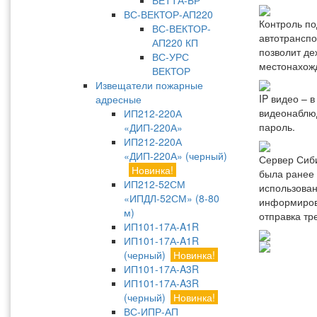
ВЕТТА-БР
ВС-ВЕКТОР-АП220
Контроль по
ВС-ВЕКТОР-
автотранспо
АП220 КП
позволит де
ВС-УРС
местонахожд
ВЕКТОР
Извещатели пожарные
IP видео – 
адресные
видеонаблюд
ИП212-220А
пароль.
«ДИП-220А»
ИП212-220А
«ДИП-220А» (черный)
Сервер Сиби
Новинка!
была ранее 
ИП212-52СМ
использован
«ИПДЛ-52СМ» (8-80
информирова
м)
отправка тр
ИП101-17А-A1R
ИП101-17А-A1R
(черный)
Новинка!
ИП101-17А-A3R
ИП101-17А-A3R
(черный)
Новинка!
ВС-ИПР-АП