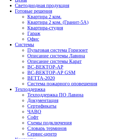
Светодиодная продукция
Готовые решения
Квартира 2 ком.
Квартира 2 ком. (Гранит-5А)
Квартира-студия
Гараж
Офис
Системы
Пультовая система Горизонт
Описание системы Лавина
Описание системы Карат
ВС-ВЕКТОР-АР
ВС-ВЕКТОР-АР GSM
ВЕТТА-2020
Система пожарного оповещения
Техподдержка
Техподдержка ПО Лавина
Документация
Сертификаты
ЧАВО
Софт
Схемы подключения
Словарь терминов
Сервис-центр