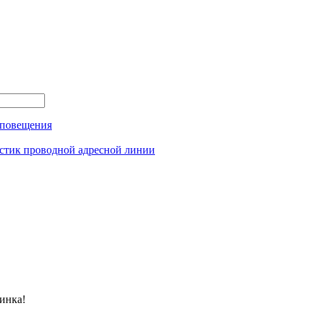
оповещения
истик проводной адресной линии
инка!