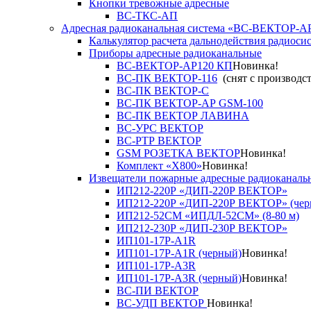
Кнопки тревожные адресные
ВС-ТКС-АП
Адресная радиоканальная система «ВС-ВЕКТОР-А
Калькулятор расчета дальнодействия радиоси
Приборы адресные радиоканальные
ВС-ВЕКТОР-АР120 КП
Новинка!
ВС-ПК ВЕКТОР-116
(снят с производст
ВС-ПК ВЕКТОР-С
ВС-ПК ВЕКТОР-АР GSM-100
ВС-ПК ВЕКТОР ЛАВИНА
ВС-УРС ВЕКТОР
ВС-РТР ВЕКТОР
GSM РОЗЕТКА ВЕКТОР
Новинка!
Комплект «X800»
Новинка!
Извещатели пожарные адресные радиоканаль
ИП212-220Р «ДИП-220Р ВЕКТОР»
ИП212-220Р «ДИП-220Р ВЕКТОР» (чер
ИП212-52СМ «ИПДЛ-52СМ» (8-80 м)
ИП212-230Р «ДИП-230Р ВЕКТОР»
ИП101-17Р-A1R
ИП101-17Р-A1R (черный)
Новинка!
ИП101-17Р-A3R
ИП101-17Р-A3R (черный)
Новинка!
ВС-ПИ ВЕКТОР
ВС-УДП ВЕКТОР
Новинка!