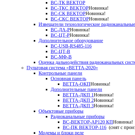
ВС-ТК ВЕКТОР
ВС-ТКС ВЕКТОР
Новинка!
ВС-СК ВЕКТОР
Новинка!
ВС-СКС ВЕКТОР
Новинка!
Извещатели технологические радиоканальны
ВС-ДА-Р
Новинка!
ВС-ЦТ-Р
Новинка!
Дополнительное оборудование
ВС-USB-RS485-116
ВС-ЦТ-В
ВС-МФ-В
Оценка дальнодействия радиоканальных сист
Пультовая система «ВЕТТА-2020»
Контрольные панели
Основная панель
ВЕТТА-ОКП
Новинка!
Дополнительные панели
ВЕТТА-ДКП 1
Новинка!
ВЕТТА-ДКП 2
Новинка!
ВЕТТА-ДКП 3
Новинка!
Объектовые приборы
Радиоканальные приборы
ВС-ВЕКТОР-АР120 КП
Новинка!
ВС-ПК ВЕКТОР-116
(снят с прои
Модемы и блоки реле