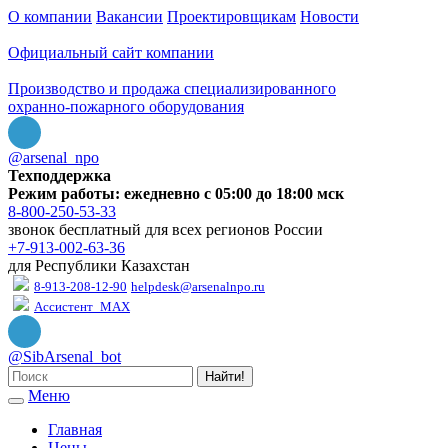
О компании
Вакансии
Проектировщикам
Новости
Официальный сайт компании
Производство и продажа специализированного
охранно-пожарного оборудования
@arsenal_npo
Техподдержка
Режим работы: ежедневно с 05:00 до 18:00 мск
8-800-250-53-33
звонок бесплатный для всех регионов России
+7-913-002-63-36
для Республики Казахстан
8-913-208-12-90
helpdesk@arsenalnpo.ru
Ассистент_MAX
@SibArsenal_bot
Найти!
Меню
Главная
Цены