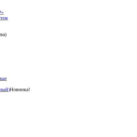
Р»
стем
ва)
ные
ный)
Новинка!