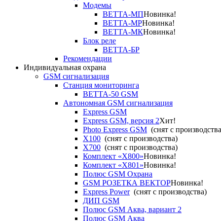
Модемы
ВЕТТА-МП
Новинка!
ВЕТТА-МР
Новинка!
ВЕТТА-МК
Новинка!
Блок реле
ВЕТТА-БР
Рекомендации
Индивидуальная охрана
GSM сигнализация
Станция мониторинга
ВЕТТА-50 GSM
Автономная GSM сигнализация
Express GSM
Express GSM, версия 2
Хит!
Photo Express GSM
(снят с производства
X100
(снят с производства)
X700
(снят с производства)
Комплект «X800»
Новинка!
Комплект «X801»
Новинка!
Полюс GSM Охрана
GSM РОЗЕТКА ВЕКТОР
Новинка!
Express Power
(снят с производства)
ДИП GSM
Полюс GSM Аква, вариант 2
Полюс GSM Аква